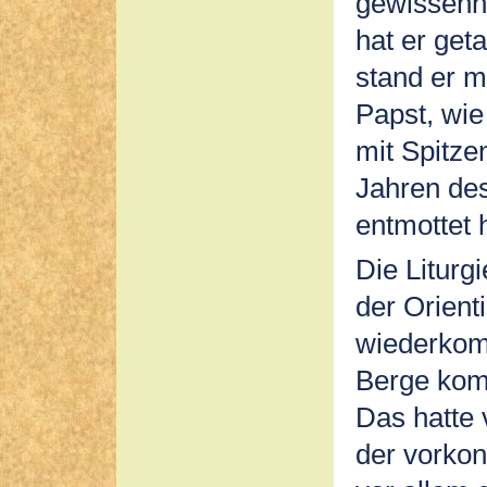
gewissenha
hat er ge
stand er m
Papst, wie 
mit Spitze
Jahren des
entmottet h
Die Liturg
der Orient
wiederkom
Berge kom
Das hatte 
der vorkon