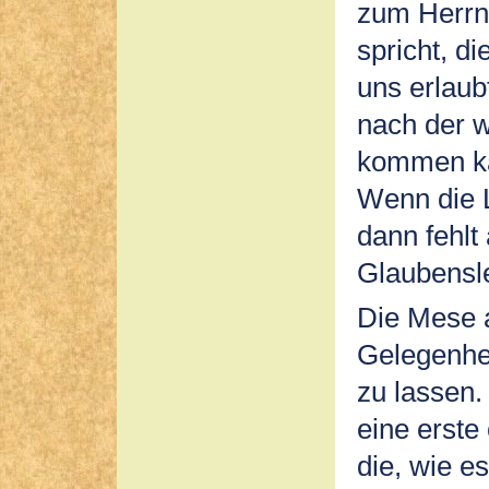
zum Herrn“
spricht, d
uns erlaub
nach der w
kommen kan
Wenn die L
dann fehlt
Glaubensl
Die Mese 
Gelegenhei
zu lassen.
eine erste 
die, wie e