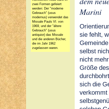
dem neue
zwei Formen gefeiert
Marini
werden: Der "moderne
Gebrauch" (usus
modernus) verwendet das
Missale Pauls VI. von
Orientieru
1969, und der "ältere
Gebrauch" (usus
sie fehlt,
antiquior) das Missale
und die anderen Bücher,
Gemeinde 
die im Jahr 1962
zugelassen waren.
selbst nic
nicht mehr 
Größe des
durchbohrt
sich die G
verkommt 
selbstgenü
solchen G