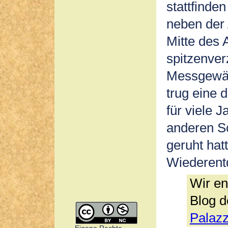
stattfinde
neben der 
Mitte des 
spitzenver
Messgewän
trug eine 
für viele 
anderen Sc
geruht hatt
Wiederent
Wir e
Blog d
Palazz