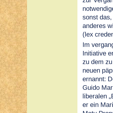
zur Vergan
notwendige
sonst das,
anderes wi
(lex creden
Im vergang
Initiative 
zu dem zu 
neuen päp
ernannt: 
Guido Mari
liberalen 
er ein Mar