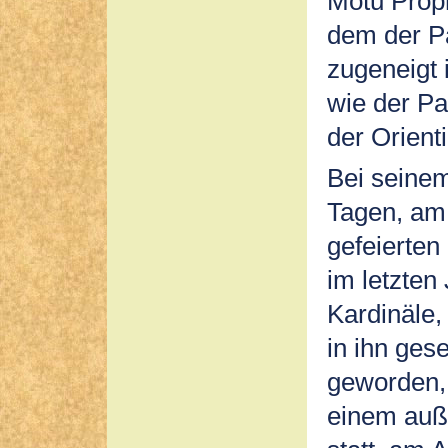
Motu Prop
dem der Pa
zugeneigt i
wie der Pa
der Orient
Bei seinem 
Tagen, am
gefeierten
im letzten
Kardinäle,
in ihn ges
geworden,.
einem auß