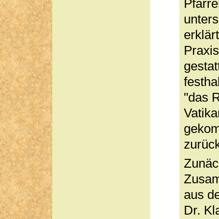
Pfarre
unters
erklär
Praxis
gestat
festha
"das 
Vatik
gekom
zurück
Zunäch
Zusam
aus d
Dr. Kl