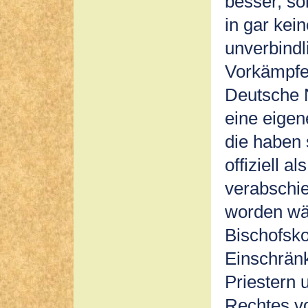
besser, s
in gar kei
unverbindl
Vorkämpfe
Deutsche N
eine eige
die haben 
offiziell 
verabschi
worden wä
Bischofsko
Einschrän
Priestern
Rechtes v