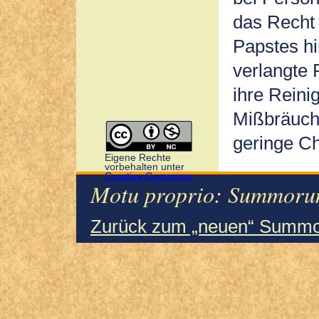
das Recht 
Papstes h
verlangte 
ihre Reinig
Mißbräuche
geringe C
Eigene Rechte
vorbehalten unter
Creative Commons
Motu proprio: Summorum
Zurück zum „neuen“ Summo