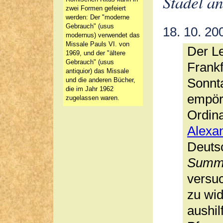
Stadel a
zwei Formen gefeiert
werden: Der "moderne
Gebrauch" (usus
18. 10. 20
modernus) verwendet das
Missale Pauls VI. von
Der Le
1969, und der "ältere
Gebrauch" (usus
Frankf
antiquior) das Missale
Sonnta
und die anderen Bücher,
die im Jahr 1962
empör
zugelassen waren.
Ordina
Alexan
Deuts
Summo
versuc
zu wid
aushil