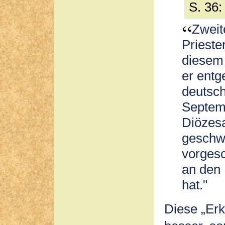
S. 36:
Zweit
Prieste
diesem 
er entg
deutsc
Septem
Diözesa
geschw
vorgesc
an den 
hat."
Diese „Erk