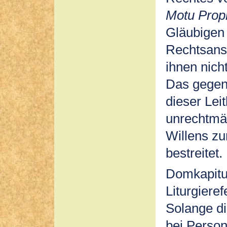
Motu Prop
Gläubigen 
Rechtsansp
ihnen nich
Das gegen
dieser Lei
unrechtmä
Willens zu
bestreitet.
Domkapitul
Liturgiere
Solange die
bei Person