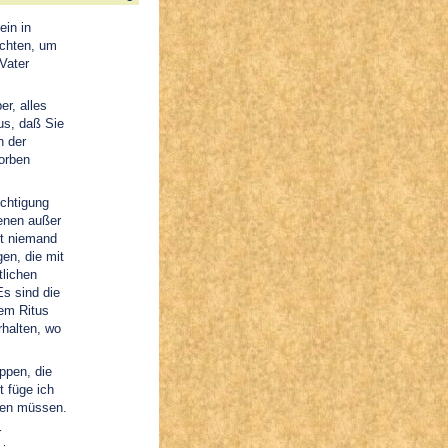
ein in
ichten, um
 Vater
er, alles
aus, daß Sie
n der
orben
chtigung
denen außer
st niemand
en, die mit
lichen
Es sind die
em Ritus
rhalten, wo
ppen, die
 füge ich
sen müssen.
r