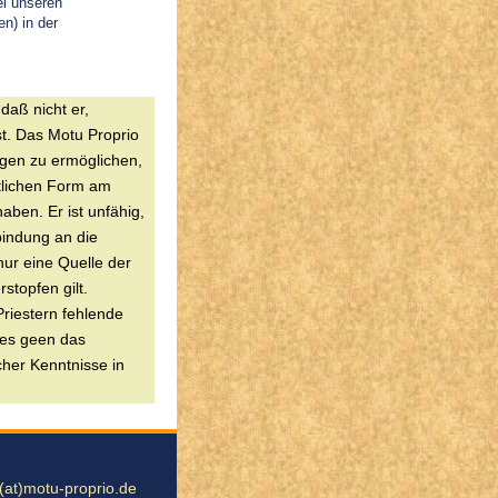
ei unseren
n) in der
daß nicht er,
st. Das Motu Proprio
igen zu ermöglichen,
tlichen Form am
aben. Er ist unfähig,
indung an die
nur eine Quelle der
stopfen gilt.
Priestern fehlende
ßes geen das
cher Kenntnisse in
o(at)motu-proprio.de