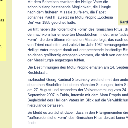
Mit dem Schreiben erweitert der Heilige Vater die
schon bislang bestehende Möglichkeit, die Liturgie
nach dem früheren Missale zu feiern, die Papst
Johannes Paul II. zuletzt im Motu Proprio „Ecclesia
das
Kard
Dei“ von 1988 geordnet hatte.
So tritt neben die "ordentliche Form" des römischen Ritus, di
den nachkonziliar erneuerten Messbüchern findet, eine "auße
Form", die dem älteren römischen Missale folgt, das nach d
von Trient erarbeitet und zuletzt im Jahr 1962 herausgegebe
,
Heilige Vater reagiert damit auf entsprechende inständige Bit
so denen großherzig entgegen kommen, die sich von der ält
der Messliturgie angezogen fühlen.
Die Bestimmungen des Motu Proprio erhalten am 14. Septe
Rechtskraft.
Erzbischof Georg Kardinal Sterzinsky wird sich mit den and
deutschen Bischöfen bei deren nächsten Sitzungen, beim S
am 27. August und besonders der Vollversammlung vom 24. 
September 2007 in Fulda, intensiv mit dem Motu Proprio un
Begleitbrief des Heiligen Vaters im Blick auf die Verwirklichu
hierzulande befassen.
So bleibt es zunächst dabei, dass in den Pfarrgemeinden die
"außerordentliche Form" des römischen Ritus derzeit keine
findet.