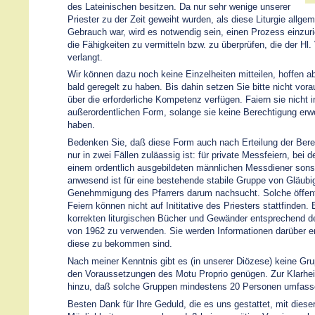
des Lateinischen besitzen. Da nur sehr wenige unserer
Priester zu der Zeit geweiht wurden, als diese Liturgie allgem
Gebrauch war, wird es notwendig sein, einen Prozess einzur
die Fähigkeiten zu vermitteln bzw. zu überprüfen, die der Hl.
verlangt.
Wir können dazu noch keine Einzelheiten mitteilen, hoffen ab
bald geregelt zu haben. Bis dahin setzen Sie bitte nicht vor
über die erforderliche Kompetenz verfügen. Faiern sie nicht i
außerordentlichen Form, solange sie keine Berechtigung erw
haben.
Bedenken Sie, daß diese Form auch nach Erteilung der Bere
nur in zwei Fällen zuläassig ist: für private Messfeiern, bei 
einem ordentlich ausgebildeten männlichen Messdiener son
anwesend ist für eine bestehende stabile Gruppe von Gläubig
Genehmmigung des Pfarrers darum nachsucht. Solche öffent
Feiern können nicht auf Inititative des Priesters stattfinden. 
korrekten liturgischen Bücher und Gewänder entsprechend d
von 1962 zu verwenden. Sie werden Informationen darüber e
diese zu bekommen sind.
Nach meiner Kenntnis gibt es (in unserer Diözese) keine Gru
den Voraussetzungen des Motu Proprio genügen. Zur Klarheit
hinzu, daß solche Gruppen mindestens 20 Personen umfas
Besten Dank für Ihre Geduld, die es uns gestattet, mit diese