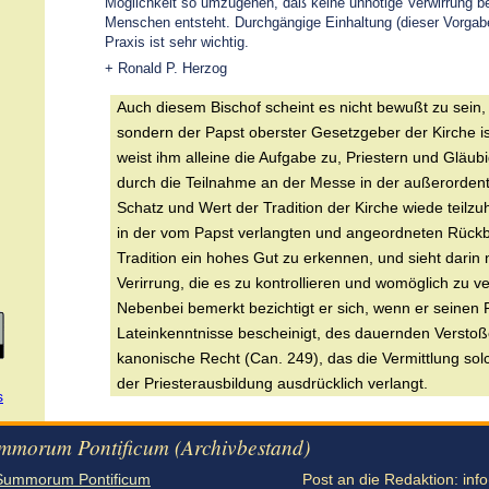
Möglichkeit so umzugehen, daß keine unnötige Verwirrung b
Menschen entsteht. Durchgängige Einhaltung (dieser Vorgabe
Praxis ist sehr wichtig.
+ Ronald P. Herzog
Auch diesem Bischof scheint es nicht bewußt zu sein, 
sondern der Papst oberster Gesetzgeber der Kirche i
weist ihm alleine die Aufgabe zu, Priestern und Gläub
durch die Teilnahme an der Messe in der außerorden
Schatz und Wert der Tradition der Kirche wiede teilzuh
in der vom Papst verlangten und angeordneten Rückb
Tradition ein hohes Gut zu erkennen, und sieht darin 
Verirrung, die es zu kontrollieren und womöglich zu ver
Nebenbei bemerkt bezichtigt er sich, wenn er seinen 
Lateinkenntnisse bescheinigt, des dauernden Versto
kanonische Recht (Can. 249), das die Vermittlung sol
der Priesterausbildung ausdrücklich verlangt.
s
mmorum Pontificum (Archivbestand)
Summorum Pontificum
Post an die Redaktion:
inf