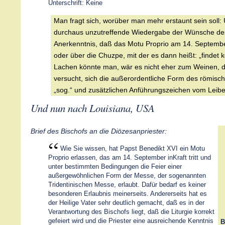
Unterschrift: Keine
Man fragt sich, worüber man mehr erstaunt sein soll:
durchaus unzutreffende Wiedergabe der Wünsche des
Anerkenntnis, daß das Motu Proprio am 14. September
oder über die Chuzpe, mit der es dann heißt: „findet
Lachen könnte man, wär es nicht eher zum Weinen, d
versucht, sich die außerordentliche Form des römisch
„sog.“ und zusätzlichen Anführungszeichen vom Leibe
Und nun nach Louisiana, USA
Brief des Bischofs an die Diözesanpriester:
Wie Sie wissen, hat Papst Benedikt XVI ein Motu
Proprio erlassen, das am 14. September inKraft tritt und
unter bestimmten Bedingungen die Feier einer
außergewöhnlichen Form der Messe, der sogenannten
Tridentinischen Messe, erlaubt. Dafür bedarf es keiner
besonderen Erlaubnis meinerseits. Andererseits hat es
der Heilige Vater sehr deutlich gemacht, daß es in der
Verantwortung des Bischofs liegt, daß die Liturgie korrekt
gefeiert wird und die Priester eine ausreichende Kenntnis
B