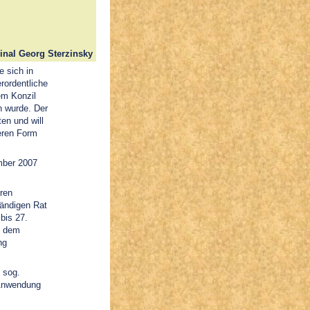
inal Georg Sterzinsky
e sich in
rordentliche
em Konzil
n wurde. Der
ten und will
eren Form
mber 2007
eren
tändigen Rat
bis 27.
d dem
ng
 sog.
 Anwendung