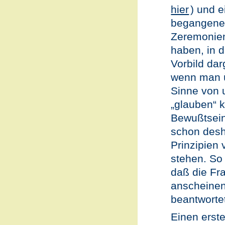
hier
) und 
begangene
Zeremonien
haben, in d
Vorbild dar
wenn man ü
Sinne von u
„glauben“ 
Bewußtsein
schon desha
Prinzipien
stehen. So 
daß die Fra
anscheinend
beantwortet
Einen erst