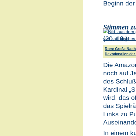
Beginn der 
Stimmen z
(20. 10.)
Rom: Große Nach
Devotionalien der
Die Amazon
noch auf J
des Schluß
Kardinal „
wird, das 
das Spielrä
Links zu Pu
Auseinande
In einem k