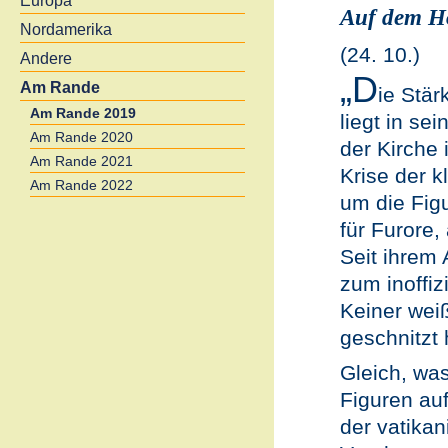
Europa
Auf dem H
Nordamerika
(24. 10.)
Andere
„D
Am Rande
ie Stär
Am Rande 2019
liegt in sei
Am Rande 2020
der Kirche 
Am Rande 2021
Krise der k
Am Rande 2022
um die Fig
für Furore
Seit ihrem 
zum inoffi
Keiner weiß
geschnitzt 
Gleich, was
Figuren au
der vatika