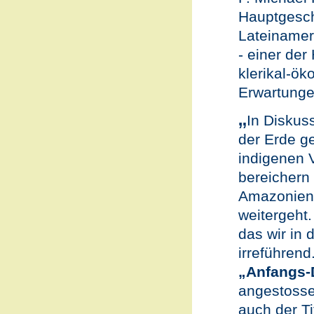
Hauptgesch
Lateinamer
- einer der
klerikal-
Erwartunge
„
In Diskus
der Erde g
indigenen 
bereichern 
Amazonien-
weitergeht.
das wir in 
irreführend
„Anfangs
angestosse
auch der T