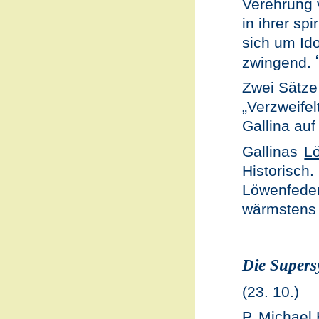
Verehrung 
in ihrer sp
sich um Ido
zwingend.
Zwei Sätz
„Verzweife
Gallina au
Gallinas
L
Historisch.
Löwenfedern
wärmstens
Die Super
(23. 10.)
P. Michael 