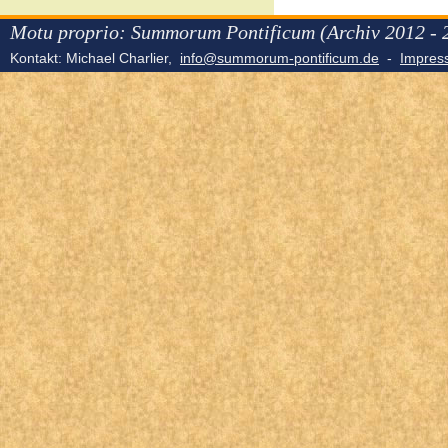
Motu proprio: Summorum Pontificum (Archiv 2012 - 
Kontakt: Michael Charlier,
info@summorum-pontificum.de
-
Impre