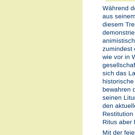
Während de
aus seinem
diesem Tre
demonstrier
animistisc
zumindest o
wie vor in
gesellschaf
sich das L
historische
bewahren d
seinen Lit
den aktuell
Restitution
Ritus aber
Mit der fei