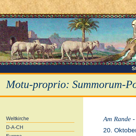
S
Motu-proprio: Summorum-Pon
Am Rande -
Weltkirche
D-A-CH
20. Oktobe