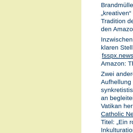
Brandmülle
„kreativen“
Tradition d
den Amazon
Inzwischen 
klaren Stel
fsspx.new
Amazon: Th
Zwei ander
Aufhellung 
synkretist
an begleit
Vatikan he
Catholic N
Titel: „Ein
Inkulturat