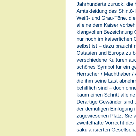
Jahrhunderts zurück, die h
Amtskleidung des Shintō-Kl
Weiß- und Grau-Töne, die 
alleine dem Kaiser vorbeh
klangvollen Bezeichnung 
nur noch im kaiserlichen
selbst ist – dazu brauch
Ostasien und Europa zu 
verschiedene Kulturen au
schönes Symbol für ein ge
Herrscher / Machthaber / 
die ihm seine Last abnehm
behilflich sind – doch ohn
kaum einen Schritt allein
Derartige Gewänder sind s
der demütigen Einfügung i
zugewiesenen Platz. Sie a
zweifelhafte Vorrecht de
säkularisierten Gesellscha