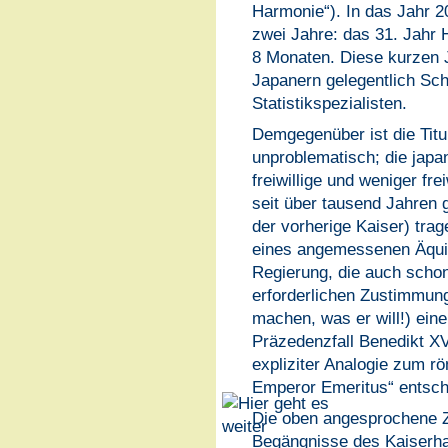
Harmonie“). In das Jahr 20
zwei Jahre: das 31. Jahr 
8 Monaten. Diese kurzen
Japanern gelegentlich Sch
Statistikspezialisten.
Demgegenüber ist die Titu
unproblematisch; die japa
freiwillige und weniger fre
seit über tausend Jahren 
der vorherige Kaiser) tra
eines angemessenen Äquiv
Regierung, die auch sch
erforderlichen Zustimmung
machen, was er will!) ein
Präzedenzfall Benedikt XVI
expliziter Analogie zum rö
Emperor Emeritus“ entsch
Die oben angesprochene Z
Begängnisse des Kaiserha