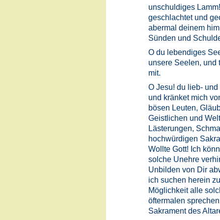
unschuldiges Lamm!
geschlachtet und geo
abermal deinem himm
Sünden und Schuld
O du lebendiges See
unsere Seelen, und 
mit.
O Jesu! du lieb- und 
und kränket mich von
bösen Leuten, Gläu
Geistlichen und Welt
Lästerungen, Schma
hochwürdigen Sakram
Wollte Gott! Ich kön
solche Unehre verhi
Unbilden von Dir ab
ich suchen herein z
Möglichkeit alle sol
öftermalen sprechen:
Sakrament des Altar