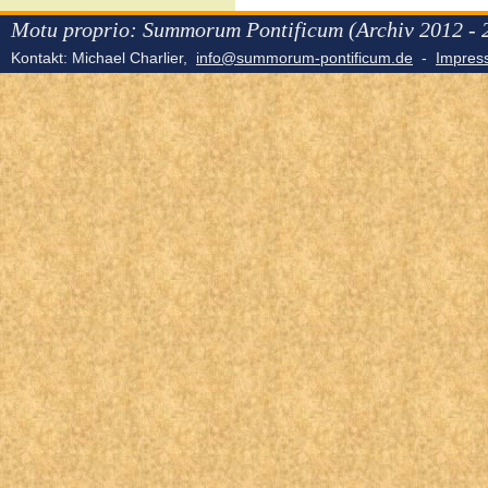
Motu proprio: Summorum Pontificum (Archiv 2012 - 
Kontakt: Michael Charlier,
info@summorum-pontificum.de
-
Impre