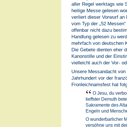
aller Regel werktags wie S
heilige Messe gelesen wo
verliert dieser Vorwurf an
vom Typ der „52 Messen“ 
offenbar nicht dazu bestim
Handlung gelesen zu werd
mehrfach von deutschen K
Die Gebete dienten eher d
Kanonstille und der Eins
vielleicht auch der Vor- o
Unsere Messandacht von 1
Jahrhundert vor der franz
Fronleichnamsfest hat fol
O Jesu, du verbo
tieffster Demuth bet
Sakramente des Altar
Engeln und Mensch
O wunderbarlicher Mi
versöhne uns mit de