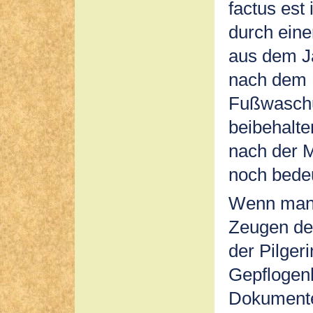
factus est
durch eine
aus dem Ja
nach dem 
Fußwaschu
beibehalte
nach der M
noch bedeu
Wenn man 
Zeugen der
der Pilger
Gepflogenh
Dokumenten