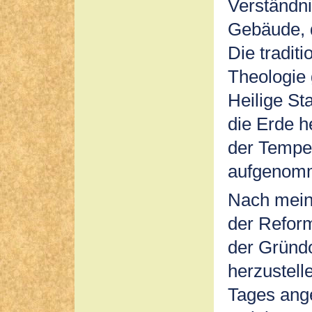
Verständni
Gebäude, d
Die traditi
Theologie 
Heilige St
die Erde h
der Tempel
aufgenom
Nach mein
der Reform
der Gründo
herzustell
Tages ang