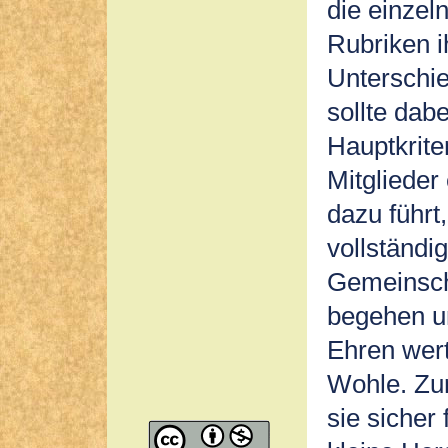
die einzel
Rubriken i
Unterschi
sollte dabe
Hauptkrite
Mitglieder
dazu führt
vollständi
Gemeinsch
begehen und
Ehren wer
Wohle. Zu
sie sicher