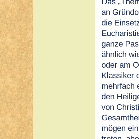
Das „Thema
an Gründon
die Einset
Eucharisti
ganze Pas
ähnlich wi
oder am O
Klassiker 
mehrfach e
den Heili
von Christ
Gesamtheit
mögen ein
treten, ab