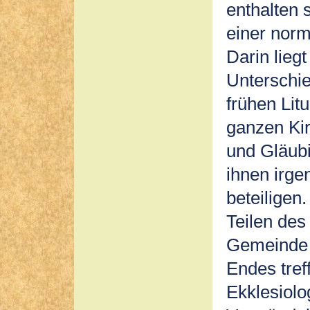
enthalten 
einer norm
Darin liegt
Unterschie
frühen Lit
ganzen Kir
und Gläubi
ihnen irge
beteiligen.
Teilen des
Gemeinde s
Endes tref
Ekklesiol