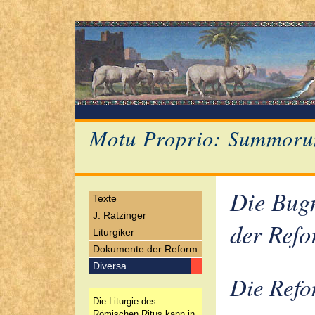
Motu Proprio: Summoru
Die Bugn
Texte
J. Ratzinger
der Ref
Liturgiker
Dokumente der Reform
Diversa
Die Refo
Die Liturgie des
Römischen Ritus kann in