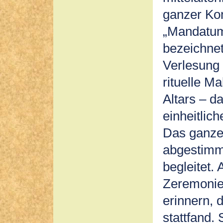
ganzer Kom
„Mandatum
bezeichne
Verlesung 
rituelle M
Altars – d
einheitlic
Das ganze
abgestimm
begleitet.
Zeremonie
erinnern, 
stattfand. 