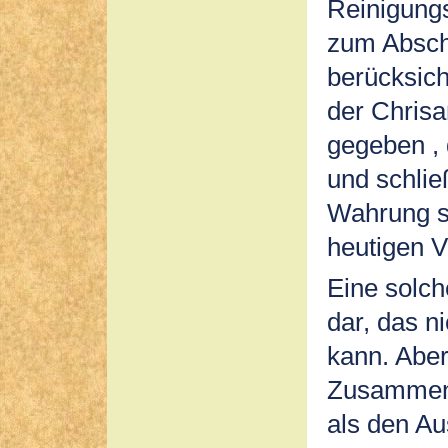
Reinigungs
zum Abschl
berücksich
der Chrisa
gegeben , 
und schlie
Wahrung se
heutigen V
Eine solche
dar, das n
kann. Aber 
Zusammenh
als den A