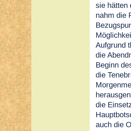
sie hätten
nahm die R
Bezugspun
Möglichkei
Aufgrund 
die Abend
Beginn de
die Tenebr
Morgenmes
herausgen
die Einset
Hauptbotsc
auch die O