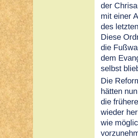
der Chrisa
mit einer
des letzte
Diese Ordn
die Fußwa
dem Evang
selbst bli
Die Refor
hätten nu
die früher
wieder her
wie möglic
vorzunehme