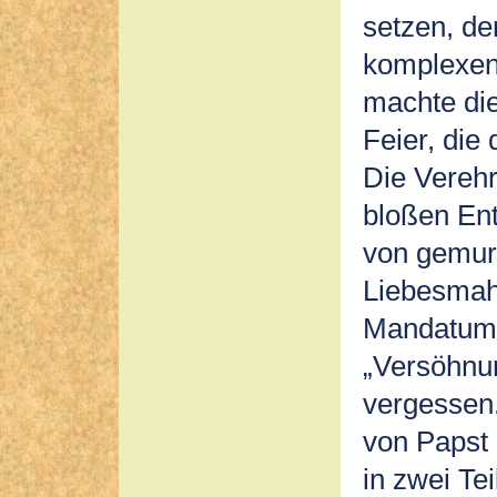
setzen, de
komplexen 
machte di
Feier, die
Die Verehr
bloßen Ent
von gemur
Liebesmah
Mandatum 
„Versöhnu
vergessen
von Papst 
in zwei Te