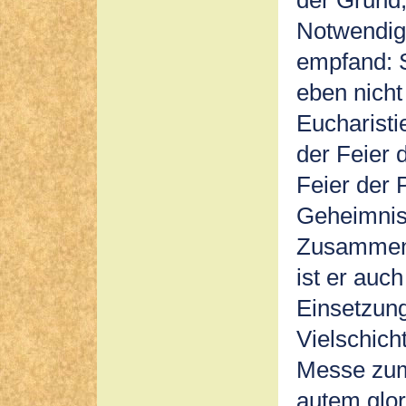
der Grund,
Notwendigk
empfand: 
eben nicht
Eucharisti
der Feier 
Feier der 
Geheimniss
Zusammenh
ist er auc
Einsetzung
Vielschich
Messe zum 
autem glor