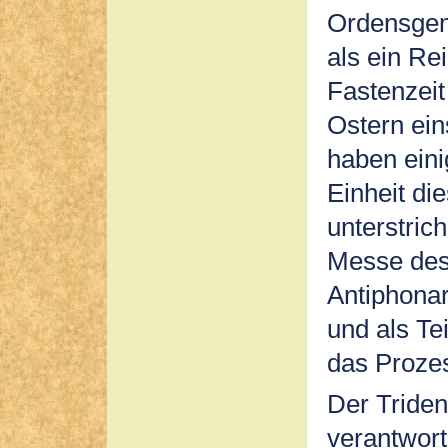
Ordensgeme
als ein Re
Fastenzeit
Ostern ei
haben ein
Einheit di
unterstric
Messe des
Antiphona
und als Tei
das Proze
Der Triden
verantwort