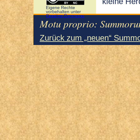
kleine Her
Eigene Rechte
vorbehalten unter
Creative Commons
Motu proprio: Summorum
Zurück zum „neuen“ Summo