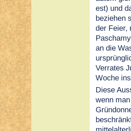
est) und d
beziehen 
der Feier,
Paschamys
an die Was
ursprüngli
Verrates J
Woche ins
Diese Auss
wenn man b
Gründonner
beschränkt
mittelalter