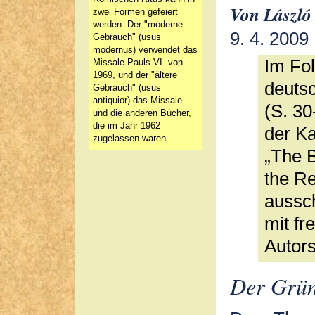
Von László
zwei Formen gefeiert
werden: Der "moderne
9. 4. 2009
Gebrauch" (usus
modernus) verwendet das
Im Fo
Missale Pauls VI. von
1969, und der "ältere
deuts
Gebrauch" (usus
antiquior) das Missale
(S. 30
und die anderen Bücher,
die im Jahr 1962
der K
zugelassen waren.
„The B
the R
aussch
mit f
Autors
Der Grün