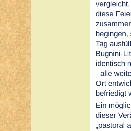
vergleicht
diese Feie
zusammenh
begingen, 
Tag ausfül
Bugnini-Li
identisch 
- alle wei
Ort entwi
befriedigt
Ein möglic
dieser Ver
„pastoral 