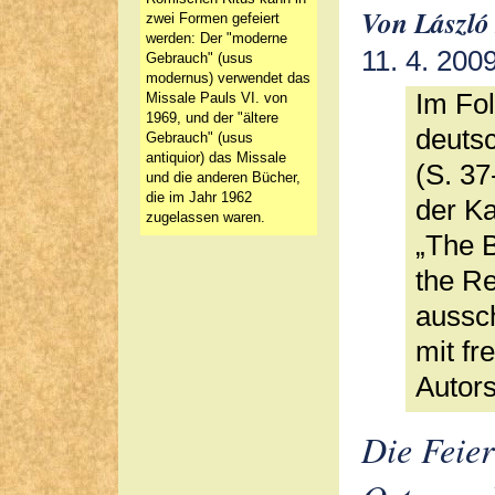
Von László
zwei Formen gefeiert
werden: Der "moderne
11. 4. 200
Gebrauch" (usus
modernus) verwendet das
Im Fo
Missale Pauls VI. von
1969, und der "ältere
deuts
Gebrauch" (usus
antiquior) das Missale
(S. 37
und die anderen Bücher,
die im Jahr 1962
der K
zugelassen waren.
„The B
the Re
aussch
mit f
Autors
Die Feier