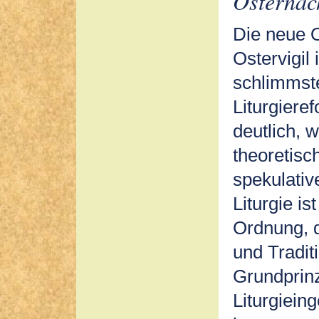
Osternac
Die neue 
Ostervigil 
schlimmste
Liturgieref
deutlich, 
theoretisc
spekulativ
Liturgie i
Ordnung, d
und Tradit
Grundprinz
Liturgiein