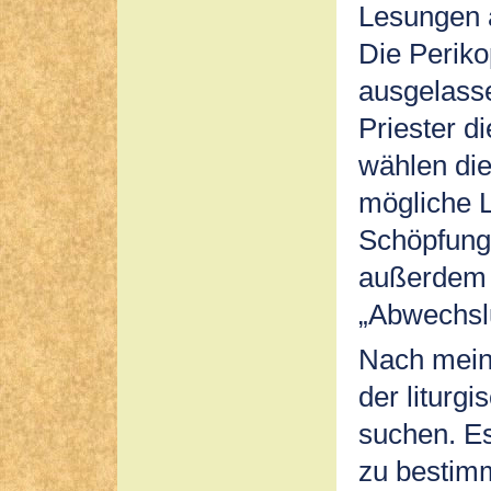
Lesungen a
Die Perik
ausgelass
Priester d
wählen die
mögliche L
Schöpfung
außerdem 
„Abwechsl
Nach meine
der litur
suchen. Es
zu bestim