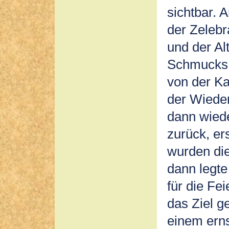
sichtbar. 
der Zeleb
und der Al
Schmucks. 
von der Ka
der Wieder
dann wied
zurück, er
wurden die
dann legte
für die Fe
das Ziel g
einem erns