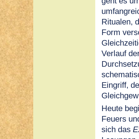
geht es um
umfangrei
Ritualen, 
Form versc
Gleichzeiti
Verlauf de
Durchsetz
schematis
Eingriff, 
Gleichgewi
Heute begi
Feuers und
sich das
E