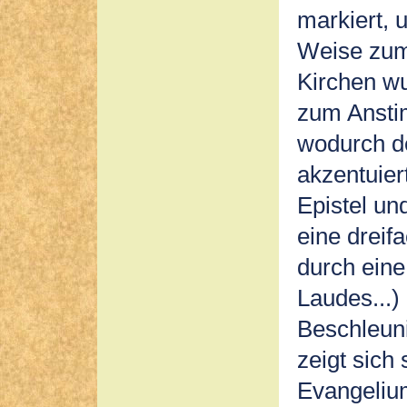
markiert,
Weise zum 
Kirchen wu
zum Anstim
wodurch d
akzentuier
Epistel und
eine dreif
durch eine
Laudes...)
Beschleun
zeigt sich
Evangeliu