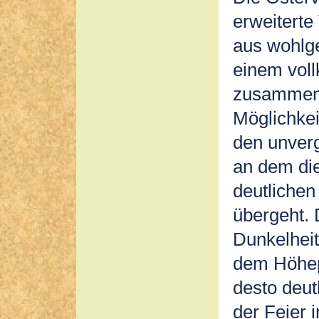
erweiterte
aus wohlge
einem vo
zusammenf
Möglichkei
den unver
an dem die
deutlichen
übergeht. 
Dunkelheit
dem Höhepu
desto deut
der Feier