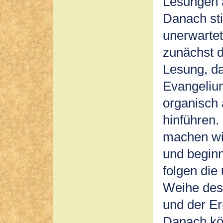
Lesungen 
Danach st
unerwarte
zunächst d
Lesung, d
Evangelium
organisch 
hinführen.
machen wir
und beginn
folgen di
Weihe des
und der E
Danach kön