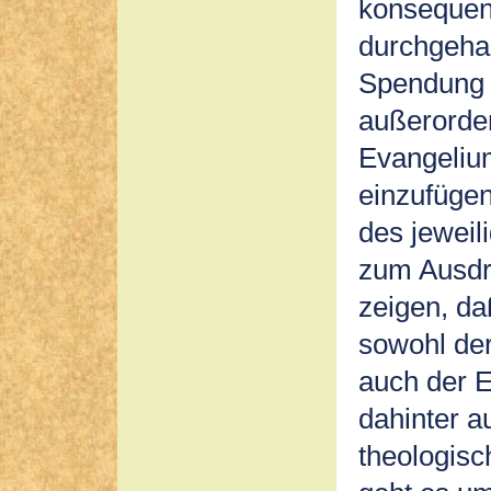
konsequen
durchgehal
Spendung 
außerorde
Evangeliu
einzufügen
des jeweil
zum Ausdru
zeigen, da
sowohl der
auch der E
dahinter 
theologisc