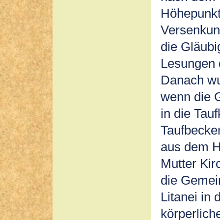
Höhepunkt 
Versenkun
die Gläubi
Lesungen d
Danach wur
wenn die 
in die Tau
Taufbecken
aus dem H
Mutter Kir
die Gemein
Litanei in 
körperlich