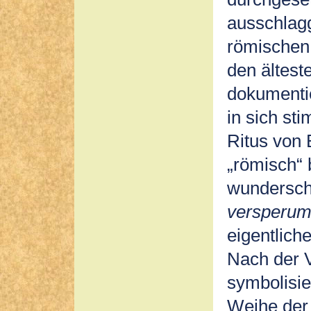
ausschlag
römischen 
den ältest
dokumentie
in sich st
Ritus von 
„römisch“ 
wundersch
versperum 
eigentlich
Nach der 
symbolisie
Weihe der 