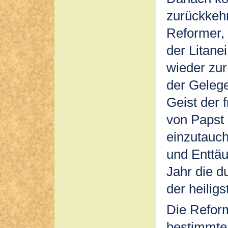
zurückkeh
Reformer, 
der Litane
wieder zur
der Gelege
Geist der 
von Papst 
einzutauch
und Enttä
Jahr die d
der heiligs
Die Refor
bestimmte