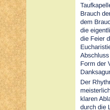
Taufkapell
Brauch de
dem Brauch
die eigent
die Feier 
Eucharisti
Abschluss 
Form der 
Danksagu
Der Rhythm
meisterlic
klaren Abl
durch die 