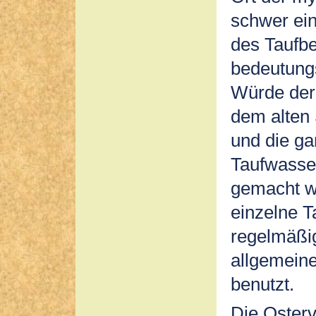
schwer ei
des Taufbe
bedeutungs
Würde der 
dem alten
und die g
Taufwasser
gemacht wu
einzelne 
regelmäßi
allgemeine
benutzt.
Die Osterv