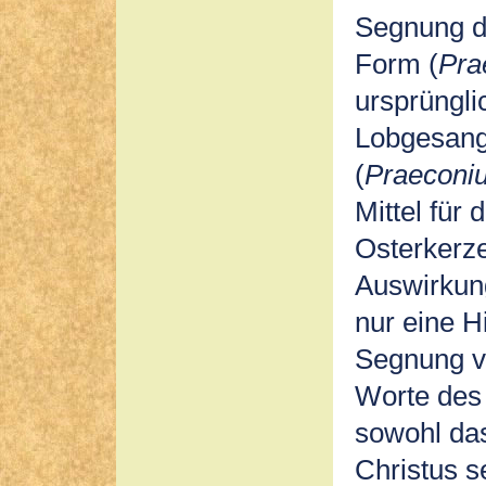
Segnung d
Form (
Pra
ursprüngli
Lobgesang
(
Praeconi
Mittel für
Osterkerze
Auswirkung
nur eine H
Segnung vo
Worte des 
sowohl da
Christus 