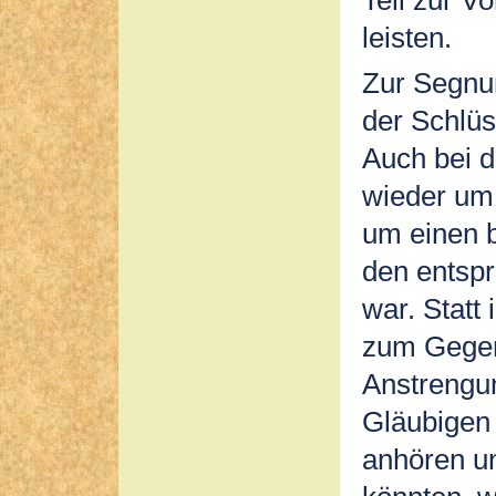
Teil zur V
leisten.
Zur Segnu
der Schlüs
Auch bei d
wieder um 
um einen b
den entsp
war. Statt
zum Gegen
Anstrengu
Gläubigen 
anhören u