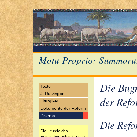
Motu Proprio: Summoru
Die Bugn
Texte
J. Ratzinger
der Ref
Liturgiker
Dokumente der Reform
Diversa
Die Refo
Die Liturgie des
Römischen Ritus kann in