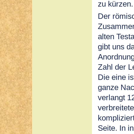
zu kürzen.
Der römisc
Zusammens
alten Test
gibt uns d
Anordnung
Zahl der L
Die eine is
ganze Nach
verlangt 1
verbreitete
komplizier
Seite. In i