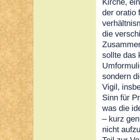
Kirche, ei
der oratio 
verhältnis
die versch
Zusammenh
sollte das
Umformulie
sondern di
Vigil, ins
Sinn für P
was die id
– kurz gen
nicht aufz