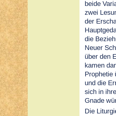
beide Var
zwei Lesun
der Erscha
Hauptgedan
die Bezie
Neuer Sch
über den E
kamen dan
Prophetie
und die E
sich in ih
Gnade wür
Die Liturg