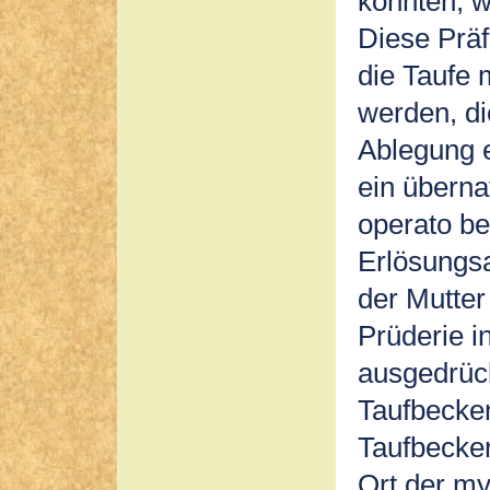
könnten, w
Diese Präf
die Taufe 
werden, di
Ablegung 
ein überna
operato be
Erlösungsa
der Mutter
Prüderie i
ausgedrück
Taufbecke
Taufbecken
Ort der my