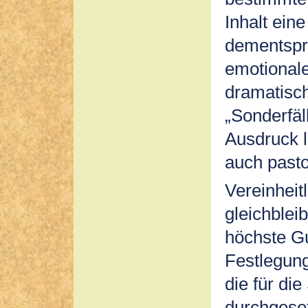
Inhalt ein
dementspr
emotional
dramatisc
„Sonderfäll
Ausdruck l
auch past
Vereinheit
gleichblei
höchste Gu
Festlegung
die für d
durchgeset