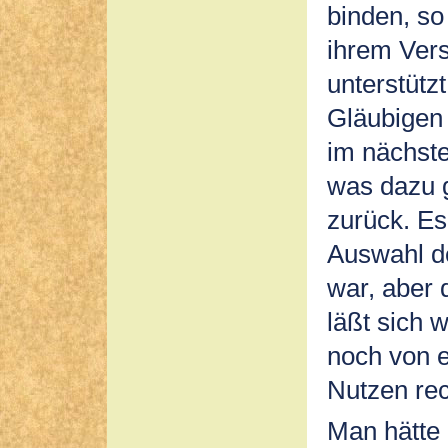
binden, s
ihrem Ver
unterstütz
Gläubigen
im nächste
was dazu g
zurück. Es 
Auswahl de
war, aber 
läßt sich 
noch von 
Nutzen rec
Man hätte 