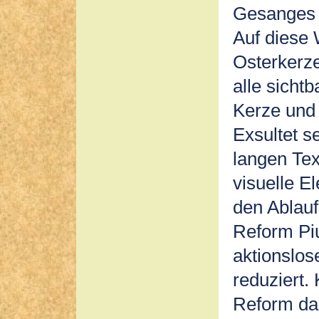
Gesanges d
Auf diese 
Osterkerze
alle sicht
Kerze und
Exsultet s
langen Tex
visuelle E
den Ablauf
Reform Piu
aktionslos
reduziert.
Reform dan