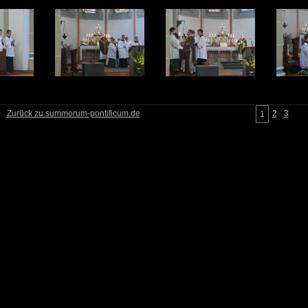
10
11
12
Zurück zu summorum-pontificum.de
2
3
1