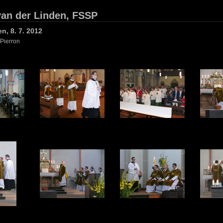
van der Linden, FSSP
n, 8. 7. 2012
 Pierron
2
3
4
6
7
8