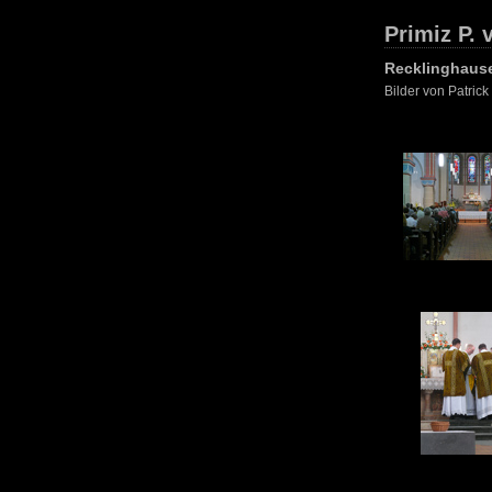
Primiz P. 
Recklinghause
Bilder von Patrick
1
5