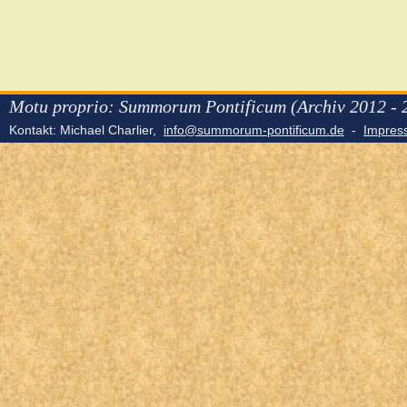
Motu proprio: Summorum Pontificum (Archiv 2012 - 
Kontakt: Michael Charlier,
info@summorum-pontificum.de
-
Impre