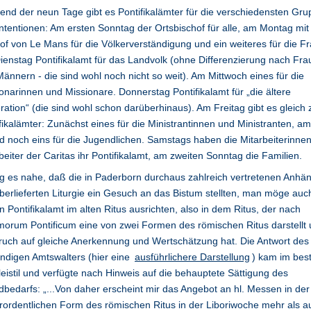
nd der neun Tage gibt es Pontifikalämter für die verschiedensten Gr
ntentionen: Am ersten Sonntag der Ortsbischof für alle, am Montag mi
of von Le Mans für die Völkerverständigung und ein weiteres für die F
enstag Pontifikalamt für das Landvolk (ohne Differenzierung nach Fr
ännern - die sind wohl noch nicht so weit). Am Mittwoch eines für die
onarinnen und Missionare. Donnerstag Pontifikalamt für „die ältere
ation“ (die sind wohl schon darüberhinaus). Am Freitag gibt es gleich 
fikalämter: Zunächst eines für die Ministrantinnen und Ministranten, am
 noch eins für die Jugendlichen. Samstags haben die Mitarbeiterinne
beiter der Caritas ihr Pontifikalamt, am zweiten Sonntag die Familien.
g es nahe, daß die in Paderborn durchaus zahlreich vertretenen Anhä
berlieferten Liturgie ein Gesuch an das Bistum stellten, man möge auch
in Pontifikalamt im alten Ritus ausrichten, also in dem Ritus, der nach
rum Pontificum eine von zwei Formen des römischen Ritus darstellt
uch auf gleiche Anerkennung und Wertschätzung hat. Die Antwort des
ndigen Amtswalters (hier eine
ausführlichere Darstellung
) kam im bes
eistil und verfügte nach Hinweis auf die behauptete Sättigung des
bedarfs: „...Von da­her er­scheint mir das An­ge­bot an hl. Mes­sen in der
­or­dent­li­chen Form des römi­schen Ri­tus in der Li­bo­ri­wo­che mehr als au