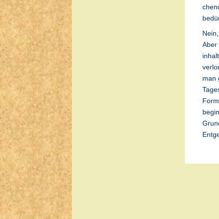
chend 
bedür
Nein,
Aber 
inhal
verlo
man 
Tages
Form 
begin
Grund
Entg