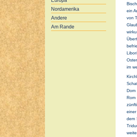
Europa
Bisch
Nordamerika
ein A
Andere
von 
Glau
Am Rande
wirku
Übert
befri
Libor
Oster
im we
Kirch
Schat
Dom 
Rom 
zünft
einer
dem 
Tridu
weite