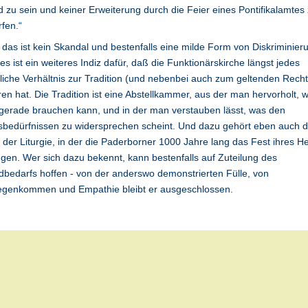
zu sein und kei­ner Er­wei­te­rung durch die Fei­er ei­nes Pon­ti­fi­kal­am­tes
fen.“
 das ist kein Skandal und bestenfalls eine milde Form von Diskriminier
es ist ein weiteres Indiz dafür, daß die Funktionärskirche längst jedes
tliche Verhältnis zur Tradition (und nebenbei auch zum geltenden Recht
ren hat. Die Tradition ist eine Abstellkammer, aus der man hervorholt, 
gerade brauchen kann, und in der man verstauben lässt, was den
bedürfnissen zu widersprechen scheint. Und dazu gehört eben auch d
der Liturgie, in der die Paderborner 1000 Jahre lang das Fest ihres He
gen. Wer sich dazu bekennt, kann bestenfalls auf Zuteilung des
bedarfs hoffen - von der anderswo demonstrierten Fülle, von
egenkommen und Empathie bleibt er ausgeschlossen.