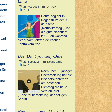
Lima
uppen
28. Mai 2014
D-A-CH
t dem
7911
rauen.
Heute beginnt in
Regensburg der 99.
auen
deutsche
„Katholikentag“, und
die gute Nachricht
ist: Auch während
zwei
dieser vom letzten deutschen
Zentralkomittee…
n und
Die 'Do it yourself'-Bibel
21. Sep 2016
Novus Ordo
nger
5714
 für
Nach über 10-jähriger
Überarbeitung hat die
Bischofskonferenz
 und
am gestrigen
Dienstag die neue
Version ihrer
ten
„Einheitsübersetzung“ der heiligen
Schrift…
s­rei­
Finger weg vom Missale!