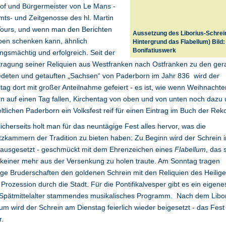
of und Bürgermeister von Le Mans -
mts- und Zeitgenosse des hl. Martin
Tours, und wenn man den Berichten
Aussetzung des Liborius-Schrei
ben schenken kann, ähnlich
Hintergrund das Flabellum) Bild:
Bonifatiuswerk
ngsmächtig und erfolgreich. Seit der
ragung seiner Reliquien aus Westfranken nach Ostfranken zu den ger
edeten und getauften „Sachsen“ von Paderborn im Jahr 836 wird der
itag dort mit großer Anteilnahme gefeiert - es ist, wie wenn Weihnacht
n auf einen Tag fallen, Kirchentag von oben und von unten noch dazu
ltlichen Paderborn ein Volksfest reif für einen Eintrag im Buch der Rek
licherseits holt man für das neuntägige Fest alles hervor, was die
zkammern der Tradition zu bieten haben: Zu Beginn wird der Schrein 
ausgesetzt - geschmückt mit dem Ehrenzeichen eines
Flabellum
, das 
keiner mehr aus der Versenkung zu holen traute. Am Sonntag tragen
ige Bruderschaften den goldenen Schrein mit den Reliquien des Heilige
 Prozession durch die Stadt. Für die Pontifikalvesper gibt es ein eigene
Spätmittelalter stammendes musikalisches Programm. Nach dem Libor
um wird der Schrein am Dienstag feierlich wieder beigesetzt - das Fest
r.