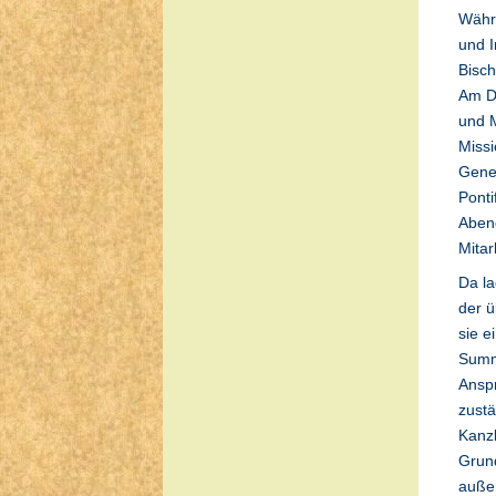
Währe
und I
Bisch
Am Di
und M
Missi
Gener
Ponti
Abend
Mitar
Da la
der ü
sie e
Summo
Anspr
zustä
Kanzl
Grund
außer