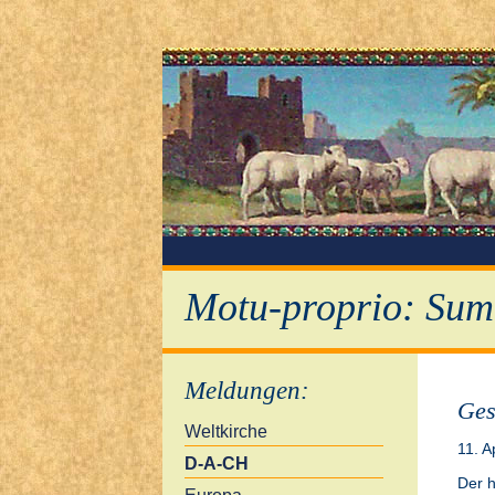
Motu-proprio: Sum
Meldungen
:
Ges
Weltkirche
11. A
D-A-CH
Der h