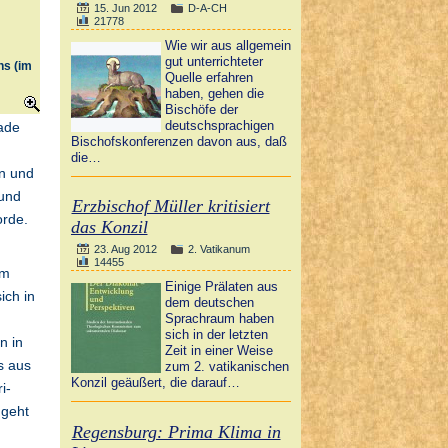
15. Jun 2012
D-A-CH
21778
Wie wir aus allgemein
gut unterrichteter
ns (im
Quelle erfahren
haben, gehen die
Bischöfe der
deutschsprachigen
ade
Bischofskonferenzen davon aus, daß
die…
en und
 und
Erzbischof Müller kritisiert
orde.
das Konzil
23. Aug 2012
2. Vatikanum
14455
im
Einige Prälaten aus
sich in
dem deutschen
Sprachraum haben
sich in der letzten
n in
Zeit in einer Weise
s aus
zum 2. vatikanischen
Konzil geäußert, die darauf…
i-
 geht
Regensburg: Prima Klima in