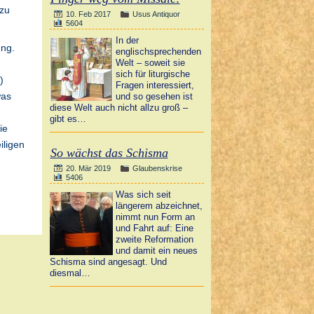
 zu
10. Feb 2017
Usus Antiquor
5604
In der
ung.
englischsprechenden
Welt – soweit sie
sich für liturgische
)
Fragen interessiert,
was
und so gesehen ist
diese Welt auch nicht allzu groß –
gibt es…
ie
iligen
So wächst das Schisma
20. Mär 2019
Glaubenskrise
5406
Was sich seit
längerem abzeichnet,
nimmt nun Form an
und Fahrt auf: Eine
zweite Reformation
und damit ein neues
Schisma sind angesagt. Und
diesmal…