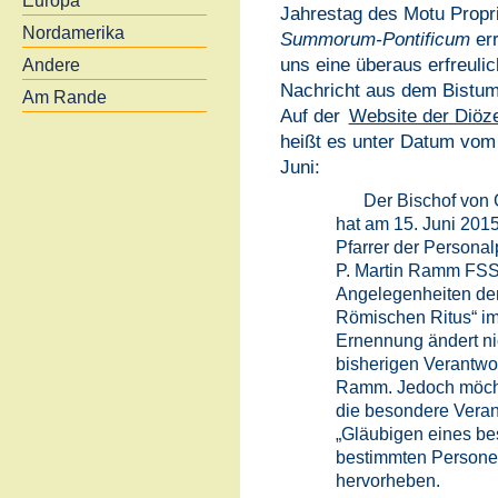
Europa
Jahrestag des Motu Propr
Nordamerika
Summorum-Pontificum
err
uns eine überaus erfreuli
Andere
Nachricht aus dem Bistum
Am Rande
Auf der
Website der Diöz
heißt es unter Datum vom
Juni:
Der Bischof von
hat am 15. Juni 201
Pfarrer der Personalp
P. Martin Ramm FSSP
Angelegenheiten der
Römischen Ritus“ im
Ernennung ändert ni
bisherigen Verantwor
Ramm. Jedoch möcht
die besondere Vera
„Gläubigen eines be
bestimmten Personen
hervorheben.