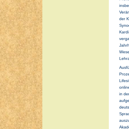
insbe
Verän
der K
Synod
Kardi
verga
Jahrh
Wese
Lehra
Ausfü
Proz
Lifes
onlin
in de
aufge
deuts
Sprac
auszu
Akad