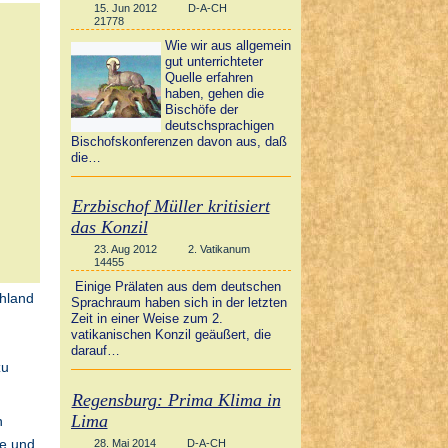
15. Jun 2012
D-A-CH
21778
Wie wir aus allgemein
gut unterrichteter
Quelle erfahren
haben, gehen die
Bischöfe der
deutschsprachigen
Bischofskonferenzen davon aus, daß
die…
Erzbischof Müller kritisiert
das Konzil
23. Aug 2012
2. Vatikanum
14455
Einige Prälaten aus dem deutschen
hland
Sprachraum haben sich in der letzten
Zeit in einer Weise zum 2.
vatikanischen Konzil geäußert, die
darauf…
zu
Regensburg: Prima Klima in
Lima
n
he und
28. Mai 2014
D-A-CH