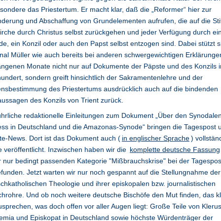
sondere das Priestertum. Er macht klar, daß die „Reformer“ hier zur
derung und Abschaffung von Grundelementen aufrufen, die auf die Sti
irche durch Christus selbst zurückgehen und jeder Verfügung durch ei
e, ein Konzil oder auch den Papst selbst entzogen sind. Dabei stützt s
nal Müller wie auch bereits bei anderen schwergewichtigen Erklärunge
ngenen Monate nicht nur auf Dokumente der Päpste und des Konzils 
undert, sondern greift hinsichtlich der Sakramentenlehre und der
nsbestimmung des Priestertums ausdrücklich auch auf die bindenden
ussagen des Konzils von Trient zurück.
hrliche redaktionelle Einleitungen zum Dokument „Über den Synodale
ess in Deutschland und die Amazonas-Synode“ bringen die Tagespost 
ite-News. Dort ist das Dokument auch (
in englischer Sprache
) vollstän
e veröffentlicht. Inzwischen haben wir die
komplette deutsche Fassung
r nur bedingt passenden Kategorie "Mißbrauchskrise" bei der Tagespos
funden. Jetzt warten wir nur noch gespannt auf die Stellungnahme der
chkatholischen Theologie und ihrer episkopalen bzw. journalistischen
hrohre. Und ob noch weitere deutsche Bischöfe den Mut finden, das kl
sprechen, was doch offen vor aller Augen liegt: Große Teile von Klerus
emia und Episkopat in Deutschland sowie höchste Würdenträger der