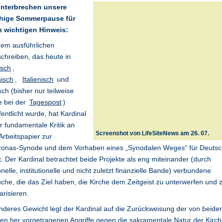
unterbrechen unsere
hige Sommerpause für
n wichtigen Hinweis:
nem ausführlichen
chreiben, das heute in
isch
,
isch
,
Italienisch
und
ch (bisher nur teilweise
e bei der
Tagespost
)
fentlicht wurde, hat Kardinal
r fundamentale Kritik an
Screenshot von LifeSiteNews am 26. 07.
rbeitspapier zur
onas-Synode und dem Vorhaben eines „Synodalen Weges“ für Deutsc
. Der Kardinal betrachtet beide Projekte als eng miteinander (durch
nelle, institutionelle und nicht zuletzt finanzielle Bande) verbundene
che, die das Ziel haben, die Kirche dem Zeitgeist zu unterwerfen und 
arisieren.
deres Gewicht legt der Kardinal auf die Zurückweisung der von beide
en her vorgetragenen Angriffe gegen die sakramentale Natur der Kirc