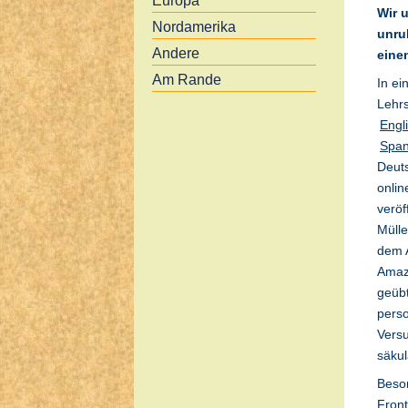
Europa
Wir 
Nordamerika
unru
Andere
eine
Am Rande
In ei
Lehrs
Engl
Span
Deuts
onlin
veröf
Mülle
dem A
Amaz
geübt
perso
Versu
säkul
Beson
Front