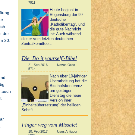
7911
Heute beginnt in
ftung
Regensburg der 99.
deutsche
ne
„Katholikentag“, und
ich
die gute Nachricht
n der
ist: Auch während
dieser vom letzten deutschen
im 20.
Zentralkomittee…
Die 'Do it yourself'-Bibel
21. Sep 2016
Novus Ordo
5714
n
Nach über 10-jähriger
und
Überarbeitung hat die
dig
Bischofskonferenz
am gestrigen
auch
Dienstag die neue
t
Version ihrer
„Einheitsübersetzung“ der heiligen
Schrift…
ar
Finger weg vom Missale!
,
10. Feb 2017
Usus Antiquor