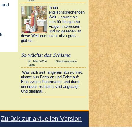
5604
n und
In der
englischsprechenden
Welt – soweit sie
sich für liturgische
Fragen interessiert,
und so gesehen ist
h.
diese Welt auch nicht allzu groß –
gibt es…
So wächst das Schisma
20. Mär 2019
Glaubenskrise
5406
Was sich seit längerem abzeichnet,
nimmt nun Form an und Fahrt auf:
Eine zweite Reformation und damit
ein neues Schisma sind angesagt.
Und diesmal…
Zurück zur aktuellen Version