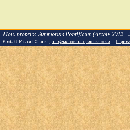
Motu proprio: Summorum Pontificum (Archiv 2012 - 
Kontakt: Michael Charlier,
info@summorum-pontificum.de
-
Impre