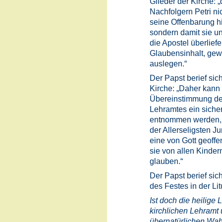
Glieder der Kirche: „
Nachfolgern Petri ni
seine Offenbarung h
sondern damit sie u
die Apostel überliefe
Glaubensinhalt, gew
auslegen.“
Der Papst berief sich
Kirche: „Daher kann
Übereinstimmung des
Lehramtes ein siche
entnommen werden, 
der Allerseligsten J
eine von Gott geoffen
sie von allen Kindern
glauben.“
Der Papst berief si
des Festes in der Lit
Ist doch die heilige 
kirchlichen Lehramt 
übernatürlichen Wah