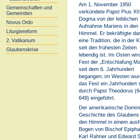
Am 1. November 1950
Gemeinschaften und
verkündete Papst Pius XII
Gemeinden
Dogma von der leiblichen
Novus Ordo
Aufnahme Mariens in den
Liturgiereform
Himmel. Er bekräftigte da
eine Tradition, die in der 
2. Vatikanum
seit den frühesten Zeiten
Glaubenskrise
lebendig ist. Im Osten wir
Fest der „Entschlafung Ma
seit dem 6. Jahrhundert
begangen; im Westen wur
das Fest ein Jahrhundert 
durch Papst Theodorus (6
649) eingeführt.
Der amerikanische Domini
Geschichte des Glaubens a
den Himmel in einem ausfüh
Bogen von Bischof Epiphan
Karl Rahner und Edward Sh