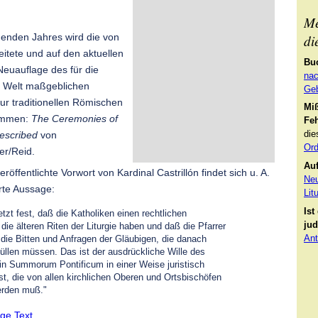
Me
di
nden Jahres wird die von
eitete und auf den aktuellen
Bu
euauflage des für die
nac
e Welt maßgeblichen
Geb
r traditionellen Römischen
Mi
kommen:
The Ceremonies of
Feh
di
escribed
von
Ord
er/Reid.
Auf
eröffentlichte Vorwort von Kardinal Castrillón findet sich u. A.
Neu
te Aussage:
Lit
Ist
etzt fest, daß die Katholiken einen rechtlichen
jud
die älteren Riten der Liturgie haben und daß die Pfarrer
Ant
die Bitten und Anfragen der Gläubigen, die danach
füllen müssen. Das ist der ausdrückliche Wille des
in Summorum Pontificum in einer Weise juristisch
ist, die von allen kirchlichen Oberen und Ortsbischöfen
erden muß."
ige Text
.