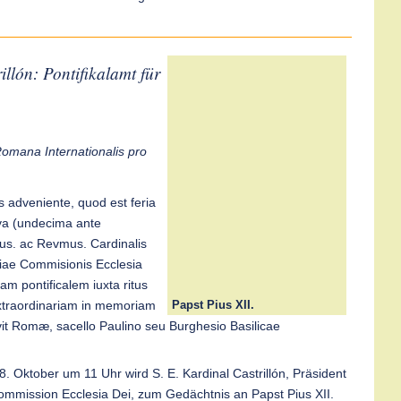
illón: Pontifikalamt für
.
Romana Internationalis pro
:
is adveniente, quod est feria
va (undecima ante
s. ac Revmus. Cardinalis
iciae Commisionis Ecclesia
am pontificalem iuxta ritus
Papst Pius XII.
traordinariam in memoriam
avit Romæ, sacello Paulino seu Burghesio Basilicae
Oktober um 11 Uhr wird S. E. Kardinal Castrillón, Präsident
ommission Ecclesia Dei, zum Gedächtnis an Papst Pius XII.