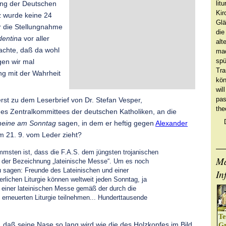
lit
ung der Deutschen
Kir
z wurde keine 24
Glä
r die Stellungnahme
die
dentina
vor aller
alt
achte, daß da wohl
mac
spü
gen wir mal
Tra
g mit der Wahrheit
kön
wil
pas
rst zu dem Leserbrief von Dr. Stefan Vesper,
the
es Zentralkommittees der deutschen Katholiken, an die
emeine am Sonntag
sagen, in dem er heftig gegen
Alexander
 21. 9. vom Leder zieht?
msten ist, dass die F.A.S. dem jüngsten trojanischen
Ma
t, der Bezeichnung „lateinische Messe“. Um es noch
u sagen: Freunde des Lateinischen und einer
In
erlichen Liturgie können weltweit jeden Sonntag, ja
 einer lateinischen Messe gemäß der durch die
m erneuerten Liturgie teilnehmen... Hunderttausende
Te
daß seine Nase so lang wird wie die des Holzkopfes im Bild
Gr