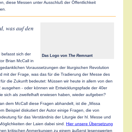
en, diese Messen unter Ausschluß der Öffentlichkeit
sen.
d, was auf den
 befasst sich der
Das Logo von
The Remnan
t
or Brian McCall in
gedanklichen Voraussetzungen der liturgischen Revolution
d mit der Frage, was das für die Tradierung der Messe des
 für die Zukunft bedeutet: Müssen wir heute in allem von den
 ausgehen - oder können wir Entwicklungspfade der 40er
ie sich als zweifelhaft erwiesen haben, wieder aufgeben?
n dem McCall diese Fragen abhandelt, ist die „Missa
em Beispiel diskutiert der Autor einige Fragen, die von
edeutung für das Verständnis der Liturgie der hl. Messe und
 Möglichkeiten der Laien dabei sind.
Hier unsere Übersetzung
enen kritischen Anmerkungen zu einem äußerst lesenswerten