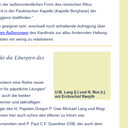
 in der außerordentlichen Form des römischen Ritus
ird in der Paulinischen Kapelle (Kapelle Borghese) der
giore stattfinden.“
e geeignet sein, eventuell noch anhaltende Aufregung über
rten Äußerungen
des Kardinals zur allzu fordernden Haltung
isten ein wenig zu relativieren.
ür die Liturgien des
 gestern eine Reihe neuer
t für päpstliche Liturgien“
U.M. Lang (l.) und N. Bux (r.)
r auch die beiden
mit Erzbischof Ranjith
enner und tatkräftigen
rgie des hl. Papstes Gregor P. Uwe Michael Lang und Msgr.
enen hier auch schon des öfteren zu hören war.
rnannten sind P. Paul C.F. Guenther OSB, der auch dem