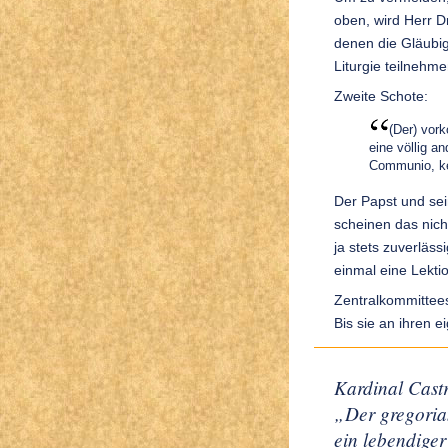
oben, wird Herr Dr
denen die Gläubig
Liturgie teilnehm
Zweite Schote:
(Der) vork
eine völlig a
Communio, ke
Der Papst und sein
scheinen das nich
ja stets zuverläs
einmal eine Lekti
Zentralkommittees
Bis sie an ihren 
Kardinal Cast
„Der gregorian
ein lebendiger