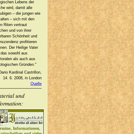
urgischen Lebens der
che wird, damit alle
ubigen – die jungen wie
 alten – sich mit den
en Riten vertraut
hen und von ihrer
rbaren Schönheit und
nszendenz profitieren
nen. Der Heilige Vater
l das sowohl aus
toralen als auch aus
ologischen Gründen."
Dario Kardinal Castrillon,
14. 6. 2008, in London
Quelle
terial und
formation:
rmine, Informationen,
atisschriften und vieles