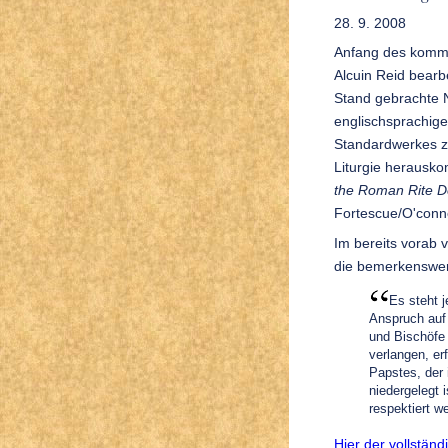
28. 9. 2008
Anfang des komme
Alcuin Reid bearb
Stand gebrachte N
englischsprachig
Standardwerkes zu
Liturgie heraus
the Roman Rite D
Fortescue/O'conn
Im bereits vorab v
die bemerkenswer
Es steht j
Anspruch auf 
und Bischöfe 
verlangen, er
Papstes, der 
niedergelegt 
respektiert w
Hier der vollständ