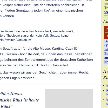
me
. Vesper sicher eine Liste der Pfarreien nachreichen, in
Tr
en "jeden Sonntag, ja jeden Tag" an einer lateinischen
ww
en können.
An
onziliaren tridentinischen Messe liegt, wie jeder weiß,
ndere Theologie zugrunde. Kein Volk Gottes, keine
in Zweites Vatikanum“
Da
(P
 Beauftragter für die Alte Messe, Kardinal Castrillón,
mi
Bi
t zu wissen - höchste Zeit, daß ihnen das in Glaubensdingen
au
sige Lehramt des Zentralkommittees der deutschen Katholiken
br
on in Sachen Hermeneutik des Bruches erteilt.
Hi
, das wissen wir aus der Geschichte, haben immer Recht.
Ri
eigenen Lügen ersticken.
I
P
rillón Hoyos:
ische Ritus ist heute
I
 Ritus“