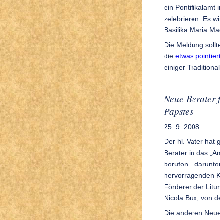
ein Pontifikalamt
zelebrieren. Es w
Basilika Maria Mag
Die Meldung sollt
die
etwas pointie
einiger Traditional
Neue Berater f
Papstes
25. 9. 2008
Der hl. Vater hat
Berater in das „Am
berufen - darunte
hervorragenden K
Förderer der Litu
Nicola Bux, von d
Die anderen Neue