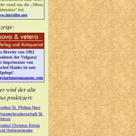
hr rund um die „Missa
identina“ bei
w.introibo.net
zeige:
s Brevier von 1962
salmen der Vulgata)
t Imprimatur von
schof Hanke ist neu
fgelegt!
eviariumromanum.com
er wird der alte
tus praktiziert:
nstitut St. Philipp Neri
riesterbruderschaft St.
Petrus
nstitut Christus König
und Hoherpriester