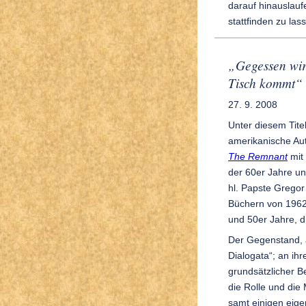
darauf hinauslauf
stattfinden zu las
„Gegessen wir
Tisch kommt“
27. 9. 2008
Unter diesem Titel
amerikanische Aut
The Remnant
mit 
der 60er Jahre un
hl. Papste Gregor
Büchern von 1962
und 50er Jahre, d
Der Gegenstand, a
Dialogata“; an ihr
grundsätzlicher B
die Rolle und die
samt einigen eig