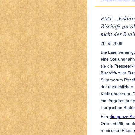
PMT: „Erkläru
Bischöfe zur a
nicht der Real
28. 9. 2008
Die Laienvereini
eine Stellungnah
sie die Presseerk
Bischöfe zum Sta
Summorum Pontif
der tatsächlichen
Kritik unterzieht.
ein 'Angebot auf 
liturgischen Bedür
Hier
die ganze S
Orte enthält, an
römischen Ritus b