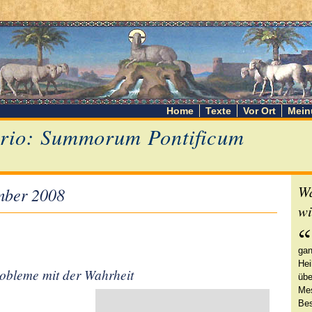
Home
Texte
Vor Ort
Mein
rio: Summorum Pontificum
Wa
mber 2008
wi
gan
Hei
obleme mit der Wahrheit
übe
Mes
Bes