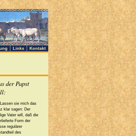
ung
Links
Kontakt
s der Papst
ll:
Lassen sie mich das
z klar sagen: Der
lige Vater will, daß die
rlieferte Form der
se regulärer
tandteil des