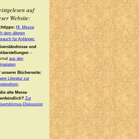
istgelesen auf
eser Website:
chtipps:
Hl. Messe
h dem älteren
rauch für Anfänger.
ßverständnisse und
ldarstellungen
–
esmal
aus den
inariaten
 unserer Bücherseite:
ere Literatur zur
urgiereform
 die alte Messe
enfeindlich?
Zur
isemitismus-Diskussion