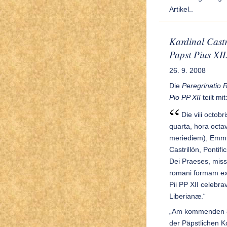
Artikel..
Kardinal Castr
Papst Pius XII
26. 9. 2008
Die
Peregrinatio 
Pio PP XII
teilt mit
Die viii octobr
quarta, hora octa
meriediem), Emmu
Castrillón, Pontif
Dei Praeses, miss
romani formam ex
Pii PP XII celebr
Liberianæ.“
„Am kommenden 8. 
der Päpstlichen K