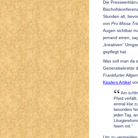
Die Presseerklär
Bischofskonferen
Stunden alt, bevo
von
Pro Missa Tri
Augen sichtbar m
jemand einen, sa
„kreativen“ Umgan
gepflegt hat.
Was soll man da e
Generalsekretär d
Frankfurter Allg
Kisslers Artikel
vom
Am schlim
Pferd verfäll
einmal klar z
besonders fei
jeden Tag, an
Liturgierefor
feiern mit.“
Um zu vermeiden, 