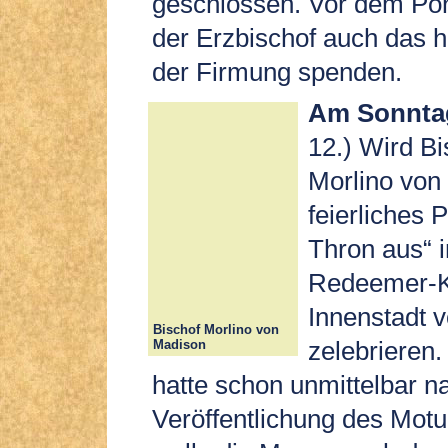
geschlossen. Vor dem Pont
der Erzbischof auch das 
der Firmung spenden.
Am Sonnta
12.) Wird Bi
Morlino von
feierliches 
Thron aus“ i
Redeemer-Ki
Innenstadt 
Bischof Morlino von
zelebrieren.
Madison
hatte schon unmittelbar n
Veröffentlichung des Motu 