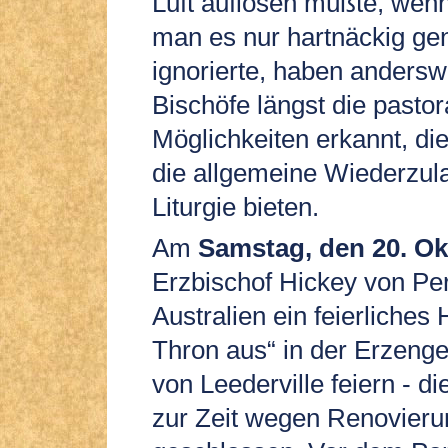
Luft auflösen müßte, wen
man es nur hartnäckig ge
ignorierte, haben anders
Bischöfe längst die pastor
Möglichkeiten erkannt, di
die allgemeine Wiederzul
Liturgie bieten.
Am
Samstag, den 20. Ok
Erzbischof Hickey von Per
Australien ein feierliche
Thron aus“ in der Erzenge
von Leederville feiern - di
zur Zeit wegen Renovieru