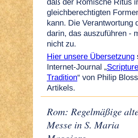
daß der Römische Ritus i
gleichberechtigten Forme
kann. Die Verantwortung d
darin, das auszuführen - 
nicht zu.
Hier unsere Übersetzung
Internet-Journal „
Scriptur
Tradition
“ von Philip Blos
Artikels.
Rom: Regelmäßige alt
Messe in S. Maria
Maggiore