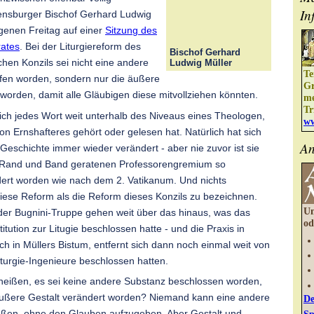
In
ensburger Bischof Gerhard Ludwig
genen Freitag auf einer
Sitzung des
rates
. Bei der Liturgiereform des
Bischof Gerhard
chen Konzils sei nicht eine andere
Ludwig Müller
Te
fen worden, sondern nur die äußere
Gr
 worden, damit alle Gläubigen diese mitvollziehen könnten.
me
Tr
lich jedes Wort weit unterhalb des Niveaus eines Theologen,
ww
 Ernshafteres gehört oder gelesen hat. Natürlich hat sich
An
r Geschichte immer wieder verändert - aber nie zuvor ist sie
 Rand und Band geratenen Professorengremium so
ert worden wie nach dem 2. Vatikanum. Und nichts
diese Reform als die Reform dieses Konzils zu bezeichnen.
Un
r Bugnini-Truppe gehen weit über das hinaus, was das
od
titution zur Litugie beschlossen hatte - und die Praxis in
ch in Müllers Bistum, entfernt sich dann noch einmal weit von
turgie-Ingenieure beschlossen hatten.
heißen, es sei keine andere Substanz beschlossen worden,
äußere Gestalt verändert worden? Niemand kann eine andere
De
Sp
eßen, ohne den Glauben aufzugeben. Aber Gestalt und