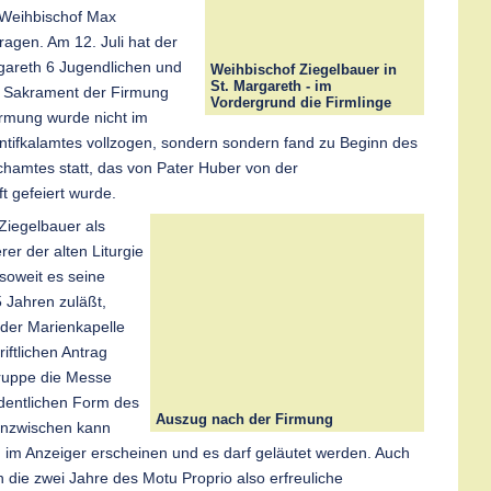
 Weihbischof Max
ragen. Am 12. Juli hat der
rgareth 6 Jugendlichen und
Weihbischof Ziegelbauer in
St. Margareth - im
 Sakrament der Firmung
Vordergrund die Firmlinge
irmung wurde nicht im
tifkalamtes vollzogen, sondern sondern fand zu Beginn des
hamtes statt, das von Pater Huber von der
t gefeiert wurde.
Ziegelbauer als
er der alten Liturgie
 soweit es seine
 Jahren zuläßt,
der Marienkapelle
iftlichen Antrag
ruppe die Messe
dentlichen Form des
Auszug nach der Firmung
 Inzwischen kann
im Anzeiger erscheinen und es darf geläutet werden. Auch
 die zwei Jahre des Motu Proprio also erfreuliche