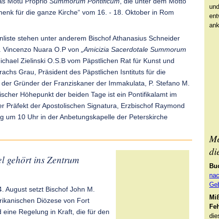
as Motu Proprio
Summorum Pontificum
, die unter dem Motto
und
enk für die ganze Kirche“ vom 16. - 18. Oktober in Rom
ent
ank
nliste stehen unter anderem Bischof Athanasius Schneider
. Vincenzo Nuara O.P von
„Amicizia Sacerdotale Summorum
Michael Zielinski O.S.B vom Päpstlichen Rat für Kunst und
rachs Grau, Präsident des Päpstlichen Isntituts für die
der Gründer der Franziskaner der Immakulata, P. Stefano M.
gischer Höhepunkt der beiden Tage ist ein Pontifikalamt im
der Präfekt der Apostolischen Signatura, Erzbischof Raymond
g um 10 Uhr in der Anbetungskapelle der Peterskirche
Me
di
l gehört ins Zentrum
Bu
nac
Geb
. August setzt Bischof John M.
Mi
rikanischen Diözese von Fort
Feh
ine Regelung in Kraft, die für den
di