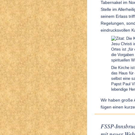
Tabernakel im Norm
Stelle im Allerheil
seinem Erlass triff
Regelungen, sonde
eindrucksvollen K
Die K
Jesu Christi 
Ortes ist „für
die Vorgaben 
spirituellen W
Die Kirche is
das Haus für 
selbst eine 
Papst Paul VI
lebendige Her
Wir haben große 
fügen einen kurz
FSSP-Innsbru
mit neuer Web