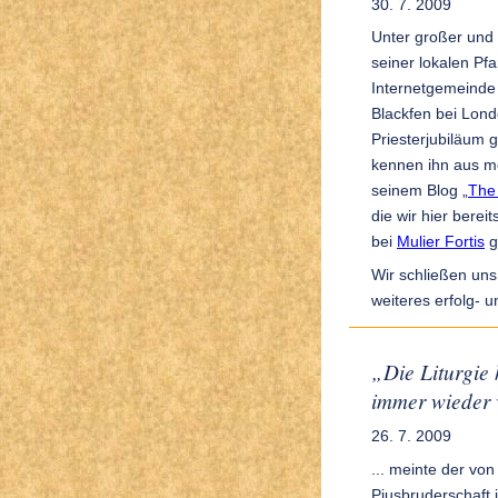
30. 7. 2009
Unter großer und t
seiner lokalen Pfa
Internetgemeinde 
Blackfen bei Lond
Priesterjubiläum 
kennen ihn aus m
seinem Blog „
The 
die wir hier berei
bei
Mulier Fortis
g
Wir schließen un
weiteres erfolg- 
„Die Liturgie 
immer wieder v
26. 7. 2009
... meinte der vo
Piusbruderschaft 