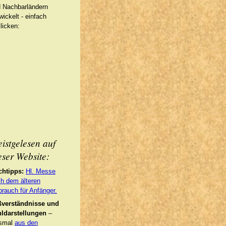
 Nachbarländern
wickelt - einfach
licken:
istgelesen auf
eser Website:
chtipps:
Hl. Messe
h dem älteren
rauch für Anfänger.
ßverständnisse und
ldarstellungen
–
esmal
aus den