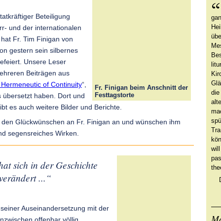
atkräftiger Beteiligung
gan
Hei
rr- und der internationalen
übe
hat Fr. Tim Finigan von
Mes
on gestern sein silbernes
Bes
gefeiert. Unsere Leser
lit
ehreren Beiträgen aus
Kir
Glä
Hermeneutic of Continuity
“,
Fr. Finigan beim Anschnitt der
die
Festtagstorte
ts übersetzt haben. Dort und
alt
ibt es auch weitere Bilder und Berichte.
mac
spü
s den Glückwünschen an Fr. Finigan an und wünschen ihm
Tra
und segensreiches Wirken.
kön
wil
pas
hat sich in der Geschichte
the
erändert ...“
n seiner Auseinandersetzung mit der
Ma
inzwischen offenbar völlig