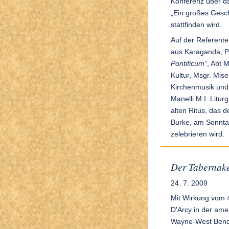
Konferenz über d
„Ein großes Gesch
stattfinden wird.
Auf der Referente
aus Karaganda, P
Pontificum“
, Abt 
Kultur, Msgr. Mise
Kirchenmusik und 
Manelli M.I. Litur
alten Ritus, das 
Burke, am Sonnta
zelebrieren wird.
Der Tabernake
24. 7. 2009
Mit Wirkung vom 4
D'Arcy in der ame
Wayne-West Bend e