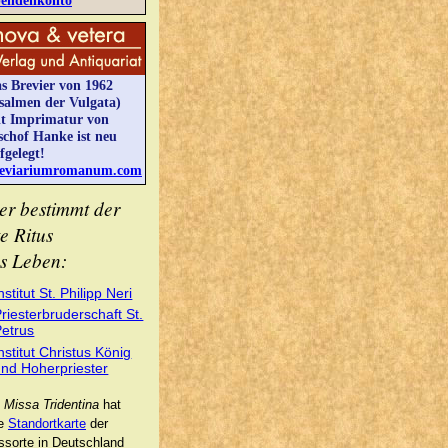
s Brevier von 1962
salmen der Vulgata)
t Imprimatur von
schof Hanke ist neu
fgelegt!
eviariumromanum.com
er bestimmt der
te Ritus
s Leben:
nstitut St. Philipp Neri
riesterbruderschaft St.
Petrus
nstitut Christus König
und Hoherpriester
 Missa Tridentina
hat
ne
Standortkarte
der
sorte in Deutschland