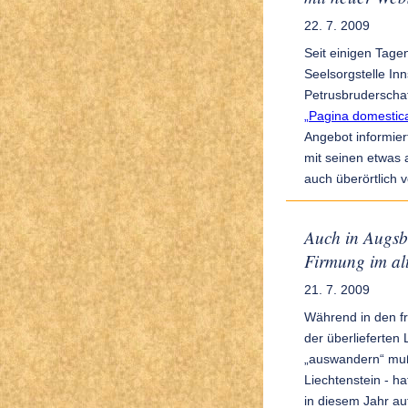
22. 7. 2009
Seit einigen Tagen
Seelsorgstelle In
Petrusbruderschaf
„Pagina domestic
Angebot informiert
mit seinen etwas 
auch überörtlich v
Auch in Augsb
Firmung im alt
21. 7. 2009
Während in den f
der überlieferten 
„auswandern“ muß
Liechtenstein - h
in diesem Jahr au