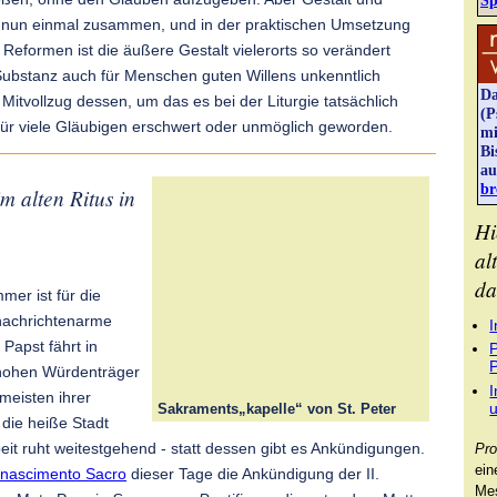
nun einmal zusammen, und in der praktischen Umsetzung
Reformen ist die äußere Gestalt vielerorts so verändert
Substanz auch für Menschen guten Willens unkenntlich
Da
Mitvollzug dessen, um das es bei der Liturgie tatsächlich
(P
 für viele Gläubigen erschwert oder unmöglich geworden.
mi
Bi
au
br
im alten Ritus in
Hi
al
da
er ist für die
 nachrichtenarme
I
 Papst fährt in
P
 hohen Würdenträger
I
meisten ihrer
Sakraments„kapelle“ von St. Peter
 die heiße Stadt
Pro
beit ruht weitestgehend - statt dessen gibt es Ankündigungen.
ei
inascimento Sacro
dieser Tage die Ankündigung der II.
Mes