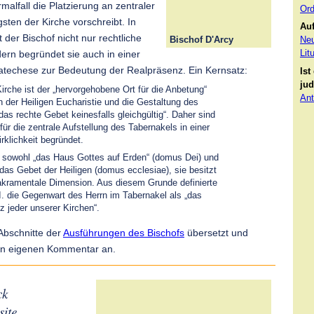
alfall die Platzierung an zentraler
Ord
igsten der Kirche vorschreibt. In
Auf
t der Bischof nicht nur rechtliche
Bischof D'Arcy
Neu
Lit
rn begründet sie auch in einer
atechese zur Bedeutung der Realpräsenz. Ein Kernsatz:
Ist
jud
irche ist der „hervorgehobene Ort für die Anbetung“
Ant
in der Heiligen Eucharistie und die Gestaltung des
 das rechte Gebet keinesfalls gleichgültig“. Daher sind
für die zentrale Aufstellung des Tabernakels in einer
irklichkeit begründet.
t sowohl „das Haus Gottes auf Erden“ (domus Dei) und
das Gebet der Heiligen (domus ecclesiae), sie besitzt
sakramentale Dimension. Aus diesem Grunde definierte
. die Gegenwart des Herrn im Tabernakel als „das
z jeder unserer Kirchen“.
Abschnitte der
Ausführungen des Bischofs
übersetzt und
en eigenen Kommentar an.
ck
site