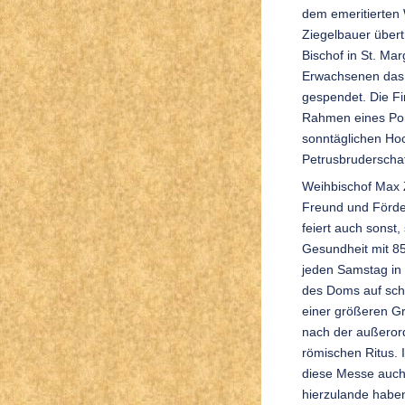
dem emeritierten
Ziegelbauer übert
Bischof in St. Ma
Erwachsenen das
gespendet. Die F
Rahmen eines Pon
sonntäglichen Hoc
Petrusbruderschaf
Weihbischof Max 
Freund und Förder
feiert auch sonst,
Gesundheit mit 85
jeden Samstag in 
des Doms auf schr
einer größeren G
nach der außeror
römischen Ritus.
diese Messe auch 
hierzulande haben