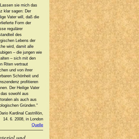
Lassen sie mich das
z klar sagen: Der
lige Vater will, daß die
rlieferte Form der
se regulärer
tandteil des
urgischen Lebens der
che wird, damit alle
ubigen – die jungen wie
 alten – sich mit den
en Riten vertraut
hen und von ihrer
rbaren Schönheit und
nszendenz profitieren
nen. Der Heilige Vater
l das sowohl aus
toralen als auch aus
ologischen Gründen."
Dario Kardinal Castrillón,
14. 6. 2008, in London
Quelle
terial und