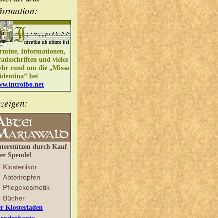
formation:
rmine, Informationen,
atisschriften und vieles
hr rund um die „Missa
identina“ bei
w.introibo.net
zeigen:
terstützen durch Kauf
er Spende!
Klosterlikör
Abteitropfen
Pflegekosmetik
Bücher
r Klosterladen
endenkonto