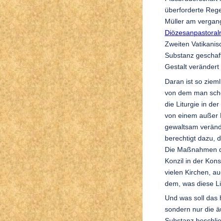
überforderte Reg
Müller am vergan
Diözesanpastoral
Zweiten Vatikanis
Substanz geschaf
Gestalt verändert
Daran ist so ziem
von dem man schon
die Liturgie in de
von einem außer
gewaltsam veränd
berechtigt dazu, 
Die Maßnahmen de
Konzil in der Kons
vielen Kirchen, au
dem, was diese Li
Und was soll das 
sondern nur die 
Substanz beschli