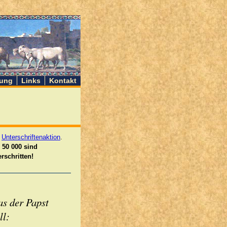
ung
Links
Kontakt
r
Unterschriftenaktion
.
 50 000 sind
rschritten!
s der Papst
ll: