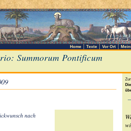
Home
Texte
Vor Ort
Mein
rio: Summorum Pontificum
009
Zu
Die
übe
ückwunsch nach
Wa
wi