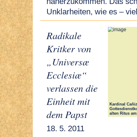
näherzukommen. Das scha
Unklarheiten, wie es – viel
Radikale
Kritker von
„Universæ
Ecclesiæ“
verlassen die
Einheit mit
Kardinal Cañiz
Gottesdienstko
dem Papst
alten Ritus am
18. 5. 2011