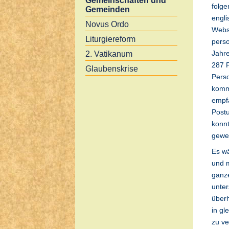
Gemeinschaften und
folge
Gemeinden
engli
Novus Ordo
Webs
Liturgiereform
perso
Jahr
2. Vatikanum
287 P
Glaubenskrise
Perso
komme
empf
Postu
konnt
gewe
Es wä
und 
ganze
unter
überh
in gl
zu ve