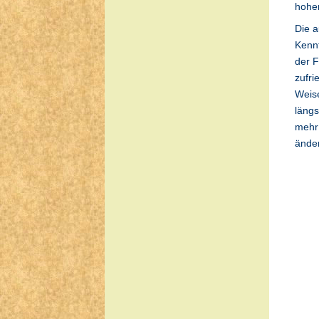
hoher
Die a
Kennt
der F
zufri
Weise
längs
mehr 
ände