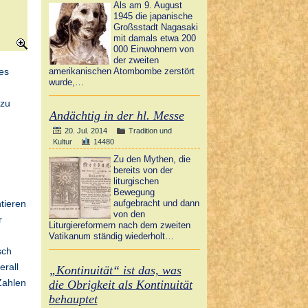
Als am 9. August
1945 die japanische
Großsstadt Nagasaki
mit damals etwa 200
000 Einwohnern von
der zweiten
es
amerikanischen Atombombe zerstört
wurde,…
azu
Andächtig in der hl. Messe
20. Jul. 2014
Tradition und
Kultur
14480
n
Zu den Mythen, die
u
bereits von der
liturgischen
Bewegung
tieren
aufgebracht und dann
von den
r
Liturgiereformern nach dem zweiten
Vatikanum ständig wiederholt…
sch
erall
„Kontinuität“ ist das, was
Zahlen
die Obrigkeit als Kontinuität
behauptet