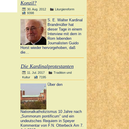
Konzil?
30. Aug. 2012
Liturgiereform
9398
S. E. Walter Kardinal
Brandmüller hat
dieser Tage in einem
Interview mit dem in
Rom lebenden
Journalisten Guido
Horst wieder hervorgehoben, daß
die…
Die Kardinalprotestanten
11. Jul. 2017
Tradition und
Kultur
7195
Über den
Nationalkatholizismus 10 Jahre nach
„Summorum pontificum" und ein
undeutsches Requiem in Speyer
Kommentar von F.N. Otterbeck Am 7.