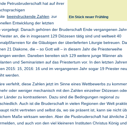
nde Petrusbruderschaft hat auf ihrer
schsprachigen
ite
beeindruckende Zahlen
zur
Ein Stück neuer Frühling
nellen Entwicklung der letzten
e vorgelegt. Danach gehören der Bruderschaft Ende vergangenen Jahr
riester an, die in insgesamt 129 Diözesen tätig sind und weltweit 40
nalpßfarreien für die Gläubigen der überlieferten Liturgie betreuen. D
n 21 Diakone, die – so Gott will – in diesem Jahr die Priesterweihe
angen werden. Daneben bereiten sich 129 weitere junge Männer als
lanten und Seminaristen auf das Priestertum vor. In den letzten Jahre
en 2015: 15, 2016: 16 und im vergangenen Jahr sogar 19 Priester ne
iht werden.
re verfehlt, diese Zahlen jetzt im Sinne eines Wettbewerbs zu kommen
mehr oder weniger mechanisch mit den Zahlen einzelner Diözesen ode
r Länder zu kontrastieren. Dazu sind die Bedingungen regional zu
schiedlich. Auch ist die Bruderschaft in vielen Regionen der Welt prakti
aupt nicht vertreten und selbst da, wo sie präsent ist, kann sie nicht üb
eichem Maße wirksam werden. Aber die Piusbruderschaft hat ähnliche 
rmelden, und auch von den viel kleineren Instituten Christus König und