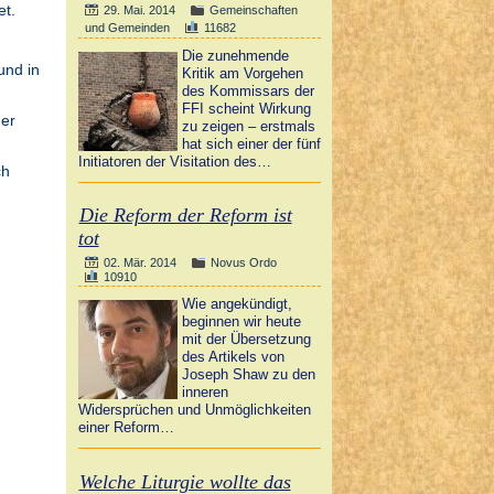
et.
29. Mai. 2014
Gemeinschaften
und Gemeinden
11682
Die zunehmende
und in
Kritik am Vorgehen
des Kommissars der
FFI scheint Wirkung
ner
zu zeigen – erstmals
hat sich einer der fünf
Initiatoren der Visitation des…
ch
Die Reform der Reform ist
tot
02. Mär. 2014
Novus Ordo
10910
Wie angekündigt,
beginnen wir heute
mit der Übersetzung
des Artikels von
Joseph Shaw zu den
inneren
Widersprüchen und Unmöglichkeiten
einer Reform…
Welche Liturgie wollte das