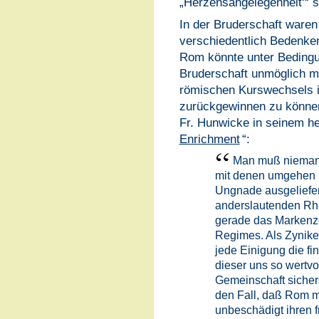
„Herzensangelegenheit‘“ s
In der Bruderschaft waren
verschiedentlich Bedenken
Rom könnte unter Bedingun
Bruderschaft unmöglich m
römischen Kurswechsels i
zurückgewinnen zu können
Fr. Hunwicke in seinem h
Enrichment
“:
Man muß niemand
mit denen umgehen k
Ungnade ausgeliefert
anderslautenden Rhet
gerade das Markenze
Regimes. Als Zyniker
jede Einigung die fi
dieser uns so wertv
Gemeinschaft sichers
den Fall, daß Rom mi
unbeschädigt ihren 