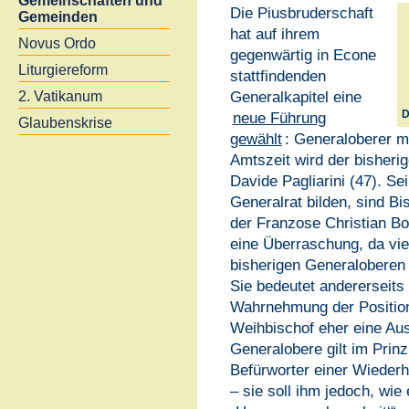
Gemeinschaften und
Die Piusbruderschaft
Gemeinden
hat auf ihrem
Novus Ordo
gegenwärtig in Econe
Liturgiereform
stattfindenden
Generalkapitel eine
2. Vatikanum
neue Führung
D
Glaubenskrise
gewählt
: Generaloberer m
Amtszeit wird der bisherig
Davide Pagliarini (47). Se
Generalrat bilden, sind Bi
der Franzose Christian Bou
eine Überraschung, da vie
bisherigen Generaloberen 
Sie bedeutet andererseits 
Wahrnehmung der Position
Weihbischof eher eine Aus
Generalobere gilt im Prinz
Befürworter einer Wiederh
– sie soll ihm jedoch, wie