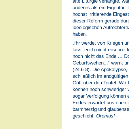
alte Liturgie verlangte, w
anderes als ein Eigentor: 
höchst irritierende Einge
dieser Reform gerade durch
ideologischen Aufrechterh
haben.
„Ihr werdet von Kriegen u
lasst euch nicht erschrec
noch nicht das Ende … Doc
Geburtswehen...“ warnt u
(24,6-8). Die Apokalypse, 
schließlich im endgültige
Gott über den Teufel. Wir 
können noch schwieriger 
sogar Verfolgung können e
Endes erwartet uns eben d
barmherzig und glaubenst
geschieht.
Oremus!