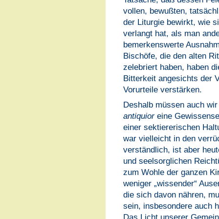
vollen, bewußten, tatsäch
der Liturgie bewirkt, wie 
verlangt hat, als man ande
bemerkenswerte Ausnahmen
Bischöfe, die den alten R
zelebriert haben, haben d
Bitterkeit angesichts der V
Vorurteile verstärken.
Deshalb müssen auch wir 
antiquior
eine Gewissense
einer sektiererischen Hal
war vielleicht in den verr
verständlich, ist aber heut
und seelsorglichen Reich
zum Wohle der ganzen Kirc
weniger „wissender“ Auser
die sich davon nähren, m
sein, insbesondere auch hi
Das Licht unserer Gemein