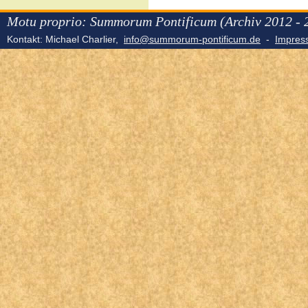
Motu proprio: Summorum Pontificum (Archiv 2012 - 
Kontakt: Michael Charlier,
info@summorum-pontificum.de
-
Impre