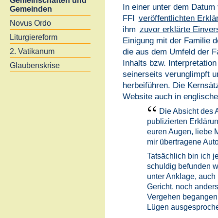
Gemeinschaften und
In einer unter dem Datum 
Gemeinden
FFI
veröffentlichten Erklä
Novus Ordo
ihm
zuvor erklärte Einver
Liturgiereform
Einigung mit der Familie 
die aus dem Umfeld der Fa
2. Vatikanum
Inhalts bzw. Interpretation
Glaubenskrise
seinerseits verunglimpft un
herbeiführen. Die Kernsätz
Website auch in englischer
Die Absicht des A
publizierten Erklärun
euren Augen, liebe M
mir übertragene Auto
Tatsächlich bin ich 
schuldig befunden w
unter Anklage, auch 
Gericht, noch anders
Vergehen begangen
Lügen ausgesproche