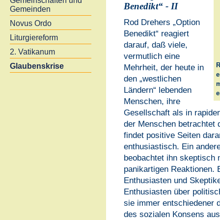
Gemeinschaften und
Benedikt“ - II
Gemeinden
Rod Drehers „Option
Novus Ordo
Benedikt“ reagiert
Liturgiereform
darauf, daß viele,
2. Vatikanum
vermutlich eine
Glaubenskrise
R
Mehrheit, der heute in
e
den „westlichen
m
Ländern“ lebenden
e
Menschen, ihre
Gesellschaft als in rapide
der Menschen betrachtet 
findet positive Seiten da
enthusiastisch. Ein andere
beobachtet ihn skeptisch 
panikartigen Reaktionen.
Enthusiasten und Skeptike
Enthusiasten über politis
sie immer entschiedener 
des sozialen Konsens aus