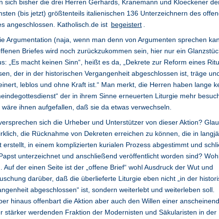
 sich bisher die drei Herren Gerhards, Kranemann und Kloeckener de
sten (bis jetzt) größtenteils italienischen 136 Unterzeichnern des offe
es angeschlossen. Katholisch.de ist
begeistert
.
die Argumentation (naja, wenn man denn von Argumenten sprechen ka
ffenen Briefes wird noch zurückzukommen sein, hier nur ein Glanzstüc
s: „Es macht keinen Sinn“, heißt es da, „Dekrete zur Reform eines Rit
sen, der in der historischen Vergangenheit abgeschlossen ist, träge un
einert, leblos und ohne Kraft ist.“ Man merkt, die Herren haben lange k
indegottesdienst“ der in ihrem Sinne erneuerten Liturgie mehr besuch
 wäre ihnen aufgefallen, daß sie da etwas verwechseln.
ersprechen sich die Urheber und Unterstützer von dieser Aktion? Gla
irklich, die Rücknahme von Dekreten erreichen zu können, die in langjä
t erstellt, in einem komplizierten kurialen Prozess abgestimmt und schli
apst unterzeichnet und anschließend veröffentlicht worden sind? Woh
 Auf der einen Seite ist der „offene Brief“ wohl Ausdruck der Wut und
uschung darüber, daß die überlieferte Liturgie eben nicht „in der histor
ngenheit abgeschlossen“ ist, sondern weiterlebt und weiterleben soll.
er hinaus offenbart die Aktion aber auch den Willen einer anscheinen
 stärker werdenden Fraktion der Modernisten und Säkularisten in der