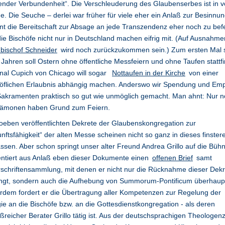
ender Verbundenheit“. Die Verschleuderung des Glaubenserbes ist in v
. Die Seuche – derlei war früher für viele eher ein Anlaß zur Besinnun
nt die Bereitschaft zur Absage an jede Transzendenz eher noch zu bef
ie Bischöfe nicht nur in Deutschland machen eifrig mit. (Auf Ausnahme
bischof Schneider
wird noch zurückzukommen sein.) Zum ersten Mal s
Jahren soll Ostern ohne öffentliche Messfeiern und ohne Taufen stattf
nal Cupich von Chicago will sogar
Nottaufen in der Kirche
von einer
höflichen Erlaubnis abhängig machen. Anderswo wir Spendung und Em
akramenten praktisch so gut wie unmöglich gemacht. Man ahnt: Nur 
Dämonen haben Grund zum Feiern.
oeben veröffentlichten Dekrete der Glaubenskongregation zur
nftsfähigkeit“ der alten Messe scheinen nicht so ganz in dieses finstere
ssen. Aber schon springt unser alter Freund Andrea Grillo auf die Büh
entiert aus Anlaß eben dieser Dokumente einen
offenen Brief
samt
schriftensammlung, mit denen er nicht nur die Rücknahme dieser Dekr
angt, sondern auch die Aufhebung von Summorum-Pontificum überhaup
dem fordert er die Übertragung aller Kompetenzen zur Regelung der
gie an die Bischöfe bzw. an die Gottesdienstkongregation - als deren
ußreicher Berater Grillo tätig ist. Aus der deutschsprachigen Theologenz