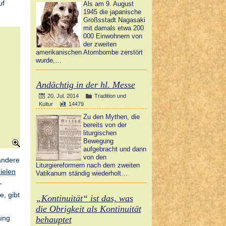
Als am 9. August
1945 die japanische
Großsstadt Nagasaki
mit damals etwa 200
000 Einwohnern von
der zweiten
amerikanischen Atombombe zerstört
wurde,…
Andächtig in der hl. Messe
20. Jul. 2014
Tradition und
Kultur
14479
Zu den Mythen, die
bereits von der
liturgischen
Bewegung
aufgebracht und dann
von den
andere
Liturgiereformern nach dem zweiten
ielen
Vatikanum ständig wiederholt…
-
, gibt
„Kontinuität“ ist das, was
die Obrigkeit als Kontinuität
rung
behauptet