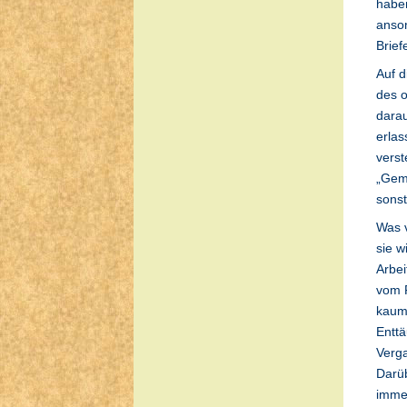
haben
anson
Brief
Auf 
des o
darau
erlas
verst
„Geme
sonst
Was v
sie w
Arbei
vom P
kaum.
Enttä
Verga
Darüb
immer