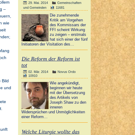
ollem
29. Mai. 2014
Gemeinschaften
und Gemeinden
11681
g –
Die zunehmende
euern,
Kritik am Vorgehen
n wie
des Kommissars der
FFI scheint Wirkung
eit
zu zeigen – erstmals
inden;
hat sich einer der fünf
Initiatoren der Visitation des…
pfang
noch
Die Reform der Reform ist
tot
02. Mär. 2014
Novus Ordo
10910
 Bild
Wie angekündigt,
ne und
beginnen wir heute
mit der Übersetzung
des Artikels von
ete
Joseph Shaw zu den
inneren
t.
Widersprüchen und Unmöglichkeiten
einer Reform…
unft
Welche Liturgie wollte das