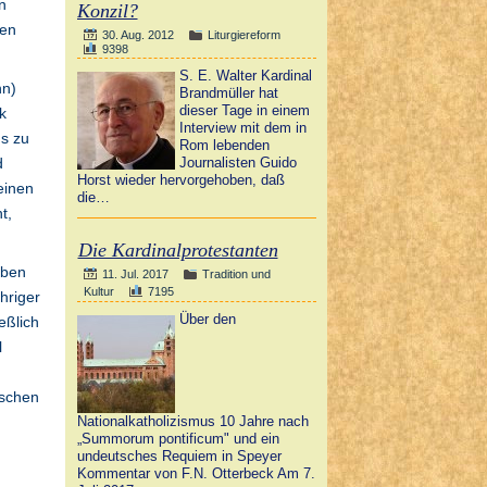
n
Konzil?
nen
30. Aug. 2012
Liturgiereform
9398
S. E. Walter Kardinal
nn)
Brandmüller hat
dieser Tage in einem
k
Interview mit dem in
us zu
Rom lebenden
Journalisten Guido
d
Horst wieder hervorgehoben, daß
einen
die…
t,
Die Kardinalprotestanten
uben
11. Jul. 2017
Tradition und
Kultur
7195
hriger
Über den
eßlich
l
ischen
Nationalkatholizismus 10 Jahre nach
„Summorum pontificum" und ein
d
undeutsches Requiem in Speyer
Kommentar von F.N. Otterbeck Am 7.