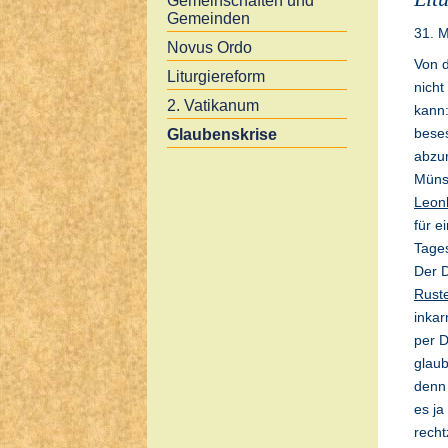
Gemeinschaften und
Gemeinden
31. 
Novus Ordo
Von 
Liturgiereform
nicht
2. Vatikanum
kann:
beses
Glaubenskrise
abzu
Münst
Leon
für e
Tages
Der 
Rust
inkar
per D
glau
denn 
es ja
recht