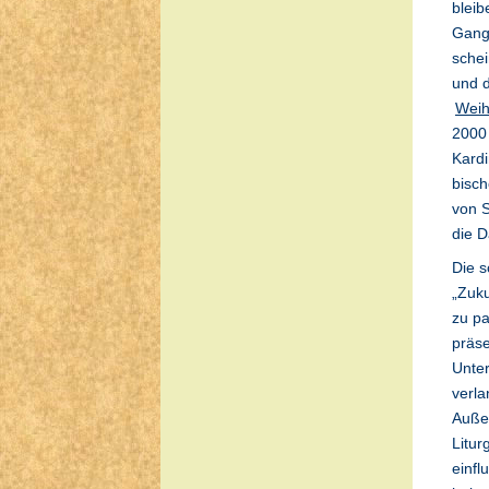
bleib
Gange
schei
und d
Weih
2000 
Kardi
bisc
von S
die 
Die s
„Zuku
zu pa
präs
Unter
verl
Außer
Litur
einfl