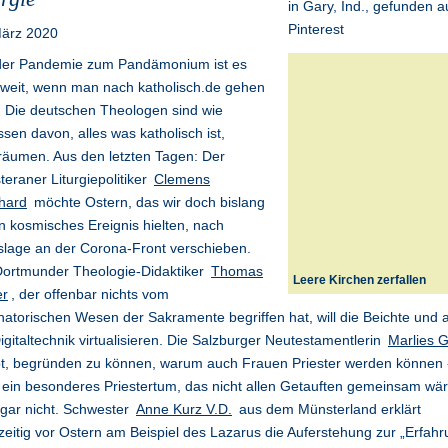
März 2020
der Pandemie zum Pandämonium ist es
 weit, wenn man nach katholisch.de gehen
 Die deutschen Theologen sind wie
sen davon, alles was katholisch ist,
räumen. Aus den letzten Tagen: Der
eraner Liturgiepolitiker
Clemens
hard
möchte Ostern, das wir doch bislang
in kosmisches Ereignis hielten, nach
lage an der Corona-Front verschieben.
Dortmunder Theologie-Didaktiker
Thomas
Leere Kirchen zerfallen
er
, der offenbar nichts vom
natorischen Wesen der Sakramente begriffen hat, will die Beichte und 
igitaltechnik virtualisieren. Die Salzburger Neutestamentlerin
Marlies G
bt, begründen zu können, warum auch Frauen Priester werden können 
ein besonderes Priestertum, das nicht allen Getauften gemeinsam wäre
 gar nicht. Schwester
Anne Kurz V.D.
aus dem Münsterland erklärt
zeitig vor Ostern am Beispiel des Lazarus die Auferstehung zur „Erfah