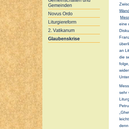
Gemeinschaften und
Zwis
Gemeinden
Wand
Novus Ordo
Mess
Liturgiereform
eine 
2. Vatikanum
Disku
Franz
Glaubenskrise
überl
an Li
die s
folge
wide
Unter
Messa
sehr 
Litur
Petru
„Ghet
leich
denn