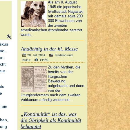
Als am 9. August
1945 die japanische
Großsstadt Nagasaki
mit damals etwa 200
000 Einwohnern von
der zweiten
amerikanischen Atombombe zerstört
wurde,…
iskus
Andächtig in der hl. Messe
dme,
20. Jul. 2014
Tradition und
en
Kultur
14480
cht
Zu den Mythen, die
zur
bereits von der
liturgischen
Bewegung
aufgebracht und dann
ats
von den
te
Liturgiereformern nach dem zweiten
Vatikanum ständig wiederholt…
 ein
„Kontinuität“ ist das, was
die Obrigkeit als Kontinuität
chen,
behauptet
zung