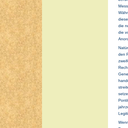
Messa
Währe
diese
die n
die v
Anor
Natür
den P
zweif
Rech
Gener
hande
strei
setz
Ponti
jahrz
Legit
Wenn 