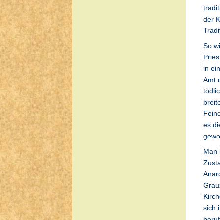
tradi
der K
Tradi
So wi
Pries
in ei
Amt 
tödli
breit
Feind
es di
gewol
Man 
Zust
Anarc
Grauz
Kirch
sich 
beruf