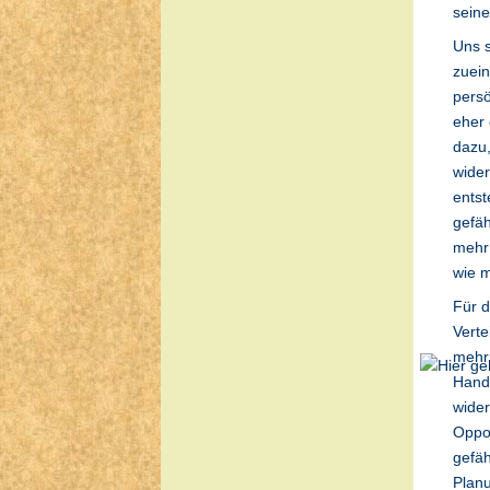
seine
Uns s
zuein
persö
eher 
dazu,
wider
entst
gefäh
mehr 
wie 
Für d
Verte
mehr 
Hande
wider
Oppor
gefäh
Planu