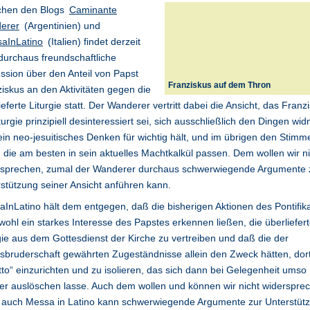
chen den Blogs
Caminante
erer
(Argentinien) und
aInLatino
(Italien) findet derzeit
durchaus freundschaftliche
ssion über den Anteil von Papst
Franziskus auf dem Thron
iskus an den Aktivitäten gegen die
ieferte Liturgie statt. Der Wanderer vertritt dabei die Ansicht, das Franz
turgie prinzipiell desinteressiert sei, sich ausschließlich den Dingen wi
ein neo-jesuitisches Denken für wichtig hält, und im übrigen den Stimm
, die am besten in sein aktuelles Machtkalkül passen. Dem wollen wir ni
rsprechen, zumal der Wanderer durchaus schwerwiegende Argumente 
stützung seiner Ansicht anführen kann.
InLatino hält dem entgegen, daß die bisherigen Aktionen des Pontifik
wohl ein starkes Interesse des Papstes erkennen ließen, die überliefer
gie aus dem Gottesdienst der Kirche zu vertreiben und daß die der
sbruderschaft gewährten Zugeständnisse allein den Zweck hätten, dort
to“ einzurichten und zu isolieren, das sich dann bei Gelegenheit umso
ter auslöschen lasse. Auch dem wollen und können wir nicht widerspre
 auch Messa in Latino kann schwerwiegende Argumente zur Unterstüt