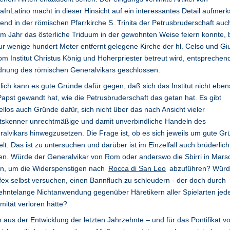
InLatino macht in dieser Hinsicht auf ein interessantes Detail aufmer
nd in der römischen Pfarrkirche S. Trinita der Petrusbruderschaft auch
m Jahr das österliche Triduum in der gewohnten Weise feiern konnte, b
ur wenige hundert Meter entfernt gelegene Kirche der hl. Celso und Giu
om Institut Christus König und Hoherpriester betreut wird, entsprechen
dnung des römischen Generalvikars geschlossen.
lich kann es gute Gründe dafür gegen, daß sich das Institut nicht ebe
apst gewandt hat, wie die Petrusbruderschaft das getan hat. Es gibt
ellos auch Gründe dafür, sich nicht über das nach Ansicht vieler
tskenner unrechtmäßige und damit unverbindliche Handeln des
alvikars hinwegzusetzen. Die Frage ist, ob es sich jeweils um gute G
lt. Das ist zu untersuchen und darüber ist im Einzelfall auch brüderlich
ten. Würde der Generalvikar von Rom oder anderswo die Sbirri in Mars
en, um die Widerspenstigen nach
Rocca di San Leo
abzuführen? Würd
fex selbst versuchen, einen Bannfluch zu schleudern - der doch durch
ehntelange Nichtanwendung gegenüber Häretikern aller Spielarten jed
imität verloren hätte?
aus der Entwicklung der letzten Jahrzehnte – und für das Pontifikat v