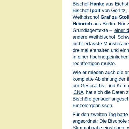
Bischof
Hanke
aus Eichst
Bischof
Ipolt
von Görlitz,
Weihbischof
Graf zu Stol
Heinrich
aus Berlin. Nur 
Grundlagentexte –
einer 
andere Weihbischof
Schw
nicht erfasste Münsteran
dreimal enthalten und ein
in einer hochnotpeinliche
rechtfertigen mußte.
Wie er mieden auch die an
komplette Ablehnung der 
um Gesprächs- und Kompro
CNA
hat sich die Daten 
Bischöfe genauer angesch
Einzelergebnissen.
Für den zweiten Tag hatt
angeordnet: Die Bischöfe so
Stimmabgabe einstehen, w