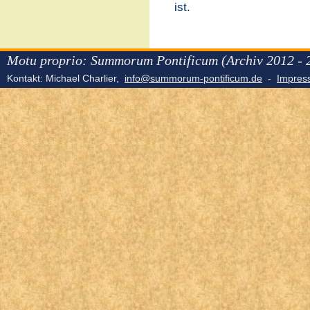
ist.
Motu proprio: Summorum Pontificum (Archiv 2012 - 
Kontakt: Michael Charlier,
info@summorum-pontificum.de
-
Impre