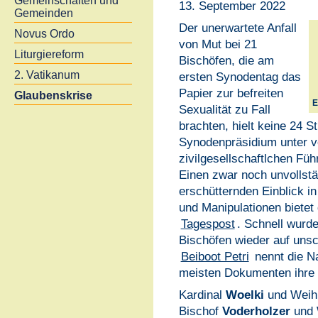
Gemeinschaften und
13. September 2022
Gemeinden
Der unerwartete Anfall
Novus Ordo
von Mut bei 21
Liturgiereform
Bischöfen, die am
2. Vatikanum
ersten Synodentag das
Papier zur befreiten
Glaubenskrise
E
Sexualität zu Fall
brachten, hielt keine 24 
Synodenpräsidium unter ve
zivilgesellschaftlchen Füh
Einen zwar noch unvollst
erschütternden Einblick i
und Manipulationen bietet
Tagespost
. Schnell wurde
Bischöfen wieder auf unsc
Beiboot Petri
nennt die N
meisten Dokumenten ihre
Kardinal
Woelki
und Weih
Bischof
Voderholzer
und 