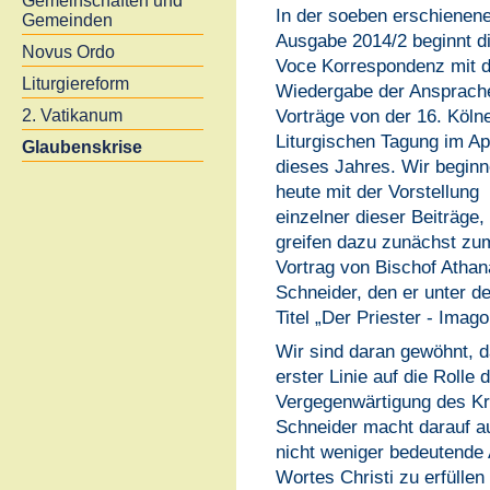
Gemeinschaften und
In der soeben erschienen
Gemeinden
Ausgabe 2014/2 beginnt d
Novus Ordo
Voce Korrespondenz mit d
Liturgiereform
Wiedergabe der Ansprach
Vorträge von der 16. Köln
2. Vatikanum
Liturgischen Tagung im Apr
Glaubenskrise
dieses Jahres. Wir begin
heute mit der Vorstellung
einzelner dieser Beiträge,
greifen dazu zunächst zu
Vortrag von Bischof Athan
Schneider, den er unter d
Titel „Der Priester - Imag
Wir sind daran gewöhnt, d
erster Linie auf die Rolle
Vergegenwärtigung des Kr
Schneider macht darauf a
nicht weniger bedeutende 
Wortes Christi zu erfüllen