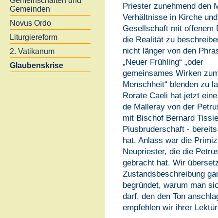
Gemeinschaften und
Priester zunehmend den M
Gemeinden
Verhältnisse in Kirche und
Novus Ordo
Gesellschaft mit offenem 
Liturgiereform
die Realität zu beschreibe
nicht länger von den Phra
2. Vatikanum
„Neuer Frühling“ „oder
Glaubenskrise
gemeinsames Wirken zum
Menschheit“ blenden zu l
Rorate Caeli hat jetzt eine
de Malleray von der Petru
mit Bischof Bernard Tissie
Piusbruderschaft - berei
hat. Anlass war die Primiz 
Neupriester, die die Petr
gebracht hat. Wir übersetz
Zustandsbeschreibung gan
begründet, warum man sic
darf, den den Ton anschl
empfehlen wir ihrer Lektür