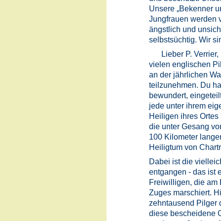
Unsere „Bekenner un
Jungfrauen werden v
ängstlich und unsich
selbstsüchtig. Wir si
Lieber P. Verrier
vielen englischen P
an der jährlichen Wal
teilzunehmen. Du ha
bewundert, eingeteil
jede unter ihrem eig
Heiligen ihres Orte
die unter Gesang v
100 Kilometer langen
Heiligtum von Chart
Dabei ist die viellei
entgangen - das ist 
Freiwilligen, die am
Zuges marschiert. H
zehntausend Pilger 
diese bescheidene G