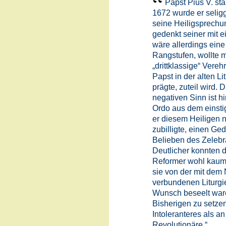
Papst Pius V. st
1672 wurde er selig
seine Heiligsprechu
gedenkt seiner mit e
wäre allerdings eine
Rangstufen, wollte m
„drittklassige“ Vere
Papst in der alten Li
prägte, zuteil wird. 
negativen Sinn ist 
Ordo aus dem einsti
er diesem Heiligen n
zubilligte, einen G
Belieben des Zelebra
Deutlicher konnten d
Reformer wohl kaum
sie von der mit dem
verbundenen Liturgie
Wunsch beseelt ware
Bisherigen zu setzen
Intoleranteres als 
Revolutionäre.“