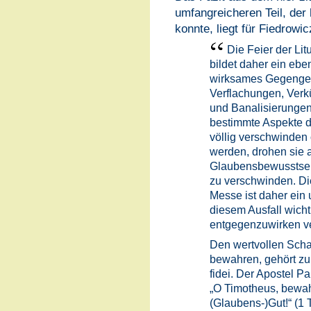
umfangreicheren Teil, der 
konnte, liegt für Fiedrowi
Die Feier der Litu
bildet daher ein eb
wirksames Gegengew
Verflachungen, Ver
und Banalisierunge
bestimmte Aspekte d
völlig verschwinden
werden, drohen sie 
Glaubensbewusstsein
zu verschwinden. Die
Messe ist daher ein 
diesem Ausfall wich
entgegenzuwirken v
Den wertvollen Schat
bewahren, gehört z
fidei. Der Apostel P
„O Timotheus, bewah
(Glaubens-)Gut!“ (1 T