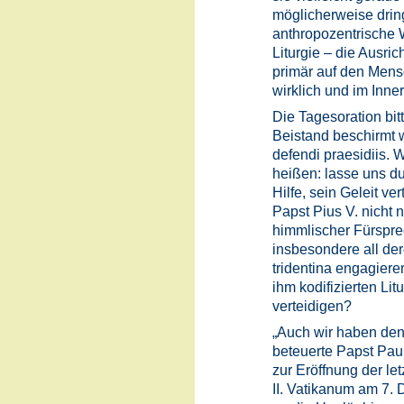
möglicherweise dring
anthropozentrische 
Liturgie – die Ausri
primär auf den Mensc
wirklich und im Inne
Die Tagesoration bitt
Beistand beschirmt w
defendi praesidiis. 
heißen: lasse uns du
Hilfe, sein Geleit ver
Papst Pius V. nicht 
himmlischer Fürsprec
insbesondere all der
tridentina engagiere
ihm kodifizierten Lit
verteidigen?
„Auch wir haben den
beteuerte Papst Paul
zur Eröffnung der let
II. Vatikanum am 7. 