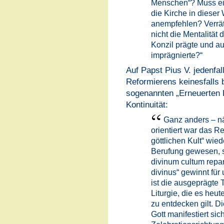
Menschen“? Muss ei
die Kirche in dieser
anempfehlen? Verrät
nicht die Mentalität 
Konzil prägte und au
imprägnierte?“
Auf Papst Pius V. jedenfal
Reformierens keinesfalls b
sogenannten „Erneuerten L
Kontinuität:
Ganz anders – nä
orientiert war das R
göttlichen Kult“ wied
Berufung gewesen, s
divinum cultum repara
divinus“ gewinnt für
ist die ausgeprägte 
Liturgie, die es he
zu entdecken gilt. D
Gott manifestiert sich