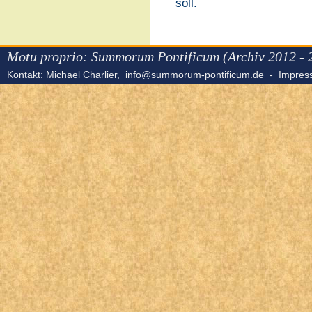
soll.
Motu proprio: Summorum Pontificum (Archiv 2012 - 
Kontakt: Michael Charlier,
info@summorum-pontificum.de
-
Impre