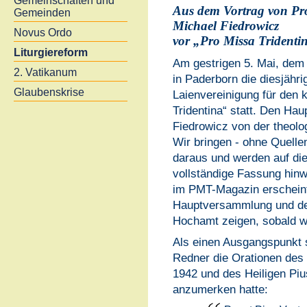
Gemeinschaften und
Aus dem Vortrag von Pro
Gemeinden
Michael Fiedrowicz
Novus Ordo
vor „Pro Missa Tridenti
Liturgiereform
Am gestrigen 5. Mai, dem 
2. Vatikanum
in Paderborn die diesjäh
Glaubenskrise
Laienvereinigung für den 
Tridentina“ statt. Den Haup
Fiedrowicz von der theolog
Wir bringen - ohne Quell
daraus und werden auf di
vollständige Fassung hinw
im PMT-Magazin erscheint
Hauptversammlung und de
Hochamt zeigen, sobald wi
Als einen Ausgangspunkt 
Redner die Orationen des 
1942 und des Heiligen Pius
anzumerken hatte: