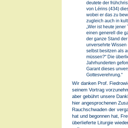
deutete der frühchri
von Lérins (434) di
wobei er das zu be
zugleich auch in kul
„Wer ist heute jener
einen generell die g
der ganze Stand der
unversehrte Wissen 
selbst besitzen als 
müssen?“ Die überlie
Jahrhunderten gefo
Garant dieses unver
Gottesverehrung.“
Wir danken Prof. Fiedrowi
seinem Vortrag vorzunehme
aber gebührt unsere Dankb
hier angesprochenen Zus
Rauchschwaden der verga
hat und begonnen hat, Fre
überlieferte Liturgie wie