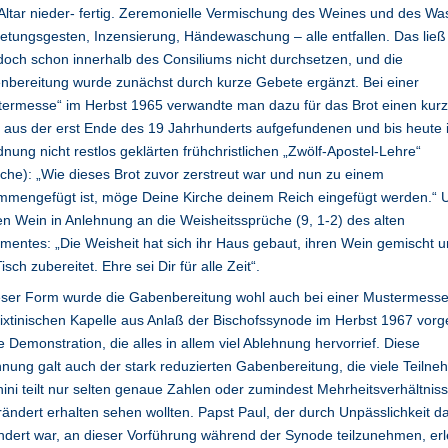
ltar nieder- fertig. Zeremonielle Vermischung des Weines und des Wa
etungsgesten, Inzensierung, Händewaschung – alle entfallen. Das ließ
doch schon innerhalb des Consiliums nicht durchsetzen, und die
bereitung wurde zunächst durch kurze Gebete ergänzt. Bei einer
termesse“ im Herbst 1965 verwandte man dazu für das Brot einen kur
 aus der erst Ende des 19 Jahrhunderts aufgefundenen und bis heute 
nung nicht restlos geklärten frühchristlichen „Zwölf-Apostel-Lehre“
che): „Wie dieses Brot zuvor zerstreut war und nun zu einem
mmengefügt ist, möge Deine Kirche deinem Reich eingefügt werden.“ 
en Wein in Anlehnung an die Weisheitssprüche (9, 1-2) des alten
mentes: „Die Weisheit hat sich ihr Haus gebaut, ihren Wein gemischt 
isch zubereitet. Ehre sei Dir für alle Zeit“.
eser Form wurde die Gabenbereitung wohl auch bei einer Mustermesse
ixtinischen Kapelle aus Anlaß der Bischofssynode im Herbst 1967 vorge
e Demonstration, die alles in allem viel Ablehnung hervorrief. Diese
nung galt auch der stark reduzierten Gabenbereitung, die viele Teilne
ini teilt nur selten genaue Zahlen oder zumindest Mehrheitsverhältniss
ändert erhalten sehen wollten. Papst Paul, der durch Unpässlichkeit d
ndert war, an dieser Vorführung während der Synode teilzunehmen, erl