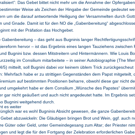
ralisiert“: Das Gebet bittet nicht mehr um die Annahme der Opfergaben
nbestimmter Weise als Zeichen der Hingabe der Gemeinde gedeutet we
rn um die darauf antwortende Heiligung der Versammelten durch Got
n und Gnade. Damit ist für den NO die „Gabenbereitung“ abgeschloss
ginnt mit der Präfation das Hochgebet.
 Gabenbereitung – das geht aus Bugninis langer Rechtfertigungsschrif
giereform hervor – ist das Ergebnis eines langen Tauziehens zwischen 
und Bugnini bzw. dessen Mitstreitern und Hintermännern. Wie Louis Bo
urzzeitig im Consilium mitarbeitete – in seiner Autobiographie (The Me
4/5) mitteilt, soll Bugnini dabei vor keinem üblem Trick zurückgescheut
: Mehrfach habe er zu strittigen Gegenständen dem Papst mitgeteilt,
remium auf bestimmten Positionen beharre, obwohl diese gar nicht der
und umgekehrt habe er dem Consilium „Wünsche des Papstes“ übermitt
er gar nicht geäußert und auch nicht angedeutet hatte. Im Ergebnis set
so Bugnini weitgehend durch.
ünglich war es wohl Bugninis Absicht gewesen, die ganze Gabenberei
Gebet abzuwickeln: Die Gläubigen bringen Brot und Wein, ggf. auch n
re Güter oder Geld, unter Gemeindegesang zum Altar; der Priester nim
gen und legt die für den Fortgang der Zelebration erforderlichen Gabe