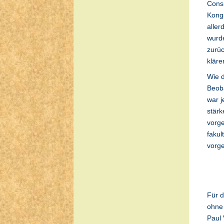
Consi
Kongr
aller
wurde
zurüc
klär
Wie d
Beob
war j
stärk
vorge
fakul
vorge
Für 
ohne 
Paul 