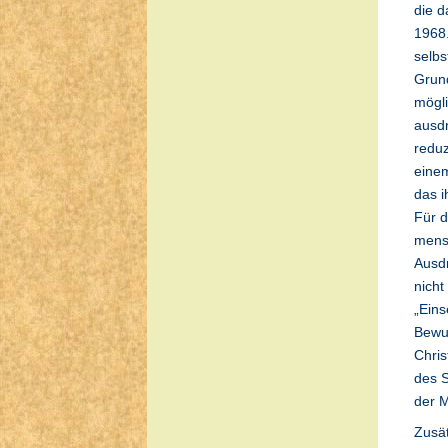
die d
1968.
selbs
Grun
mögli
ausdr
reduz
einem
das i
Für d
mensc
Ausd
nicht
„Eins
Bewuß
Chris
des S
der M
Zusät