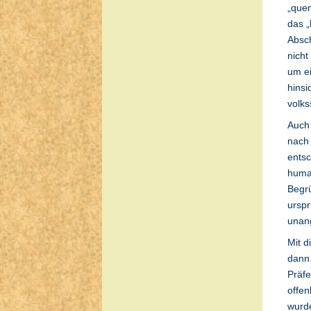
„quem
das „
Absc
nicht
um e
hinsi
volks
Auch 
nach 
entsc
human
Begrü
urspr
unang
Mit 
dann 
Präfe
offe
wurd