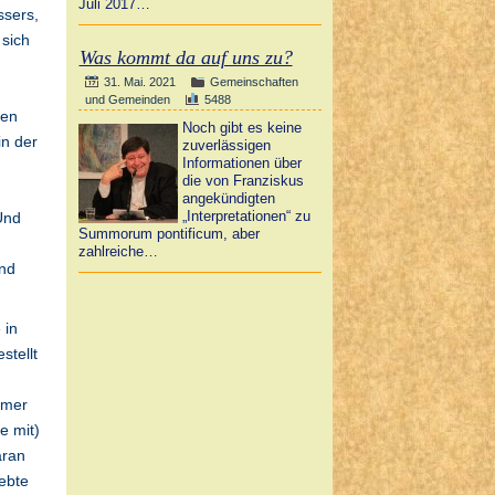
Juli 2017…
ssers,
 sich
Was kommt da auf uns zu?
31. Mai. 2021
Gemeinschaften
und Gemeinden
5488
zen
Noch gibt es keine
in der
zuverlässigen
Informationen über
die von Franziskus
angekündigten
„Interpretationen“ zu
Und
Summorum pontificum, aber
zahlreiche…
und
 in
stellt
hmer
e mit)
aran
ebte