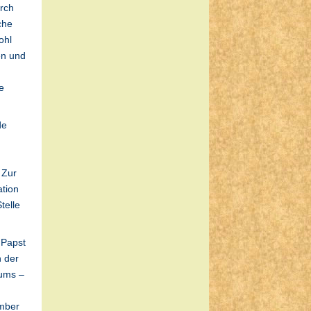
urch
che
ohl
en und
e
de
 Zur
tion
telle
 Papst
n der
iums –
n
mber