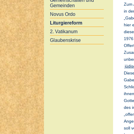
Gemeinschaften und
Zum A
Gemeinden
in de
Novus Ordo
„Gabe
Liturgiereform
hier 
2. Vatikanum
diese
1976 
Glaubenskrise
Offer
Zusa
unber
jüdi
Diese
Gaben
Schli
ihnen
Gotte
des 
„offe
Anges
soll 