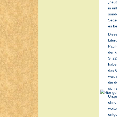
„neut
in u
sonde
Sege
es be
Diese
Litur
Paul 
der k
S. 22
haben
das G
war, 
die d
sich 
Urspr
ohne 
weite
entge