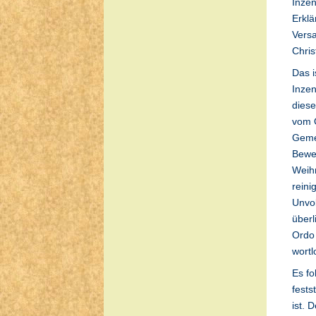
Inzen
Erklä
Versa
Chris
Das i
Inzen
dies
vom O
Gemei
Bewe
Weih
reini
Unvol
überl
Ordo 
wortl
Es fo
fests
ist. 