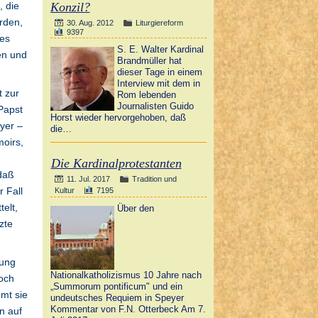
Konzil?
, die
rden,
30. Aug. 2012
Liturgiereform
9397
tes
S. E. Walter Kardinal
en und
Brandmüller hat
dieser Tage in einem
Interview mit dem in
t zur
Rom lebenden
Journalisten Guido
Papst
Horst wieder hervorgehoben, daß
yer –
die…
moirs,
Die Kardinalprotestanten
 daß
11. Jul. 2017
Tradition und
 Fall
Kultur
7195
elt,
Über den
zte
tung
Nationalkatholizismus 10 Jahre nach
och
„Summorum pontificum" und ein
mt sie
undeutsches Requiem in Speyer
Kommentar von F.N. Otterbeck Am 7.
n auf