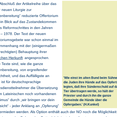
bschluß der Artikelreihe über das
r neuen Liturgie zur
nbereitung“ reduzierte Offertorium
ein Blick auf das Zustandekommen
s Reformschrittes in den Jahren
– 1978. Der Text der neuen
toriumsgebete war schon einmal im
mmenhang mit der (einigermaßen
echtigten) Behauptung ihrer
schen Herkunft
angesprochen.
 Texte sind, wie die ganze
bereitung, von ergreifender
chtheit, und das Auffälligste an
'Wie einst im alten Bund beim Sühn
 ist für deutschsprachige
die Juden ihre Hände auf das Opfert
legten, daß ihre Sündenschuld auf d
sdienstteilnehmer die Übersetzung
Tier übertragen werde, so hält der
im Lateinischen noch vorhandenen
Priester und durch ihn die ganze
rimus“ durch „wir bringen vor dein
Gemeinde die Hände über die
Opfergaben.' (H.Kunkel)
icht“ - jeder Anklang an „Opferung“
vermieden werden. Als Option enthält auch der NO noch die Möglichkeit