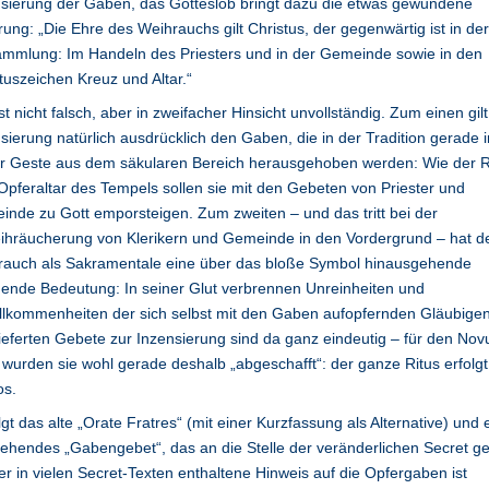
sierung der Gaben, das Gotteslob bringt dazu die etwas gewundene
rung: „Die Ehre des Weihrauchs gilt Christus, der gegenwärtig ist in der
mmlung: Im Handeln des Priesters und in der Gemeinde sowie in den
tuszeichen Kreuz und Altar.“
st nicht falsch, aber in zweifacher Hinsicht unvollständig. Zum einen gilt
sierung natürlich ausdrücklich den Gaben, die in der Tradition gerade i
er Geste aus dem säkularen Bereich herausgehoben werden: Wie der 
pferaltar des Tempels sollen sie mit den Gebeten von Priester und
nde zu Gott emporsteigen. Zum zweiten – und das tritt bei der
ihräucherung von Klerikern und Gemeinde in den Vordergrund – hat d
rauch als Sakramentale eine über das bloße Symbol hinausgehende
gende Bedeutung: In seiner Glut verbrennen Unreinheiten und
lkommenheiten der sich selbst mit den Gaben aufopfernden Gläubigen
ieferten Gebete zur Inzensierung sind da ganz eindeutig – für den Nov
wurden sie wohl gerade deshalb „abgeschafft“: der ganze Ritus erfolgt
os.
lgt das alte „Orate Fratres“ (mit einer Kurzfassung als Alternative) und 
tehendes „Gabengebet“, das an die Stelle der veränderlichen Secret ge
Der in vielen Secret-Texten enthaltene Hinweis auf die Opfergaben ist