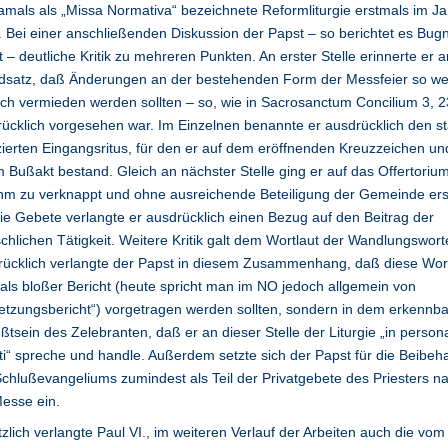
amals als „Missa Normativa“ bezeichnete Reformliturgie erstmals im J
 Bei einer anschließenden Diskussion der Papst – so berichtet es Bugn
t – deutliche Kritik zu mehreren Punkten. An erster Stelle erinnerte er 
dsatz, daß Änderungen an der bestehenden Form der Messfeier so wei
ch vermieden werden sollten – so, wie in Sacrosanctum Concilium 3, 2
ücklich vorgesehen war. Im Einzelnen benannte er ausdrücklich den st
ierten Eingangsritus, für den er auf dem eröffnenden Kreuzzeichen un
 Bußakt bestand. Gleich an nächster Stelle ging er auf das Offertorium
hm zu verknappt und ohne ausreichende Beteiligung der Gemeinde ers
ie Gebete verlangte er ausdrücklich einen Bezug auf den Beitrag der
hlichen Tätigkeit. Weitere Kritik galt dem Wortlaut der Wandlungswort
rücklich verlangte der Papst in diesem Zusammenhang, daß diese Wor
 als bloßer Bericht (heute spricht man im NO jedoch allgemein von
etzungsbericht“) vorgetragen werden sollten, sondern in dem erkennb
tsein des Zelebranten, daß er an dieser Stelle der Liturgie „in person
ti“ spreche und handle. Außerdem setzte sich der Papst für die Beibeh
chlußevangeliums zumindest als Teil der Privatgebete des Priesters n
esse ein.
zlich verlangte Paul VI., im weiteren Verlauf der Arbeiten auch die vom