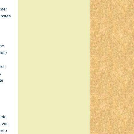
rmer
apstes
ene
tufe
ich
b
te
bete
t von
orte