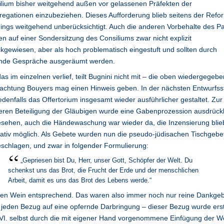
lium bisher weitgehend außen vor gelassenen Präfekten der
egationen einzubeziehen. Dieses Aufforderung blieb seitens der Refo
dings weitgehend unberücksichtigt. Auch die anderen Vorbehalte des P
n auf einer Sondersitzung des Consiliums zwar nicht explizit
kgewiesen, aber als hoch problematisch eingestuft und sollten durch
ende Gespräche ausgeräumt werden.
as im einzelnen verlief, teilt Bugnini nicht mit – die oben wiedergegeb
achtung Bouyers mag einen Hinweis geben. In der nächsten Entwurfss
edenfalls das Offertorium insgesamt wieder ausführlicher gestaltet. Zur
eren Beteiligung der Gläubigen wurde eine Gabenprozession ausdrückl
sehen, auch die Händewaschung war wieder da, die Inzensierung blie
tativ möglich. Als Gebete wurden nun die pseudo-jüdisachen Tischgebe
schlagen, und zwar in folgender Formulierung:
„Gepriesen bist Du, Herr, unser Gott, Schöpfer der Welt. Du
schenkst uns das Brot, die Frucht der Erde und der menschlichen
Arbeit, damit es uns das Brot des Lebens werde.“
den Wein entsprechend. Das waren also immer noch nur reine Dankge
jeden Bezug auf eine opfernde Darbringung – dieser Bezug wurde ers
VI. selbst durch die mit eigener Hand vorgenommene Einfügung der W