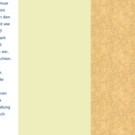
anuar
ini
an den
t wie
3
ark
d
 ein,
chien.
e.
te
aren
a
altung
ach