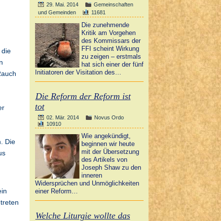
29. Mai. 2014
Gemeinschaften
und Gemeinden
11681
Die zunehmende
Kritik am Vorgehen
des Kommissars der
FFI scheint Wirkung
 die
zu zeigen – erstmals
n
hat sich einer der fünf
Initiatoren der Visitation des…
Rauch
Die Reform der Reform ist
tot
er
02. Mär. 2014
Novus Ordo
10910
Wie angekündigt,
. Die
beginnen wir heute
mit der Übersetzung
us
des Artikels von
Joseph Shaw zu den
inneren
Widersprüchen und Unmöglichkeiten
ein
einer Reform…
treten
Welche Liturgie wollte das