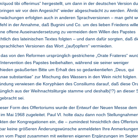
/quod tibi offerimus“ hergestellt, um dann in der deutschen Version d
bringen wir vor dein Angesicht“ wieder abgeschwächt zu werden. Ähnli
hwächungen erfolgten auch in anderen Sprachversionen – man geht w
 fehl in der Annahme, daß Bugnini und Co. um des lieben Friedens will
ine offene Auseinandersetzung zu vermeiden dem Willen des Papstes
chtlich des lateinischen Textes folgten – und dann dafür sorgten, daß di
sprachlichen Versionen das Wort „(auf)opfern“ vermieden.
das von den Reformen ursprünglich gestrichene „Orate Frateres“ wur
Intervention des Papstes beibehalten, während sie seiner weniger
hieden geäußerten Bitte um Erhalt des so gedankentiefen „Deus, qui
ae substantiae“ zur Mischung des Wassers in den Wein nicht folgten.
ndung verwiesen die Koryphäen des Consiliums darauf, daß diese Ora
ünglich aus der Weihnachtsliturgie stamme und deshalb(!?) an dieser S
ebracht sei.
dieser Form des Offertoriums wurde der Entwurf der Neuen Messe dem
im Mai 1968 zugeleitet. Paul VI. holte dazu dann noch Stellungnahme
kten der Kongregationen ein, die – zumindest hinsichtlich des Offertor
nbar keine größeren Änderungswünsche anmeldeten Ihre Anmerkunge
en vom Papst zusammen mit weiteren eigenen Ergänzungen im Septe