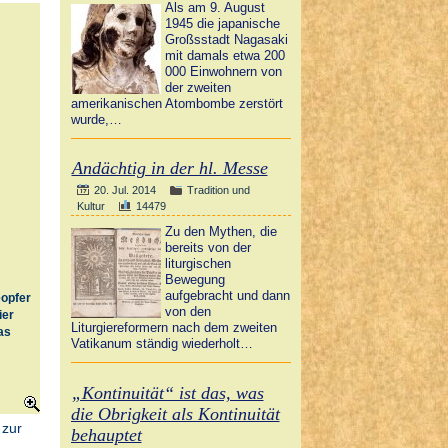
Als am 9. August
1945 die japanische
Großsstadt Nagasaki
mit damals etwa 200
000 Einwohnern von
der zweiten
amerikanischen Atombombe zerstört
wurde,…
Andächtig in der hl. Messe
20. Jul. 2014
Tradition und
Kultur
14479
Zu den Mythen, die
bereits von der
liturgischen
Bewegung
aufgebracht und dann
eopfer
von den
ier
Liturgiereformern nach dem zweiten
as
Vatikanum ständig wiederholt…
„Kontinuität“ ist das, was
die Obrigkeit als Kontinuität
 zur
behauptet