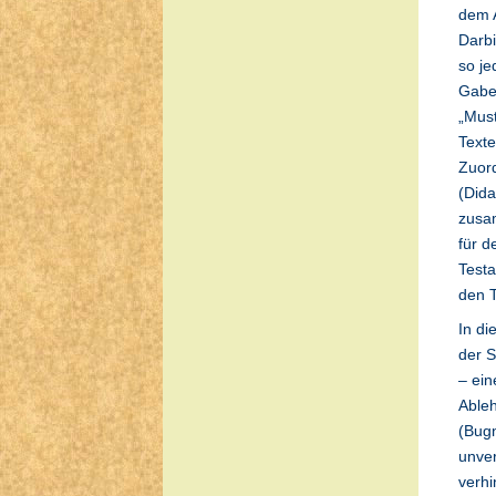
dem A
Darbi
so je
Gaben
„Mus
Texte
Zuord
(Dida
zusa
für d
Testa
den T
In di
der S
– ein
Ableh
(Bugn
unver
verhi