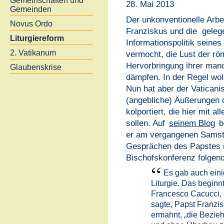
Gemeinschaften und
28. Mai 2013
Gemeinden
Der unkonventionelle Arbe
Novus Ordo
Franziskus und die gelege
Liturgiereform
Informationspolitik seine
2. Vatikanum
vermocht, die Lust der r
Hervorbringung ihrer man
Glaubenskrise
dämpfen. In der Regel woll
Nun hat aber der Vaticani
(angebliche) Äußerungen d
kolportiert, die hier mit a
sollen. Auf
seinem Blog
b
er am vergangenen Samsta
Gesprächen des Papstes mi
Bischofskonferenz folgend
Es gab auch eini
Liturgie. Das beginn
Francesco Cacucci, 
sagte, Papst Franzi
ermahnt, „die Beziehu