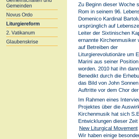
Gemeinschaften und
Zu Beginn dieser Woche s
Gemeinden
Rom in seinem 96. Lebens
Novus Ordo
Domenico Kardinal Bartolu
Liturgiereform
ursprünglich auf Lebensze
Leiter der Sixtinischen Ka
2. Vatikanum
ernannte Kirchenmusiker 
Glaubenskrise
auf Betreiben der
Liturgierevolutionäre um 
Marini aus seiner Position
worden. 2010 hat ihn dan
Benedikt durch die Erhebun
das Bild von John Sonnen z
Auftritte vor dem Chor der
Im Rahmen eines Interview
Projektes über die Auswir
Kirchenmusik hat sich S.
Entwicklungen dieser Zeit 
New Liturgical Movement
Wir haben einige besonder