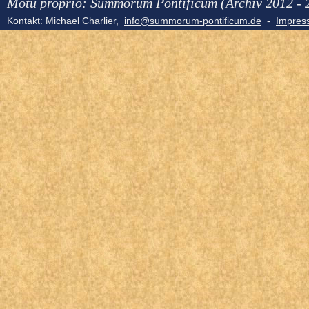
Motu proprio: Summorum Pontificum (Archiv 2012 - 
Kontakt: Michael Charlier,
info@summorum-pontificum.de
-
Impre