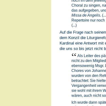
noch im dem jeweili
Choral zu singen, n
das aufgegeben, und
Missa de Angelis
. (
Repertoire nur noch 
(...)
Auf die Frage nach seine
dem Konzil die Liturgieref
Kardinal eine Antwort mit
die uns so bis jetzt nich
Als Leiter des p
nicht zu den Mitglie
ebensowenig Msgr. La
Chores von Johannes
wurden von den Refo
betrachtet: Sie hielte
Vergangenheit verwur
sie wohl mit ihrem 
wären, auch nicht s
Ich wurde dann späte