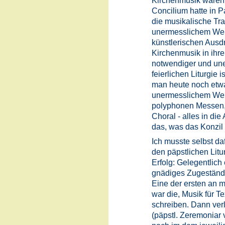
Kirchenmusik waren
Concilium hatte in P
die musikalische Tra
unermesslichem Wert
künstlerischen Ausdru
Kirchenmusik in ihre
notwendiger und une
feierlichen Liturgie 
man heute noch etw
unermesslichem Wert
polyphonen Messen, 
Choral - alles in di
das, was das Konzil 
Ich musste selbst da
den päpstlichen Litu
Erfolg: Gelegentlich 
gnädiges Zugeständn
Eine der ersten an 
war die, Musik für Te
schreiben. Dann verl
(päpstl. Zeremoniar