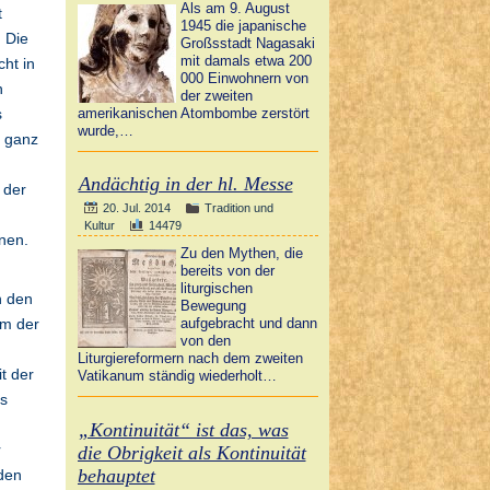
Als am 9. August
t
1945 die japanische
. Die
Großsstadt Nagasaki
mit damals etwa 200
cht in
000 Einwohnern von
n
der zweiten
s
amerikanischen Atombombe zerstört
wurde,…
h ganz
Andächtig in der hl. Messe
 der
20. Jul. 2014
Tradition und
g
Kultur
14479
nen.
Zu den Mythen, die
bereits von der
liturgischen
n den
Bewegung
rm der
aufgebracht und dann
von den
Liturgiereformern nach dem zweiten
it der
Vatikanum ständig wiederholt…
as
„Kontinuität“ ist das, was
r
die Obrigkeit als Kontinuität
behauptet
den