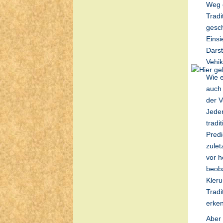
Weg g
Tradi
gesch
Einsi
Darst
Vehik
Wie e
auch 
der V
Jeden
tradi
Predi
zulet
vor h
beoba
Kleru
Tradi
erke
Aber 