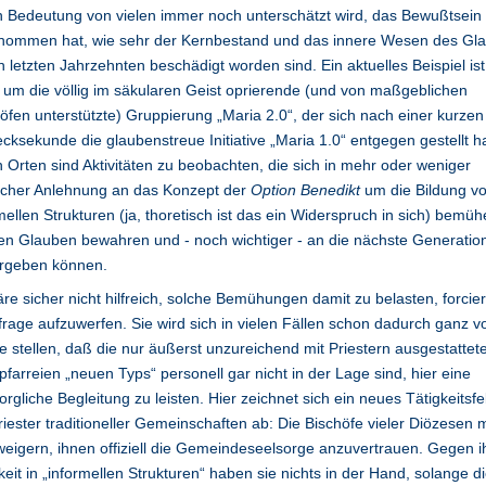
 Bedeutung von vielen immer noch unterschätzt wird, das Bewußtsein 
nommen hat, wie sehr der Kernbestand und das innere Wesen des Gl
n letzten Jahrzehnten beschädigt worden sind. Ein aktuelles Beispiel ist
t um die völlig im säkularen Geist oprierende (und von maßgeblichen
öfen unterstützte) Gruppierung „Maria 2.0“, der sich nach einer kurzen
cksekunde die glaubenstreue Initiative „Maria 1.0“ entgegen gestellt h
n Orten sind Aktivitäten zu beobachten, die sich in mehr oder weniger
icher Anlehnung an das Konzept der
Option Benedikt
um die Bildung v
mellen Strukturen (ja, thoretisch ist das ein Widerspruch in sich) bemüh
en Glauben bewahren und - noch wichtiger - an die nächste Generatio
ergeben können.
re sicher nicht hilfreich, solche Bemühungen damit zu belasten, forcier
frage aufzuwerfen. Sie wird sich in vielen Fällen schon dadurch ganz v
ne stellen, daß die nur äußerst unzureichend mit Priestern ausgestattet
farreien „neuen Typs“ personell gar nicht in der Lage sind, hier eine
orgliche Begleitung zu leisten. Hier zeichnet sich ein neues Tätigkeitsfe
riester traditioneller Gemeinschaften ab: Die Bischöfe vieler Diözesen
weigern, ihnen offiziell die Gemeindeseelsorge anzuvertrauen. Gegen i
keit in „informellen Strukturen“ haben sie nichts in der Hand, solange d