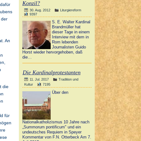
Konzil?
dafür
30. Aug. 2012
Liturgiereform
aubens
9397
 der
S. E. Walter Kardinal
Brandmüller hat
dieser Tage in einem
Interview mit dem in
at. An
Rom lebenden
Journalisten Guido
Horst wieder hervorgehoben, daß
on
die…
en,
n
Die Kardinalprotestanten
11. Jul. 2017
Tradition und
Kultur
7195
t die
Über den
on
en
ld für
Nationalkatholizismus 10 Jahre nach
 mögen
„Summorum pontificum" und ein
hre
undeutsches Requiem in Speyer
Kommentar von F.N. Otterbeck Am 7.
iese