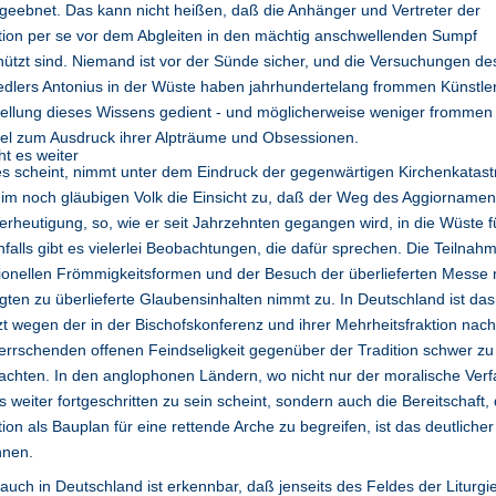
eebnet. Das kann nicht heißen, daß die Anhänger und Vertreter der
tion per se vor dem Abgleiten in den mächtig anschwellenden Sumpf
ützt sind. Niemand ist vor der Sünde sicher, und die Versuchungen de
edlers Antonius in der Wüste haben jahrhundertelang frommen Künstle
ellung dieses Wissens gedient - und möglicherweise weniger frommen 
el zum Ausdruck ihrer Alpträume und Obsessionen.
s scheint, nimmt unter dem Eindruck der gegenwärtigen Kirchenkatas
im noch gläubigen Volk die Einsicht zu, daß der Weg des Aggiornamen
erheutigung, so, wie er seit Jahrzehnten gegangen wird, in die Wüste f
falls gibt es vielerlei Beobachtungen, die dafür sprechen. Die Teilnah
tionellen Frömmigkeitsformen und der Besuch der überlieferten Messe 
gten zu überlieferte Glaubensinhalten nimmt zu. In Deutschland ist das
zt wegen der in der Bischofskonferenz und ihrer Mehrheitsfraktion nach
errschenden offenen Feindseligkeit gegenüber der Tradition schwer zu
chten. In den anglophonen Ländern, wo nicht nur der moralische Verfa
s weiter fortgeschritten zu sein scheint, sondern auch die Bereitschaft, 
tion als Bauplan für eine rettende Arche zu begreifen, ist das deutlicher
nnen.
auch in Deutschland ist erkennbar, daß jenseits des Feldes der Liturgie