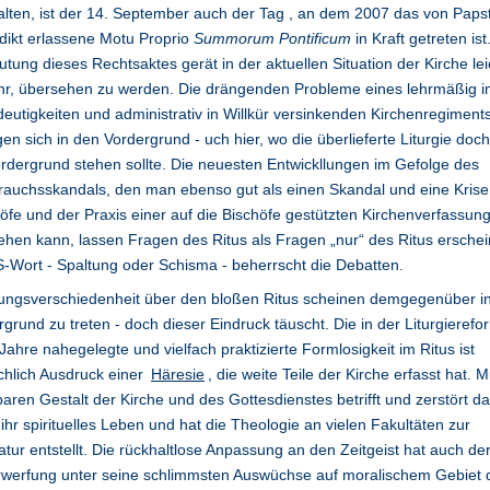
alten, ist der 14. September auch der Tag , an dem 2007 das von Paps
dikt erlassene Motu Proprio
Summorum Pontificum
in Kraft getreten ist
tung dieses Rechtsaktes gerät in der aktuellen Situation der Kirche lei
hr, übersehen zu werden. Die drängenden Probleme eines lehrmäßig i
eutigkeiten und administrativ in Willkür versinkenden Kirchenregiment
en sich in den Vordergrund - uch hier, wo die überlieferte Liturgie doc
rdergrund stehen sollte. Die neuesten Entwickllungen im Gefolge des
auchsskandals, den man ebenso gut als einen Skandal und eine Krise
öfe und der Praxis einer auf die Bischöfe gestützten Kirchenverfassun
ehen kann, lassen Fragen des Ritus als Fragen „nur“ des Ritus erschei
-Wort - Spaltung oder Schisma - beherrscht die Debatten.
ungsverschiedenheit über den bloßen Ritus scheinen demgegenüber i
rgrund zu treten - doch dieser Eindruck täuscht. Die in der Liturgierefo
Jahre nahegelegte und vielfach praktizierte Formlosigkeit im Ritus ist
chlich Ausdruck einer
Häresie
, die weite Teile der Kirche erfasst hat. M
baren Gestalt der Kirche und des Gottesdienstes betrifft und zerstört d
ihr spirituelles Leben und hat die Theologie an vielen Fakultäten zur
atur entstellt. Die rückhaltlose Anpassung an den Zeitgeist hat auch de
rwerfung unter seine schlimmsten Auswüchse auf moralischem Gebiet 