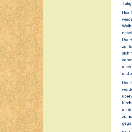
Tätig
Hier 
wiede
Weihe
entwi
Die 
zu. I
sich 
veran
auch 
und 
Die d
werde
überw
Kirch
an de
zu ri
gega