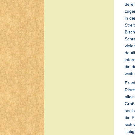
deren
zuge
in de
Strei
Bisch
Schre
viele
deutl
infor
die d
weit
Es wä
Ritus
allei
Großp
seels
die P
sich 
Tätig