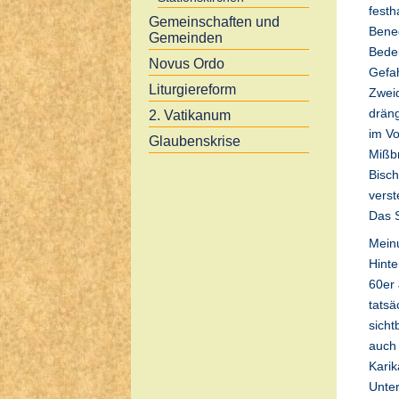
festh
Gemeinschaften und
Bene
Gemeinden
Bedeu
Novus Ordo
Gefa
Liturgiereform
Zweid
dräng
2. Vatikanum
im Vo
Glaubenskrise
Mißbr
Bisch
verst
Das S
Mein
Hinte
60er 
tatsä
sicht
auch 
Karik
Unte