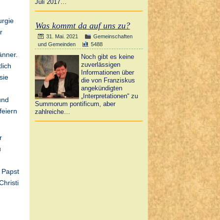
Juli 2017…
urgie
Was kommt da auf uns zu?
r
31. Mai. 2021
Gemeinschaften
und Gemeinden
5488
änner.
Noch gibt es keine
zuverlässigen
lich
Informationen über
sie
die von Franziskus
angekündigten
„Interpretationen“ zu
und
Summorum pontificum, aber
feiern
zahlreiche…
r
u
d Papst
Christi