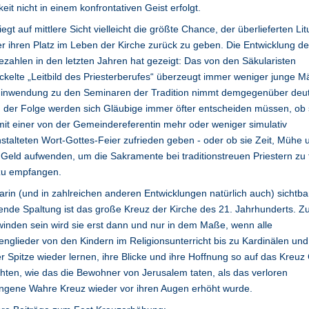
keit nicht in einem konfrontativen Geist erfolgt.
liegt auf mittlere Sicht vielleicht die größte Chance, der überlieferten Lit
r ihren Platz im Leben der Kirche zurück zu geben. Die Entwicklung de
zahlen in den letzten Jahren hat gezeigt: Das von den Säkularisten
ckelte „Leitbild des Priesterberufes“ überzeugt immer weniger junge M
Hinwendung zu den Seminaren der Tradition nimmt demgegenüber deut
n der Folge werden sich Gläubige immer öfter entscheiden müssen, ob 
mit einer von der Gemeindereferentin mehr oder weniger simulativ
stalteten Wort-Gottes-Feier zufrieden geben - oder ob sie Zeit, Mühe 
Geld aufwenden, um die Sakramente bei traditionstreuen Priestern zu 
zu empfangen.
arin (und in zahlreichen anderen Entwicklungen natürlich auch) sichtba
nde Spaltung ist das große Kreuz der Kirche des 21. Jahrhunderts. Z
inden sein wird sie erst dann und nur in dem Maße, wenn alle
englieder von den Kindern im Religionsunterricht bis zu Kardinälen un
r Spitze wieder lernen, ihre Blicke und ihre Hoffnung so auf das Kreuz 
chten, wie das die Bewohner von Jerusalem taten, als das verloren
ngene Wahre Kreuz wieder vor ihren Augen erhöht wurde.