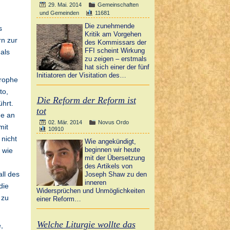
29. Mai. 2014
Gemeinschaften
und Gemeinden
11681
Die zunehmende
s
Kritik am Vorgehen
rn zur
des Kommissars der
FFI scheint Wirkung
als
zu zeigen – erstmals
hat sich einer der fünf
Initiatoren der Visitation des…
trophe
to,
Die Reform der Reform ist
ührt.
tot
me an
02. Mär. 2014
Novus Ordo
mit
10910
 nicht
Wie angekündigt,
beginnen wir heute
 wie
mit der Übersetzung
des Artikels von
ll des
Joseph Shaw zu den
inneren
die
Widersprüchen und Unmöglichkeiten
 zu
einer Reform…
Welche Liturgie wollte das
,