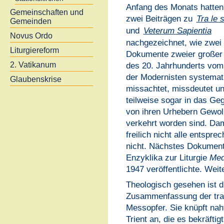
Anfang des Monats hatten 
Gemeinschaften und
zwei Beiträgen zu
Tra le s
Gemeinden
und
Veterum Sapientia
Novus Ordo
nachgezeichnet, wie zwei 
Liturgiereform
Dokumente zweier großer
2. Vatikanum
des 20. Jahrhunderts vom 
der Modernisten systemat
Glaubenskrise
missachtet, missdeutet u
teilweise sogar in das Geg
von ihren Urhebern Gewol
verkehrt worden sind. Da
freilich nicht alle entspre
nicht. Nächstes Dokument 
Enzyklika zur Liturgie
Med
1947 veröffentlichte. Wei
Theologisch gesehen ist d
Zusammenfassung der tradi
Messopfer. Sie knüpft nah
Trient an, die es bekräftig