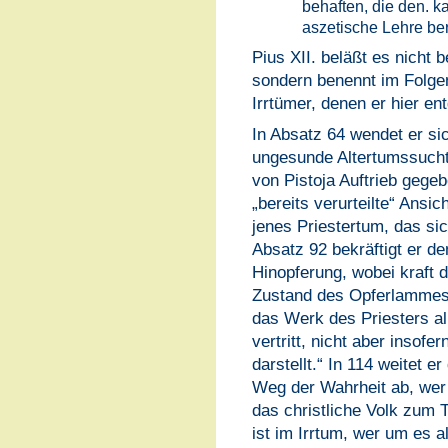
behaften, die den. k
aszetische Lehre be
Pius XII. beläßt es nicht 
sondern benennt im Folge
Irrtümer, denen er hier ent
In Absatz 64 wendet er si
ungesunde Altertumssucht
von Pistoja Auftrieb gegeb
„bereits verurteilte“ Ansi
jenes Priestertum, das sic
Absatz 92 bekräftigt er d
Hinopferung, wobei kraft 
Zustand des Opferlammes a
das Werk des Priesters all
vertritt, nicht aber insofe
darstellt.“ In 114 weitet 
Weg der Wahrheit ab, wer d
das christliche Volk zum T
ist im Irrtum, wer um es 