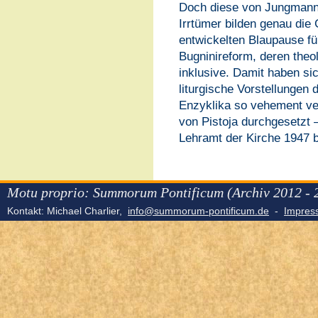
Doch diese von Jungmann
Irrtümer bilden genau die 
entwickelten Blaupause fü
Bugninireform, deren theo
inklusive. Damit haben sich
liturgische Vorstellungen 
Enzyklika so vehement ve
von Pistoja durchgesetzt 
Lehramt der Kirche 1947 be
Motu proprio: Summorum Pontificum (Archiv 2012 - 
Kontakt: Michael Charlier,
info@summorum-pontificum.de
-
Impre