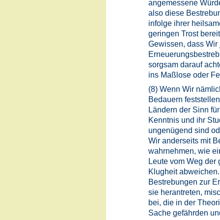
angemessene Würde w
also diese Bestrebun
infolge ihrer heilsa
geringen Trost berei
Gewissen, dass Wir 
Erneuerungsbestreb
sorgsam darauf acht
ins Maßlose oder Feh
(8) Wenn Wir nämlic
Bedauern feststellen
Ländern der Sinn für 
Kenntnis und ihr Stu
ungenügend sind ode
Wir anderseits mit Be
wahrnehmen, wie ein
Leute vom Weg der 
Klugheit abweichen
Bestrebungen zur Ern
sie herantreten, mis
bei, die in der Theor
Sache gefährden und