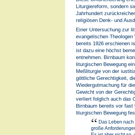
Liturgiereform, sondern si
Jahrhundert zurückreichen
religiösen Denk- und Aus
Einer Untersuchung zur l
evangelischen Theologen W
bereits 1926 erschienen i
ist dazu eine höchst bem
entnehmen. Birnbaum konst
liturgischen Bewegung ei
Meßliturgie von der iustiti
göttliche Gerechtigkeit, d
Wiedergutmachung für die
Gewicht von der Gerechtig
verliert folglich auch das
Birnbaum bereits vor fast
liturgischen Bewegung fest
Das Leben nach de
große Anforderungen,
Es ist aber nicht so