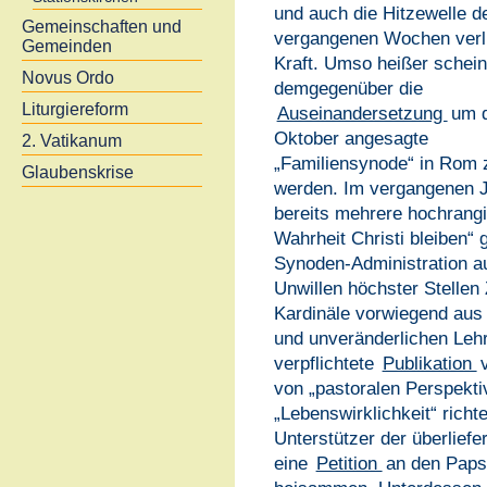
und auch die Hitzewelle d
Gemeinschaften und
vergangenen Wochen verli
Gemeinden
Kraft. Umso heißer schein
Novus Ordo
demgegenüber die
Liturgiereform
Auseinandersetzung
um d
Oktober angesagte
2. Vatikanum
„Familiensynode“ in Rom 
Glaubenskrise
werden. Im vergangenen 
bereits mehrere hochrangi
Wahrheit Christi bleiben“
Synoden-Administration au
Unwillen höchster Stellen 
Kardinäle vorwiegend aus A
und unveränderlichen Lehr
verpflichtete
Publikation
von „pastoralen Perspekt
„Lebenswirklichkeit“ richt
Unterstützer der überliefe
eine
Petition
an den Papst