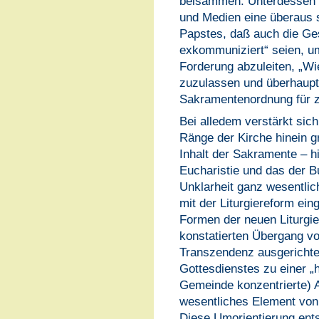
beisammen. Unterdessen n
und Medien eine überaus 
Papstes, daß auch die Ge
exkommuniziert“ seien, um
Forderung abzuleiten, „W
zuzulassen und überhaupt
Sakramentenordnung für zu
Bei alledem verstärkt sich
Ränge der Kirche hinein 
Inhalt der Sakramente – h
Eucharistie und das der B
Unklarheit ganz wesentlich
mit der Liturgiereform ein
Formen der neuen Liturgie
konstatierten Übergang von
Transzendenz ausgerichte
Gottesdienstes zu einer „h
Gemeinde konzentrierte) A
wesentliches Element von
Diese Umorientierung entste