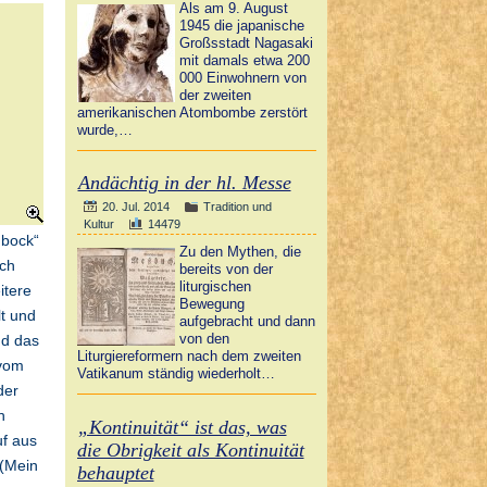
Als am 9. August
1945 die japanische
Großsstadt Nagasaki
mit damals etwa 200
000 Einwohnern von
der zweiten
amerikanischen Atombombe zerstört
wurde,…
Andächtig in der hl. Messe
20. Jul. 2014
Tradition und
Kultur
14479
nbock“
Zu den Mythen, die
ich
bereits von der
liturgischen
itere
Bewegung
lt und
aufgebracht und dann
von den
nd das
Liturgiereformern nach dem zweiten
 vom
Vatikanum ständig wiederholt…
der
h
„Kontinuität“ ist das, was
uf aus
die Obrigkeit als Kontinuität
 (Mein
behauptet