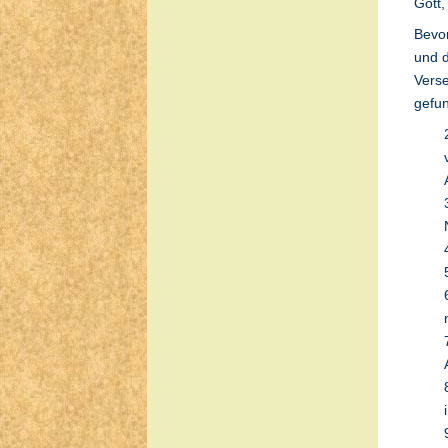
Gott,
Bevor
und d
Verse
gefun