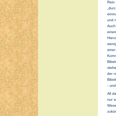
Rein 
„durc
einma
und n
Auch 
einem
Hiero
wenig
eine
Komme
Bibel
stehe
der r
Bibel
- und
All d
nur s
Wesen
zukün