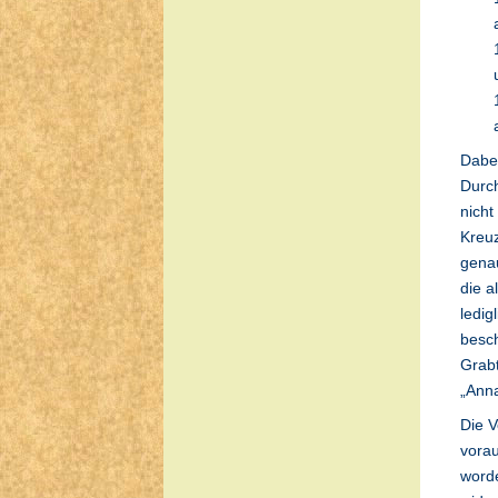
Dabei
Durc
nicht
Kreuz
genau
die a
ledig
besch
Grabt
„Anna
Die V
vorau
worde