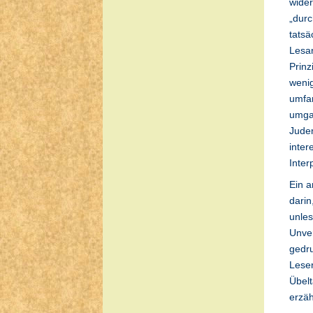
wide
„durc
tatsä
Lesar
Prinz
weni
umfan
umgab
Juden
inter
Inter
Ein a
darin
unles
Unver
gedru
Leser
Übelt
erzäh