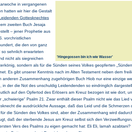
Karwoche in vergangenen
n hatten wir hier die Gestalt
Leidenden Gottesknechtes
dem zweiten Buch Jesaja
stellt – jener Prophetie aus
. vorchristlichen
undert, die den von ganz
l so sehnlich erwarteten
'Hingegossen bin ich wie Wasser'
nd nicht als siegreichen
terkönig, sondern als für die Sünden seines Volkes geopferten „Sünde
net. Es gibt unserer Kenntnis nach im Alten Testament neben dem freil
m anderen Zusammenhang zugehörigen Buch Hiob nur eine einzige we
e, in der die Not des unschuldig Leidendenden so eindringlich dargestel
utlich auf den Opfertod des Erlösers am Kreuz bezogen ist wie dort, u
er „schwierige“ Psalm 21. Zwar enthält dieser Psalm nicht wie das Lied
sknecht die ausdrückliche Aussage, daß das Leid und die Schmerzen 
 für die Sünden des Volkes sind, aber der Zusammenhang wird dadurc
gt, daß der sterbende Jesus am Kreuz selbst sich den Verzweiflungsr
rsten Vers des Psalms zu eigen gemacht hat: Eli Eli, lamah azabtani?