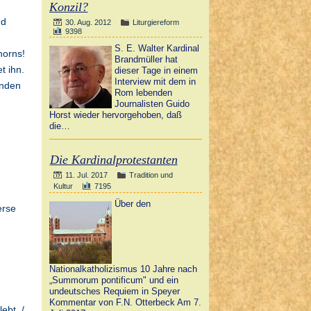
Konzil?
nd
30. Aug. 2012
Liturgiereform
9398
S. E. Walter Kardinal
horns!
Brandmüller hat
t ihn.
dieser Tage in einem
Interview mit dem in
ünden
Rom lebenden
Journalisten Guido
Horst wieder hervorgehoben, daß
die…
Die Kardinalprotestanten
11. Jul. 2017
Tradition und
Kultur
7195
Über den
erse
Nationalkatholizismus 10 Jahre nach
„Summorum pontificum" und ein
undeutsches Requiem in Speyer
Kommentar von F.N. Otterbeck Am 7.
ebt, /