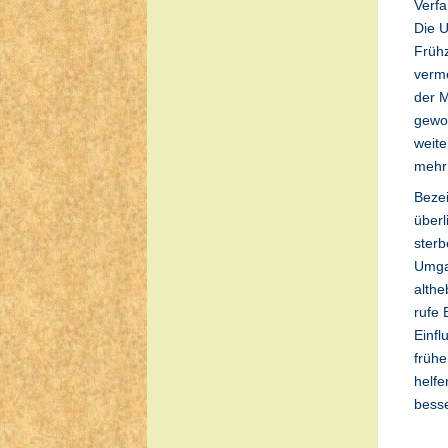
Verfa
Die U
Frühz
verme
der M
gewon
weite
mehr
Bezei
überl
sterb
Umga
althe
rufe 
Einfl
frühe
helfe
besse