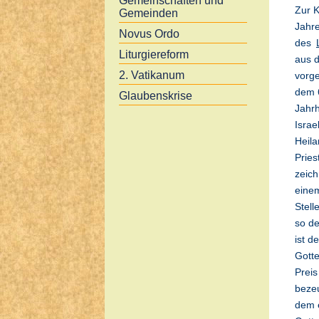
Gemeinschaften und
Zur 
Gemeinden
Jahre
Novus Ordo
des
Liturgiereform
aus 
2. Vatikanum
vorge
dem 6
Glaubenskrise
Jahrh
Israe
Heila
Pries
zeich
eine
Stell
so de
ist d
Gotte
Preis
bezeu
dem e