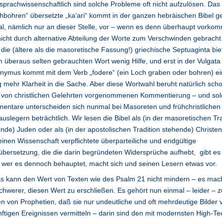
sprachwissenschaftlich sind solche Probleme oft nicht aufzulösen. Das 
hbohren“ übersetzte „ka’ari“ kommt in der ganzen hebräischen Bibel 
l, nämlich nur an dieser Stelle, vor – wenn es denn überhaupt vorkom
icht durch alternative Abteilung der Worte zum Verschwinden gebracht 
die (ältere als die masoretische Fassung!) griechische Septuaginta biet
 überaus selten gebrauchten Wort wenig Hilfe, und erst in der Vulgata
nymus kommt mit dem Verb „fodere“ (ein Loch graben oder bohren) ei
 mehr Klarheit in die Sache. Aber diese Wortwahl beruht natürlich sch
r von christlichen Gelehrten vorgenommenen Kommentierung – und so
ntare unterscheiden sich nunmal bei Masoreten und frühchristlichen
auslegern beträchtlich. Wir lesen die Bibel als (in der masoretischen Tra
nde) Juden oder als (in der apostolischen Tradition stehende) Christen
einen Wissenschaft verpflichtete überparteiliche und endgültige
übersetzung, die die darin begründeten Widersprüche aufhebt, gibt es 
 wer es dennoch behauptet, macht sich und seinen Lesern etwas vor.
as kann den Wert von Texten wie des Psalm 21 nicht mindern – es mac
chwerer, diesen Wert zu erschließen. Es gehört nun einmal – leider – 
 von Prophetien, daß sie nur undeutliche und oft mehrdeutige Bilder 
ftigen Ereignissen vermitteln – darin sind den mit modernsten High-Te