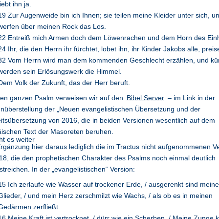
liebt ihn ja.
19 Zur Augenweide bin ich Ihnen; sie teilen meine Kleider unter sich, u
werfen über meinen Rock das Los.
22 Entreiß mich Armen doch dem Löwenrachen und dem Horn des Ein
24 Ihr, die den Herrn ihr fürchtet, lobet ihn, ihr Kinder Jakobs alle, preise
32 Vom Herrn wird man dem kommenden Geschlecht erzählen, und k
werden sein Erlösungswerk die Himmel.
Dem Volk der Zukunft, das der Herr beruft.
den ganzen Psalm verweisen wir auf den
Bibel Server
– im Link in der
nüberstellung der „Neuen evangelistischen Übersetzung und der
itsübersetzung von 2016, die in beiden Versionen wesentlich auf dem
äischen Text der Masoreten beruhen.
rgänzung hier daraus lediglich die im Tractus nicht aufgenommenen V
18, die den prophetischen Charakter des Psalms noch einmal deutlich
streichen. In der „evangelistischen“ Version:
15 Ich zerlaufe wie Wasser auf trockener Erde, / ausgerenkt sind meine
Glieder, / und mein Herz zerschmilzt wie Wachs, / als ob es in meinen
Gedärmen zerfließt.
16 Meine Kraft ist vertrocknet, / dürr wie ein Scherben. / Meine Zunge kl