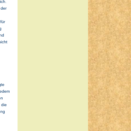
ich.
 der
für
g
und
icht
)
gte
 jedem
en
 die
ung