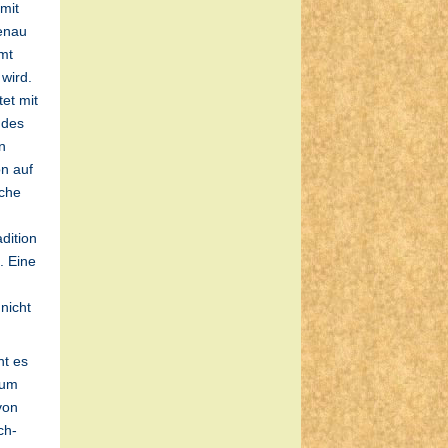
mit
genau
mt
wird.
et mit
 des
n
on auf
lche
dition
. Eine
nicht
ht es
zum
von
ch-