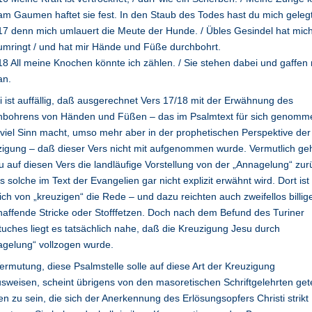
am Gaumen haftet sie fest. In den Staub des Todes hast du mich gelegt
17 denn mich umlauert die Meute der Hunde. / Übles Gesindel hat mic
umringt / und hat mir Hände und Füße durchbohrt.
18 All meine Knochen könnte ich zählen. / Sie stehen dabei und gaffen
an.
 ist auffällig, daß ausgerechnet Vers 17/18 mit der Erwähnung des
hbohrens von Händen und Füßen – das im Psalmtext für sich genomm
 viel Sinn macht, umso mehr aber in der prophetischen Perspektive der
igung – daß dieser Vers nicht mit aufgenommen wurde. Vermutlich ge
 auf diesen Vers die landläufige Vorstellung von der „Annagelung“ zur
ls solche im Text der Evangelien gar nicht explizit erwähnt wird. Dort ist
lich von „kreuzigen“ die Rede – und dazu reichten auch zweifellos billig
affende Stricke oder Stofffetzen. Doch nach dem Befund des Turiner
uches liegt es tatsächlich nahe, daß die Kreuzigung Jesu durch
gelung“ vollzogen wurde.
ermutung, diese Psalmstelle solle auf diese Art der Kreuzigung
sweisen, scheint übrigens von den masoretischen Schriftgelehrten gete
n zu sein, die sich der Anerkennung des Erlösungsopfers Christi strikt