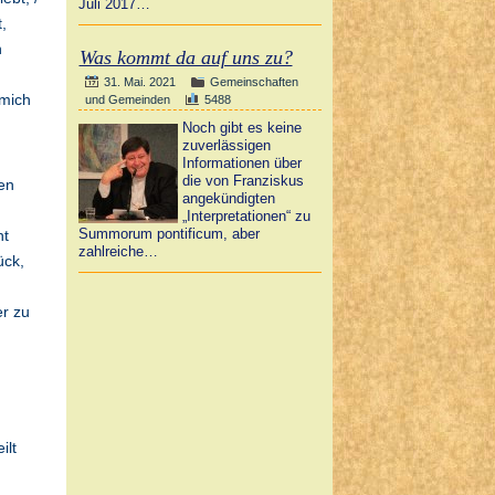
Juli 2017…
,
h
Was kommt da auf uns zu?
31. Mai. 2021
Gemeinschaften
 mich
und Gemeinden
5488
Noch gibt es keine
zuverlässigen
Informationen über
die von Franziskus
en
angekündigten
„Interpretationen“ zu
Summorum pontificum, aber
ht
zahlreiche…
ück,
er zu
ilt