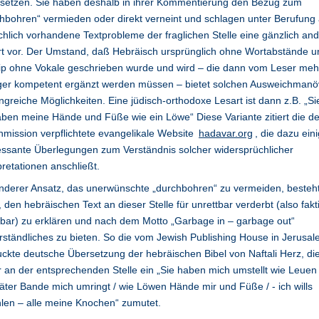
rsetzen. Sie haben deshalb in ihrer Kommentierung den Bezug zum
hbohren“ vermieden oder direkt verneint und schlagen unter Berufung 
chlich vorhandene Textprobleme der fraglichen Stelle eine gänzlich an
t vor. Der Umstand, daß Hebräisch ursprünglich ohne Wortabstände u
ip ohne Vokale geschrieben wurde und wird – die dann vom Leser meh
ger kompetent ergänzt werden müssen – bietet solchen Ausweichmanö
greiche Möglichkeiten. Eine jüdisch-orthodoxe Lesart ist dann z.B. „Si
en meine Hände und Füße wie ein Löwe“ Diese Variante zitiert die de
mission verpflichtete evangelikale Website
hadavar.org
, die dazu ein
essante Überlegungen zum Verständnis solcher widersprüchlicher
pretationen anschließt.
nderer Ansatz, das unerwünschte „durchbohren“ zu vermeiden, besteh
, den hebräischen Text an dieser Stelle für unrettbar verderbt (also fakt
bar) zu erklären und nach dem Motto „Garbage in – garbage out“
ständliches zu bieten. So die vom Jewish Publishing House in Jerusa
ckte deutsche Übersetzung der hebräischen Bibel von Naftali Herz, d
 an der entsprechenden Stelle ein „Sie haben mich umstellt wie Leuen 
äter Bande mich umringt / wie Löwen Hände mir und Füße / - ich wills
len – alle meine Knochen“ zumutet.