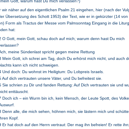
 mein Gott, warum hast Du mich verlassen?)
 wir näher auf den eigentlichen Psalm 21 eingehen, hier (nach der Vul
er Übersetzung des Schott 1953) der Text, wie er in gekürzter (14 von
n) Form als Tractus der Messe vom Palmsonntag Eingang in die Liturg
den hat:
2 O Gott, mein Gott, schau doch auf mich; warum denn hast Du mich
verlassen?
Ach, meine Sündenlast spricht gegen meine Rettung
3 Mein Gott, ich schrei am Tag, doch Du erhörst mich nicht, und auch 
Nachts kann ich nicht schweigen.
4 Und doch: Du wohnst im Heiligtum: Du Lobpreis Israels.
5 Auf dich vertrauten unsere Väter, und Du befreitest sie.
6 Sie schrien zu Dir und fanden Rettung: Auf Dich vertrauten sie und w
nicht enttäuscht.
7 Doch ich – ein Wurm bin ich, kein Mensch, der Leute Spott, des Volk
Auswurf.
8 Denn alle, die mich sehen, höhnen mich, sie lästern mich und schütte
ihren Kopf.
9 Er hat doch auf den Herrn vertraut: Der mag ihn befreien! Er rette ihn