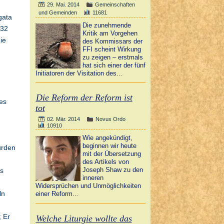
29. Mai. 2014
Gemeinschaften
und Gemeinden
11681
gata
Die zunehmende
 32
Kritik am Vorgehen
ie
des Kommissars der
FFI scheint Wirkung
zu zeigen – erstmals
hat sich einer der fünf
Initiatoren der Visitation des…
Die Reform der Reform ist
des
tot
02. Mär. 2014
Novus Ordo
10910
Wie angekündigt,
beginnen wir heute
urden
mit der Übersetzung
des Artikels von
Joseph Shaw zu den
es
inneren
Widersprüchen und Unmöglichkeiten
ln
einer Reform…
; Er
Welche Liturgie wollte das