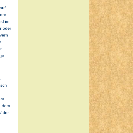
auf
dere
nd im
r oder
vern
e
r
ige
t
isch
lem
ie dem
/ der