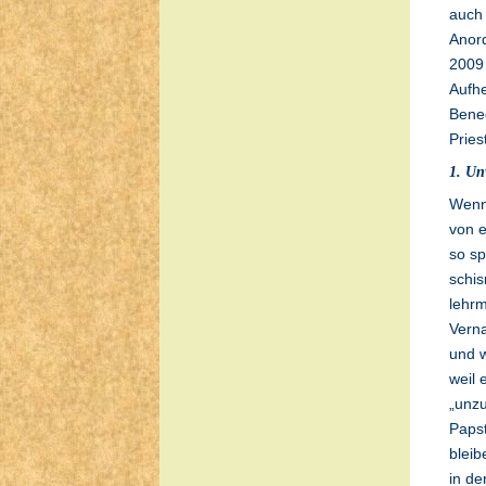
auch 
Anord
2009 
Aufh
Bened
Pries
1. Un
Wenn
von e
so sp
schis
lehrm
Verna
und w
weil 
„unzu
Papst
bleib
in de