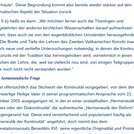
traute“. Diese Begründung kommt also bereits wieder stärker auf den
matischen Aspekt der Situation zurück.
. 5 b) heißt es dann: „Wir möchten ferner auch die Theologen und
gelehrten der anderen kirchlichen Wissenschaften darauf aufmerksam
en, dass auch sie von den augenblicklichen Umständen herausgeforde
 Die Breite und Tiefe der Lehren des Zweiten Vatikanischen Konzils m
ch neue und vertiefte Untersuchungen notwendig, in denen die Kontinu
onzils mit der Tradition klar hervorgehoben wird, vornehmlich in jenen
chen der Lehre, die, weil sie vielleicht neu sind, von einigen Teilgruppe
e noch nicht recht verstanden wurden.“
e hermeneutische Frage
ist offensichtlich das Stichwort der Kontinuität vorgegeben, von dem de
wärtige Heilige Vater in seiner programmatischen Ansprache vom 22.
ber 2005 ausgegangen ist, in der er einer unstatthaften „Hermeneuti
es oder der Diskontinuität“ die authentische „Hermeneutik der Reform
gengesetzt hat. Diese wird vereinfachend und popularisiert häufig als
eneutik der Kontinuität“ angeführt, doch nimmt das dem
pretationsansatz Benedikts XVI. seine eigentliche Originalität und Pointe