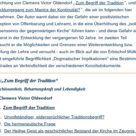
chtung von Clemens Victor Oldendorf „
Zum Begriff der Tradition
“, und
cklungsgang zum Mantra der Kontinuität?
“, die wir im folgenden hier
ehmen. Der Autor warnt dabei vor der Gefahr einer positivistischen
ption von Offenbarung und Lehramt, in die eine Überhöhung des „isol
enssinns der gegenwärtigen Kirche“ führen kann - und diese Gefahr si
 erst in der Entwicklung der vergangenen 50 Jahre. Im zweiten Teil
sucht er die Möglichkeiten und Grenzen einer Weiterentwicklung bzw.
efung der Lehre und versucht - auch im Blick auf die von Erbischof Müll
t eingeführte Begrifflichkeit „Dogmatischer Implikationen“ eine Bestim
rades an Verbindlichkeit der verschiedenen Konzilsdokumente.
I:„Zum Begriff der Tradition“
chlossenheit, Beharrungskraft und Lebendigkeit
Clemens Victor Oldendorf
.
Zum Begriff der Tradition
Unvollständiger, widersprüchlicher Traditionsbegriff?
Die hermeneutische Frage
Der Heilige Geist als geschichtlicher Beistand der Kirche im Zeugnis