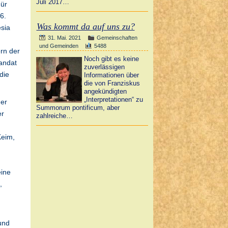
Juli 2017…
Für
6.
Was kommt da auf uns zu?
esia
31. Mai. 2021
Gemeinschaften
und Gemeinden
5488
ern der
Noch gibt es keine
andat
zuverlässigen
die
Informationen über
die von Franziskus
angekündigten
„Interpretationen“ zu
der
Summorum pontificum, aber
er
zahlreiche…
Keim,
eine
,
und