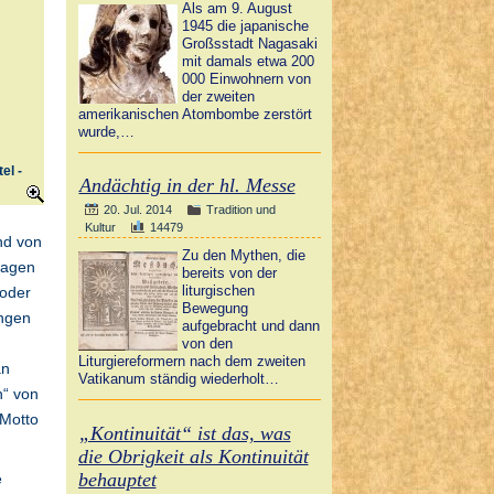
Als am 9. August
1945 die japanische
Großsstadt Nagasaki
mit damals etwa 200
000 Einwohnern von
der zweiten
amerikanischen Atombombe zerstört
wurde,…
el -
Andächtig in der hl. Messe
20. Jul. 2014
Tradition und
Kultur
14479
nd von
Zu den Mythen, die
sagen
bereits von der
liturgischen
 oder
Bewegung
ungen
aufgebracht und dann
von den
Liturgiereformern nach dem zweiten
an
Vatikanum ständig wiederholt…
n“ von
 Motto
„Kontinuität“ ist das, was
die Obrigkeit als Kontinuität
behauptet
e