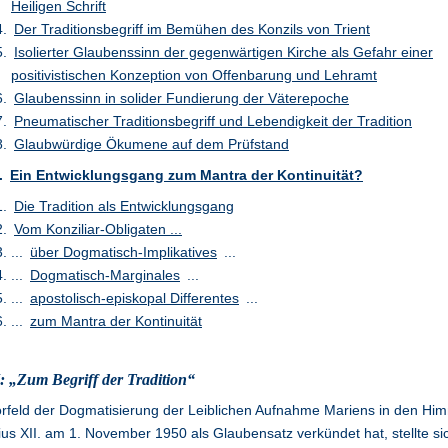
Heiligen Schrift
Der Traditionsbegriff im Bemühen des Konzils von Trient
Isolierter Glaubenssinn der gegenwärtigen Kirche als Gefahr einer
positivistischen Konzeption von Offenbarung und Lehramt
Glaubenssinn in solider Fundierung der Väterepoche
Pneumatischer Traditionsbegriff und Lebendigkeit der Tradition
Glaubwürdige Ökumene auf dem Prüfstand
I.
Ein Entwicklungsgang zum Mantra der Kontinuität?
Die Tradition als Entwicklungsgang
Vom Konziliar-Obligaten ...
...
über Dogmatisch-Implikatives
...
...
Dogmatisch-Marginales
...
...
apostolisch-episkopal Differentes
...
...
zum Mantra der Kontinuität
I: „Zum Begriff der Tradition“
rfeld der Dogmatisierung der Leiblichen Aufnahme Mariens in den Him
ius XII. am 1. November 1950 als Glaubensatz verkündet hat, stellte si