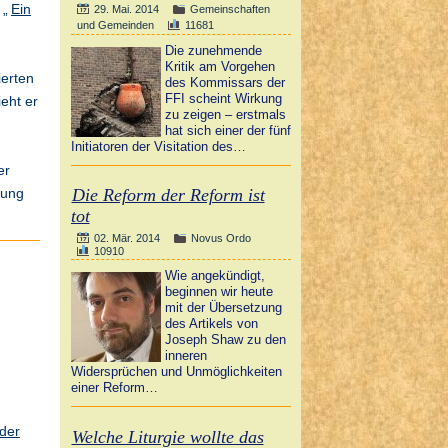
 „
Ein
29. Mai. 2014
Gemeinschaften
und Gemeinden
11681
Die zunehmende
Kritik am Vorgehen
ierten
des Kommissars der
FFI scheint Wirkung
eht er
zu zeigen – erstmals
hat sich einer der fünf
Initiatoren der Visitation des…
er
mung
Die Reform der Reform ist
tot
02. Mär. 2014
Novus Ordo
10910
Wie angekündigt,
beginnen wir heute
mit der Übersetzung
des Artikels von
Joseph Shaw zu den
inneren
Widersprüchen und Unmöglichkeiten
einer Reform…
 der
Welche Liturgie wollte das