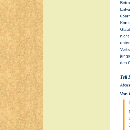
Betra
Entwi
übern
Konze
Glaub
nicht
unter
Verti
jüngs
des G
Teil 
Abges
Von 
I