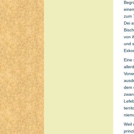
Begrü
einen
zum 7
Dei a
Bisch
von i
und s
Exko
Eine 
aller
Vorwu
ausdr
dem e
zwang
Lefeb
terri
niema
Weil 
prinz