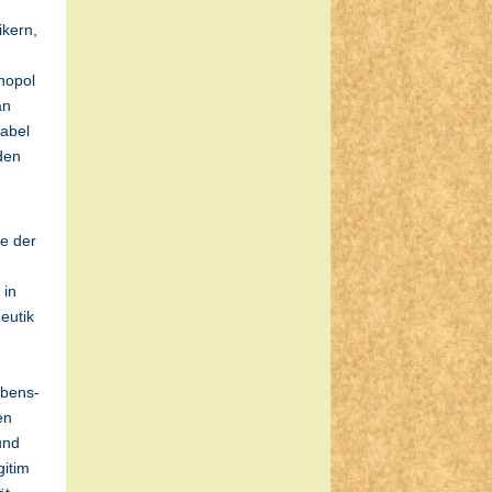
ikern,
nopol
an
Label
den
te der
 in
eutik
d
ubens-
en
und
gitim