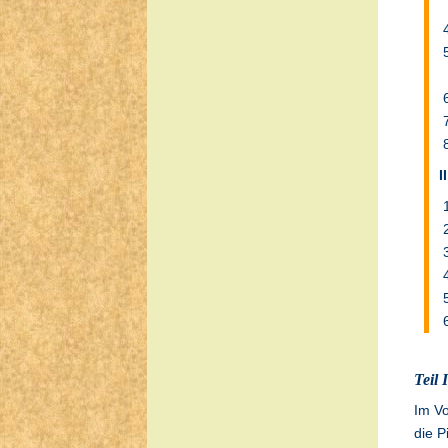
I
Teil 
Im Vo
die P