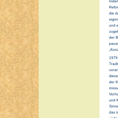
Indem
Refor
die d
eigen
und 
zugeb
der B
pausc
„Konz
1979 
Tradi
voran
diese
der K
missv
Vorha
und K
Sinne
das i