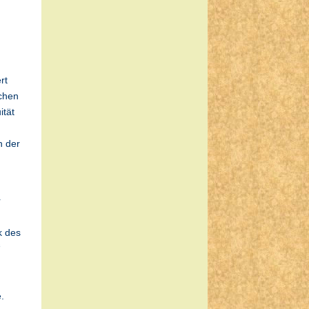
rt
achen
ität
n der
r
k des
“
.