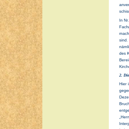
anver
schis
In Nr
Fach
mach
sind.
nämli
des K
Berei
Kirch
2. Di
Hier 
gegen
Dezem
Bruch
entge
„Herm
Inter