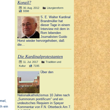
Konzil?
30. Aug. 2012
Liturgiereform
9398
S. E. Walter Kardinal
Brandmüller hat
dieser Tage in einem
Interview mit dem in
Rom lebenden
Journalisten Guido
Horst wieder hervorgehoben, daß
die…
Die Kardinalprotestanten
11. Jul. 2017
Tradition und
Kultur
7195
Über den
Nationalkatholizismus 10 Jahre nach
„Summorum pontificum" und ein
mel,
undeutsches Requiem in Speyer
ch ein
Kommentar von F.N. Otterbeck Am 7.