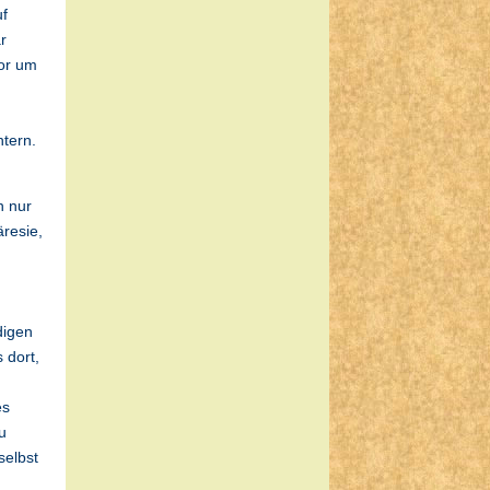
uf
r
vor um
htern.
n nur
resie,
digen
 dort,
es
u
selbst