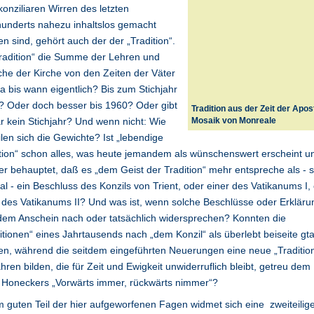
onziliaren Wirren des letzten
underts nahezu inhaltslos gemacht
n sind, gehört auch der der „Tradition“.
Tradition“ die Summe der Lehren und
he der Kirche von den Zeiten der Väter
 ja bis wann eigentlich? Bis zum Stichjahr
? Oder doch besser bis 1960? Oder gibt
Tradition aus der Zeit der Apost
r kein Stichjahr? Und wenn nicht: Wie
Mosaik von Monreale
ilen sich die Gewichte? Ist „lebendige
tion“ schon alles, was heute jemandem als wünschenswert erscheint u
r behauptet, daß es „dem Geist der Tradition“ mehr entspreche als - 
al - ein Beschluss des Konzils von Trient, oder einer des Vatikanums I,
 des Vatikanums II? Und was ist, wenn solche Beschlüsse oder Erklär
dem Anschein nach oder tatsächlich widersprechen? Konnten die
itionen“ eines Jahrtausends nach „dem Konzil“ als überlebt beiseite gt
n, während die seitdem eingeführten Neuerungen eine neue „Traditio
hren bilden, die für Zeit und Ewigkeit unwiderruflich bleibt, getreu dem
 Honeckers „Vorwärts immer, rückwärts nimmer“?
 guten Teil der hier aufgeworfenen Fagen widmet sich eine zweiteilig