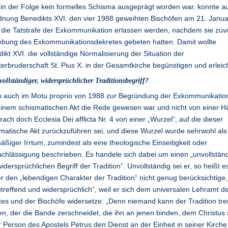
in der Folge kein formelles Schisma ausgeprägt worden war, konnte a
nung Benedikts XVI. den vier 1988 geweihten Bischöfen am 21. Janua
die Tatstrafe der Exkommunikation erlassen werden, nachdem sie zu
ebung des Exkommunikationsdekretes gebeten hatten. Damit wollte
ikt XVI. die vollständige Normalisierung der Situation der
terbruderschaft St. Pius X. in der Gesamtkirche begünstigen und erleic
vollständiger, widersprüchlicher Traditionsbegriff?
 auch im Motu proprio von 1988 zur Begründung der Exkommunikatio
inem schismatischen Akt die Rede gewesen war und nicht von einer Hä
rach doch Ecclesia Dei afflicta Nr. 4 von einer „Wurzel“, auf die dieser
matische Akt zurückzuführen sei, und diese Wurzel wurde sehrwohl als
äßiger Irrtum, zumindest als eine theologische Einseitigkeit oder
chlässigung beschrieben. Es handele sich dabei um einen „unvollstän
idersprüchlichen Begriff der Tradition“. Unvollständig sei er, so heißt es
er den „lebendigen Charakter der Tradition“ nicht genug berücksichtige,
treffend und widersprüchlich“, weil er sich dem universalen Lehramt d
es und der Bischöfe widersetze: „Denn niemand kann der Tradition tre
en, der die Bande zerschneidet, die ihn an jenen binden, dem Christus 
r Person des Apostels Petrus den Dienst an der Einheit in seiner Kirche