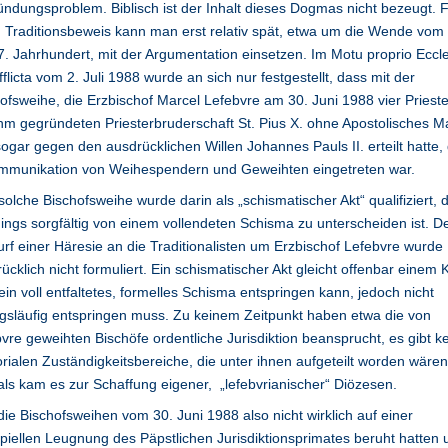
ndungsproblem. Biblisch ist der Inhalt dieses Dogmas nicht bezeugt. 
 Traditionsbeweis kann man erst relativ spät, etwa um die Wende vom 
. Jahrhundert, mit der Argumentation einsetzen. Im Motu proprio Eccl
fflicta vom 2. Juli 1988 wurde an sich nur festgestellt, dass mit der
ofsweihe, die Erzbischof Marcel Lefebvre am 30. Juni 1988 vier Priest
hm gegründeten Priesterbruderschaft St. Pius X. ohne Apostolisches M
ogar gegen den ausdrücklichen Willen Johannes Pauls II. erteilt hatte, 
mmunikation von Weihespendern und Geweihten eingetreten war.
solche Bischofsweihe wurde darin als „schismatischer Akt“ qualifiziert, 
dings sorgfältig von einem vollendeten Schisma zu unterscheiden ist. D
rf einer Häresie an die Traditionalisten um Erzbischof Lefebvre wurde
ücklich nicht formuliert. Ein schismatischer Akt gleicht offenbar einem 
in voll entfaltetes, formelles Schisma entspringen kann, jedoch nicht
släufig entspringen muss. Zu keinem Zeitpunkt haben etwa die von
vre geweihten Bischöfe ordentliche Jurisdiktion beansprucht, es gibt k
torialen Zuständigkeitsbereiche, die unter ihnen aufgeteilt worden wären
ls kam es zur Schaffung eigener, „lefebvrianischer“ Diözesen.
die Bischofsweihen vom 30. Juni 1988 also nicht wirklich auf einer
ipiellen Leugnung des Päpstlichen Jurisdiktionsprimates beruht hatten 