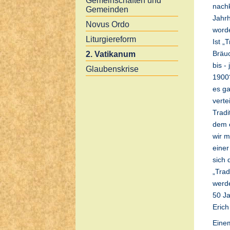
Gemeinschaften und
nachk
Gemeinden
Jahrh
Novus Ordo
worde
Liturgiereform
Ist „
Bräuc
2. Vatikanum
bis -
Glaubenskrise
1900
es ga
verte
Tradi
dem e
wir m
einer
sich 
„Trad
werde
50 Ja
Erich
Einem