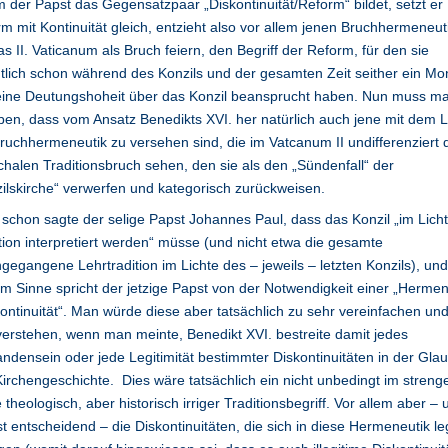
 der Papst das Gegensatzpaar „Diskontinuität/Reform“ bildet, setzt er
m mit Kontinuität gleich, entzieht also vor allem jenen Bruchhermeneut
as II. Vaticanum als Bruch feiern, den Begriff der Reform, für den sie
tlich schon während des Konzils und der gesamten Zeit seither ein Mo
eine Deutungshoheit über das Konzil beansprucht haben. Nun muss m
en, dass vom Ansatz Benedikts XVI. her natürlich auch jene mit dem 
ruchhermeneutik zu versehen sind, die im Vatcanum II undifferenziert 
halen Traditionsbruch sehen, den sie als den „Sündenfall“ der
ilskirche“ verwerfen und kategorisch zurückweisen.
schon sagte der selige Papst Johannes Paul, dass das Konzil „im Lich
tion interpretiert werden“ müsse (und nicht etwa die gesamte
gegangene Lehrtradition im Lichte des – jeweils – letzten Konzils), und
m Sinne spricht der jetzige Papst von der Notwendigkeit einer „Hermen
ontinuität“. Man würde diese aber tatsächlich zu sehr vereinfachen un
erstehen, wenn man meinte, Benedikt XVI. bestreite damit jedes
ndensein oder jede Legitimität bestimmter Diskontinuitäten in der Gla
irchengeschichte. Dies wäre tatsächlich ein nicht unbedingt im streng
 theologisch, aber historisch irriger Traditionsbegriff. Vor allem aber – 
st entscheidend – die Diskontinuitäten, die sich in diese Hermeneutik le