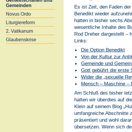
Gemeinschaften und
Gemeinden
Es ist Zeit, den Faden der
Benedikt wieder aufzuneh
Novus Ordo
hatten in bisher sechs Ab
Liturgiereform
wesentliche Inhalte des 
2. Vatikanum
Rod Dreher dargestellt – h
Glaubenskrise
Links:
Die Option Benedikt
Von der Kultur zur Anti
Gemeinde und Gemein
Gott gebührt die erste 
Wider die „sexuelle Re
Mensch – Maschine – 
Am Schluß des bisher let
hatten wir überdies auf di
Klein auf seinem Blog „H
umfangreiche Abschnitte 
präsentiert und wohl dar
übersetzen. Wenn sich denn