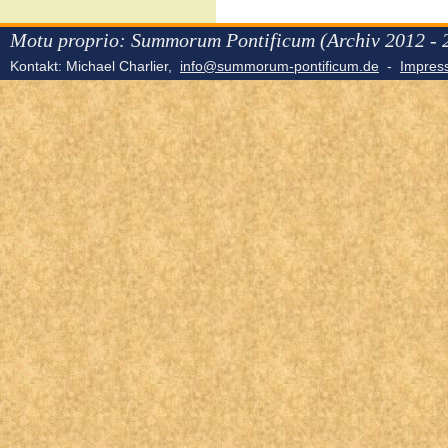
Motu proprio: Summorum Pontificum (Archiv 2012 - 
Kontakt: Michael Charlier,
info@summorum-pontificum.de
-
Impre