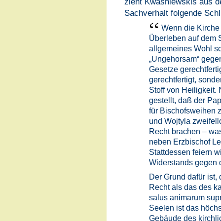
zieht Kwasniewskis aus de
Sachverhalt folgende Schl
Wenn die Kirche 
Überleben auf dem S
allgemeines Wohl sch
„Ungehorsam“ gegen 
Gesetze gerechtfertig
gerechtfertigt, sonder
Stoff von Heiligkeit.
gestellt, daß der Pa
für Bischofsweihen 
und Wojtyla zweifell
Recht brachen – was
neben Erzbischof Lef
Stattdessen feiern w
Widerstands gegen
Der Grund dafür ist,
Recht als das des k
salus animarum supr
Seelen ist das höch
Gebäude des kirchli