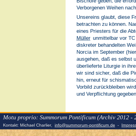
Bischöfe geben, die erford
Verborgenen Weihen nach d
Unsereins glaubt, diese F
betrachten zu können. Na
eines Priesters für die A
Müller
unmittelbar vor TC 
diskreter behandelten We
Norcia im September (hie
ausgehen, daß es selbst un
überlieferte Liturgie in ih
wir sind sicher, daß die P
hin, erneut für schismatis
Vorbild zurückbleiben wird
und Verpflichtung gegeben
Motu proprio: Summorum Pontificum (Archiv 2012 - 
Kontakt: Michael Charlier,
info@summorum-pontificum.de
-
Impre