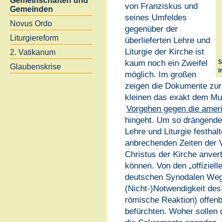
Gemeinschaften und
von Franziskus und
Gemeinden
seines Umfeldes
Novus Ordo
gegenüber der
Liturgiereform
überlieferten Lehre und
Liturgie der Kirche ist
2. Vatikanum
kaum noch ein Zweifel
S
Glaubenskrise
i
möglich. Im großen
zeigen die Dokumente zu
kleinen das exakt dem Mus
Vorgehen gegen die ameri
hingeht. Um so drängender 
Lehre und Liturgie festhalt
anbrechenden Zeiten der 
Christus der Kirche anver
können. Von den „offizielle
deutschen Synodalen Weg 
(Nicht-)Notwendigkeit des
römische Reaktion) offenb
befürchten. Woher sollen 