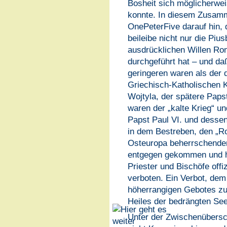
Bosheit sich möglicherwe
konnte. In diesem Zusam
OnePeterFive darauf hin, 
beileibe nicht nur die Piu
ausdrücklichen Willen Ro
durchgeführt hat – und daß
geringeren waren als der d
Griechisch-Katholischen K
Wojtyla, der spätere Paps
waren der „kalte Krieg“ un
Papst Paul VI. und dessen
in dem Bestreben, den „Ro
Osteuropa beherrschende
entgegen gekommen und ha
Priester und Bischöfe offiz
verboten. Ein Verbot, dem
höherrangigen Gebotes z
Heiles der bedrängten See
Unter der Zwischenübersc