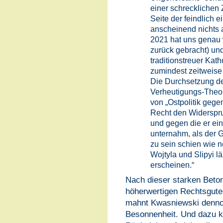
einer schrecklichen
Seite der feindlich e
anscheinend nichts a
2021 hat uns genau w
zurück gebracht) un
traditionstreuer Kath
zumindest zeitweise 
Die Durchsetzung d
Verheutigungs-Theol
von „Ostpolitik gege
Recht den Widerspru
und gegen die er ei
unternahm, als der 
zu sein schien wie 
Wojtyla und Slipyi l
erscheinen.“
Nach dieser starken Beto
höherwertigen Rechtsgut
mahnt Kwasniewski denno
Besonnenheit. Und dazu k