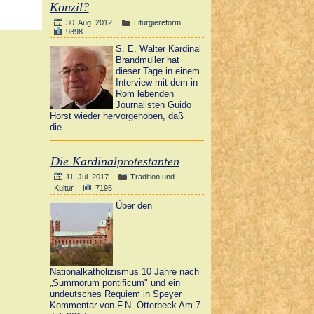
Konzil?
30. Aug. 2012
Liturgiereform
9398
S. E. Walter Kardinal
Brandmüller hat
dieser Tage in einem
Interview mit dem in
Rom lebenden
Journalisten Guido
Horst wieder hervorgehoben, daß
die…
Die Kardinalprotestanten
11. Jul. 2017
Tradition und
Kultur
7195
Über den
Nationalkatholizismus 10 Jahre nach
„Summorum pontificum" und ein
undeutsches Requiem in Speyer
Kommentar von F.N. Otterbeck Am 7.