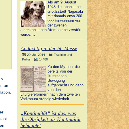
Als am 9. August
1945 die japanische
Großsstadt Nagasaki
mit damals etwa 200
000 Einwohnern von
der zweiten
amerikanischen Atombombe zerstört
wurde,…
Andächtig in der hl. Messe
20. Jul. 2014
Tradition und
Kultur
14480
Zu den Mythen, die
bereits von der
liturgischen
ch
Bewegung
aufgebracht und dann
rn um
von den
lation,
Liturgiereformern nach dem zweiten
Vatikanum ständig wiederholt…
er
„Kontinuität“ ist das, was
die Obrigkeit als Kontinuität
uasi
behauptet
nen