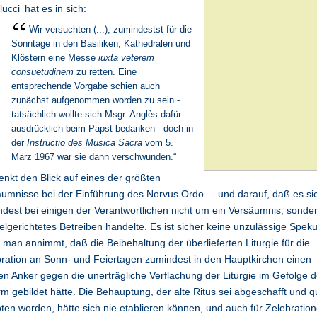
lucci
hat es in sich:
Wir versuchten (...), zumindestst für die
Sonntage in den Basiliken, Kathedralen und
Klöstern eine Messe
iuxta veterem
consuetudinem
zu retten. Eine
entsprechende Vorgabe schien auch
zunächst aufgenommen worden zu sein -
tatsächlich wollte sich Msgr. Anglès dafür
ausdrücklich beim Papst bedanken - doch in
der
Instructio des Musica Sacra
vom 5.
März 1967 war sie dann verschwunden.“
enkt den Blick auf eines der größten
umnisse bei der Einführung des Norvus Ordo – und darauf, daß es si
dest bei einigen der Verantwortlichen nicht um ein Versäumnis, sonde
ielgerichtetes Betreiben handelte. Es ist sicher keine unzulässige Speku
man annimmt, daß die Beibehaltung der überlieferten Liturgie für die
ration an Sonn- und Feiertagen zumindest in den Hauptkirchen einen
en Anker gegen die unerträgliche Verflachung der Liturgie im Gefolge d
m gebildet hätte. Die Behauptung, der alte Ritus sei abgeschafft und q
ten worden, hätte sich nie etablieren können, und auch für Zelebratio