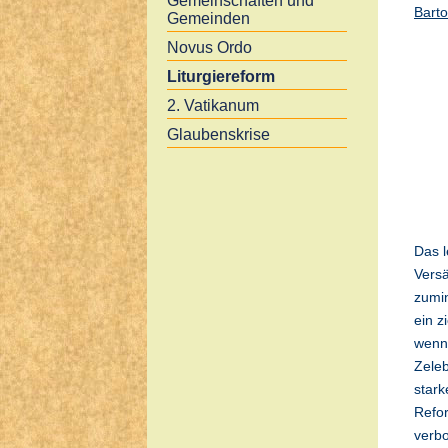
Gemeinschaften und
Barto
Gemeinden
Novus Ordo
Liturgiereform
2. Vatikanum
Glaubenskrise
Das l
Versä
zumin
ein z
wenn 
Zeleb
stark
Refor
verbo