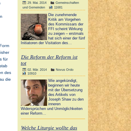
m
29. Mai. 2014
Gemeinschaften
und Gemeinden
11681
Die zunehmende
in
Kritik am Vorgehen
des Kommissars der
FFI scheint Wirkung
zu zeigen – erstmals
hat sich einer der fünf
Initiatoren der Visitation des…
 Form
isher
Die Reform der Reform ist
s für
tot
stab
02. Mär. 2014
Novus Ordo
en des
10910
au die
Wie angekündigt,
beginnen wir heute
mit der Übersetzung
des Artikels von
Joseph Shaw zu den
inneren
Widersprüchen und Unmöglichkeiten
einer Reform…
Welche Liturgie wollte das