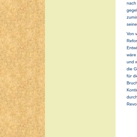
nach
gegeb
zumin
seine
Von v
Refor
Entwi
wäre 
und w
die G
für d
Bruch
Konti
durch
Revol