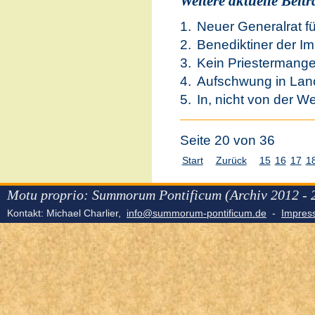
Weitere aktuelle Beiträ
Neuer Generalrat f
Benediktiner der I
Kein Priestermange
Aufschwung in Lan
In, nicht von der We
Seite 20 von 36
Start
Zurück
15
16
17
1
Motu proprio: Summorum Pontificum (Archiv 2012 - 
Kontakt: Michael Charlier,
info@summorum-pontificum.de
-
Impre