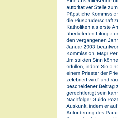
Eine abschließende off
autoritativer Stelle zu
Päpstliche Kommission 
die Piusbruderschaft zu
Katholiken als erste An
überlieferten Liturgie u
den vergangenen Jahre
Januar 2003
beantwort
Kommission, Msgr Perl
„Im strikten Sinn könne
erfüllen, indem Sie ei
einem Priester der Prie
zelebriert wird“ und rä
bescheidener Beitrag 
gerechtfertigt sein kan
Nachfolger Guido Pozz
Auskunft, indem er auf 
Anforderung des Para