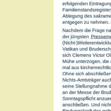
erfolgenden Eintragun
Familienstandsregister
Ablegung des sakrame
entgegen zu nehmen. 
Nachdem die Frage nac
der jüngsten
Pressem
(Nicht-)Weiterentwick
Vatikan und Bruderscha
sich Clemens Victor O
Mühe unterzogen, die a
mal aus kirchenrechtli
Ohne sich abschließen
Nichts-Amtsträger auch
seine Stellungnahme d
an der Messe der Brude
Sonntagspflicht anzue
anschließen. Und nich
Bindungskraft des ge