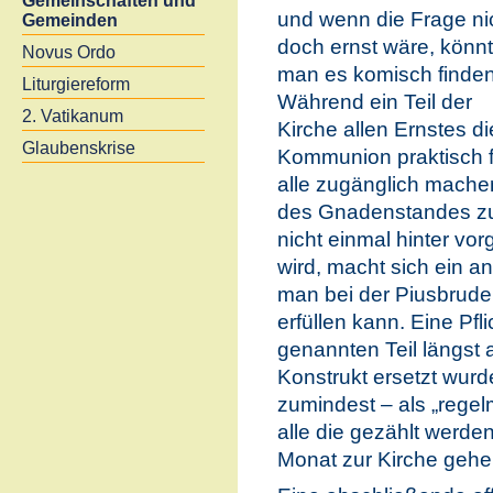
Gemeinschaften und
und wenn die Frage ni
Gemeinden
doch ernst wäre, könn
Novus Ordo
man es komisch finden
Liturgiereform
Während ein Teil der
2. Vatikanum
Kirche allen Ernstes di
Glaubenskrise
Kommunion praktisch f
alle zugänglich mache
des Gnadenstandes 
nicht einmal hinter v
wird, macht sich ein a
man bei der Piusbruder
erfüllen kann. Eine Pfli
genannten Teil längst 
Konstrukt ersetzt wurde
zumindest – als „rege
alle die gezählt werde
Monat zur Kirche gehe