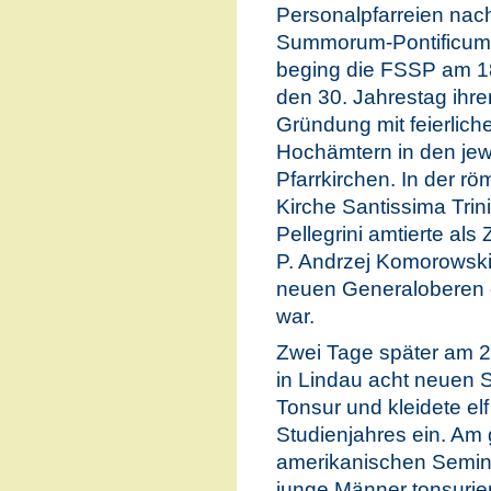
Personalpfarreien nac
Summorum-Pontificum 
beging die FSSP am 18
den 30. Jahrestag ihre
Gründung mit feierlich
Hochämtern in den jew
Pfarrkirchen. In der r
Kirche Santissima Trini
Pellegrini amtierte als 
P. Andrzej Komorowski
neuen Generaloberen 
war.
Zwei Tage später am 20
in Lindau acht neuen S
Tonsur und kleidete el
Studienjahres ein. Am
amerikanischen Semina
junge Männer tonsurier