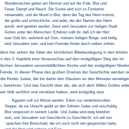
Wunderzeichen geben am Himmel und auf der Erde, Blut und
Feuer, Dampf und Rauch. Die Sonne wird sich zu Finsternis
verwandeln, und der Mond in Blut, denn der Tag des Herrn kommt,
der große und schreckliche, und jeder, der den Namen des Herrn
anruft, wird gerettet werden. Dann wird Jerusalem zur heiligen Stadt
Gottes unter den Menschen: Erfahren sollt ihr, daß ich der Herr
euer Gott bin, wohnend auf Sion, meinem heiligen Berge, und heilig
wird Jersualem sein, und kein Fremder fürder durch selbes ziehen.
alters her sehen die Väter der kirchlichen Bibelauslegung in den letzten
n des 3. Kapitels eine Vorausschau auf den endgültigen Sieg der im
ischen Jerusalem versinnbildlichten Kirche und der endgültigen Niede
 Feinde. In dieser Phase des großen Dramas der Geschichte werden si
die Kinder Judas, die bis dahin den Glauben an den Messias verweige
, bekehren. Und das Gericht über die, die sich dem Willen Gottes wide
ein Volk verführt und versklavt haben, wird endgültig sein.
Ägypten soll zur Wüste werden, Edom zur verderbnisvollen
Steppe; da sie Unrecht geübt an den Söhnen Judas und unschuldig
Blut vergossen in seinem Lande. Und Judäa wird ewig bewohnt
sein, und Jersualem von Geschlecht zu Geschlecht. Ich will rein
sprechen Ihre Blutschuld, die ich noch nicht rein gesprochen hatte,