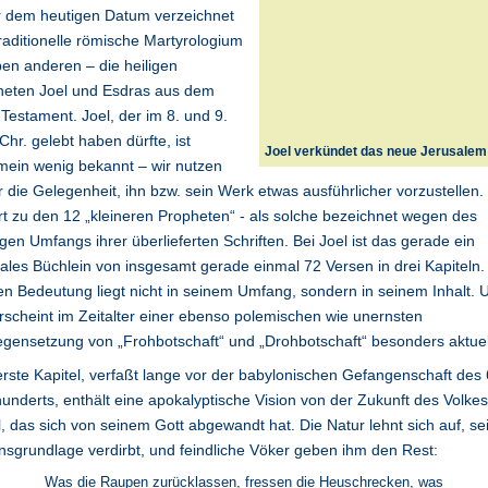
r dem heutigen Datum verzeichnet
raditionelle römische Martyrologium
en anderen – die heiligen
heten Joel und Esdras aus dem
 Testament. Joel, der im 8. und 9.
 Chr. gelebt haben dürfte, ist
Joel verkündet das neue Jerusalem
mein wenig bekannt – wir nutzen
 die Gelegenheit, ihn bzw. sein Werk etwas ausführlicher vorzustellen.
t zu den 12 „kleineren Propheten“ - als solche bezeichnet wegen des
gen Umfangs ihrer überlieferten Schriften. Bei Joel ist das gerade ein
les Büchlein von insgesamt gerade einmal 72 Versen in drei Kapiteln
n Bedeutung liegt nicht in seinem Umfang, sondern in seinem Inhalt. 
rscheint im Zeitalter einer ebenso polemischen wie unernsten
gensetzung von „Frohbotschaft“ und „Drohbotschaft“ besonders aktuel
rste Kapitel, verfaßt lange vor der babylonischen Gefangenschaft des 
underts, enthält eine apokalyptische Vision von der Zukunft des Volkes
l, das sich von seinem Gott abgewandt hat. Die Natur lehnt sich auf, se
sgrundlage verdirbt, und feindliche Vöker geben ihm den Rest:
Was die Raupen zurücklassen, fressen die Heuschrecken, was