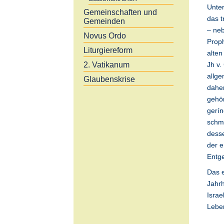
Unte
Gemeinschaften und
das t
Gemeinden
– neb
Novus Ordo
Prop
Liturgiereform
alten
2. Vatikanum
Jh v.
allge
Glaubenskrise
daher
gehör
gerín
schma
desse
der e
Entge
Das e
Jahrh
Israe
Leben