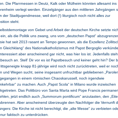
n. Die Pfarrmessen in Deutz, Kalk oder Mülheim könnten allesamt ins
renheim verlegt werden. Einzelgänger aus den mittleren Jahrgängen 
in der Stadtjugendmesse, weil dort (!) liturgisch noch nicht alles zur
sition steht.
elbstdemontage von Gebet und Arbeit der deutschen Kirche setzte nich
ein, als die Politik uns zwang, uns vom „deutschen Papst“ abzugrenze
sie hat seit 2013 rasant an Tempo gewonnen, als die Exzellenz Zollitsc
en Gleichklang“ des Nationalkatholizismus mit Papst Bergoglio verkünde
nteressiert aber anscheinend gar nicht, was hier los ist. Jedenfalls steh
besuch an. Stell' Dir vor es ist Papstbesuch und keiner geht hin? Der b
rittsgeneigte knapp 81-jährige wird noch nicht zurücktreten, weil er no
ln und Wegen sucht, seine insgesamt unfruchtbar gebliebenen „Parolen
rgegangen in einem römischen Chaoskarussell, noch irgendwie
kehrbar“ zu machen. Auch „Papst Scola“ in Milano wurde inzwischen
kgetreten. Das Politbüro von Santa Marta wird Pope Francis permanen
hlen, jetzt endlich auch „Summorum pontificum“ anzutasten, den „Eite
ubrennen. Aber anscheinend überzeugte den Nachfolger die Vernunft 
ngers: Die Kirche ist nicht berechtigt, die „alte Messe“ zu verbieten od
nur faktisch zu unterdrücken.