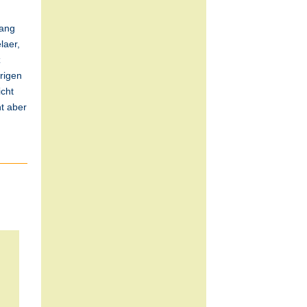
gang
laer,
z
hrigen
icht
ht aber