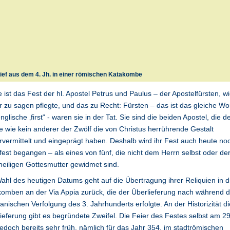
ief aus dem 4. Jh. in einer römischen Katakombe
 ist das Fest der hl. Apostel Petrus und Paulus – der Apostelfürsten, 
r zu sagen pflegte, und das zu Recht: Fürsten – das ist das gleiche Wo
nglische ‚first“ - waren sie in der Tat. Sie sind die beiden Apostel, die d
e wie kein anderer der Zwölf die von Christus herrührende Gestalt
rvermittelt und eingeprägt haben. Deshalb wird ihr Fest auch heute noc
est begangen – als eines von fünf, die nicht dem Herrn selbst oder de
eiligen Gottesmutter gewidmet sind.
ahl des heutigen Datums geht auf die Übertragung ihrer Reliquien in d
omben an der Via Appia zurück, die der Überlieferung nach während d
ianischen Verfolgung des 3. Jahrhunderts erfolgte. An der Historizität d
ieferung gibt es begründete Zweifel. Die Feier des Festes selbst am 29
jedoch bereits sehr früh, nämlich für das Jahr 354, im stadtrömischen