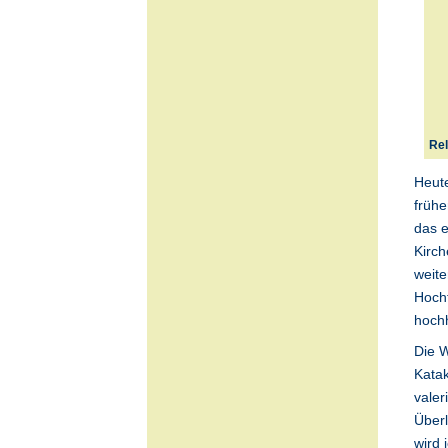
Rel
Heute
frühe
das e
Kirch
weite
Hochf
hochh
Die W
Katak
valer
Überl
wird 