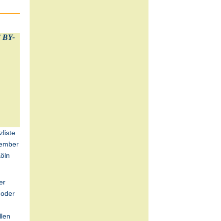
liste
ptember
Köln
er
 oder
llen