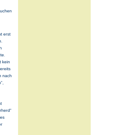
suchen
t erst
n.
h
te.
t kein
ereits
ch nach
“,
t
rherd“
des
er