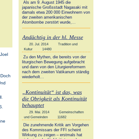
Als am 9. August 1945 die
japanische Großsstadt Nagasaki mit
damals etwa 200 000 Einwohnern von
der zweiten amerikanischen
Atombombe zerstört wurde,…
Andächtig in der hl. Messe
20. Jul. 2014
Tradition und
Kultur
14480
 Joel
Zu den Mythen, die bereits von der
liturgischen Bewegung aufgebracht
und dann von den Liturgiereformern
nach dem zweiten Vatikanum ständig
. Doch
wiederholt…
Und
„Kontinuität“ ist das, was
l.
die Obrigkeit als Kontinuität
behauptet
6.
29. Mai. 2014
Gemeinschaften
und Gemeinden
11682
ine
Die zunehmende Kritik am Vorgehen
des Kommissars der FFI scheint
Wirkung zu zeigen – erstmals hat