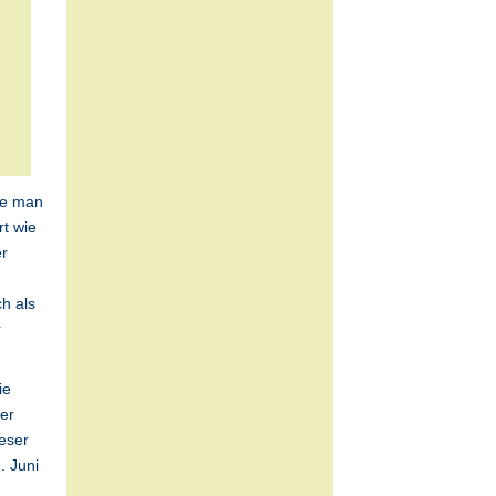
wie man
rt wie
er
h als
r
ie
er
ieser
. Juni