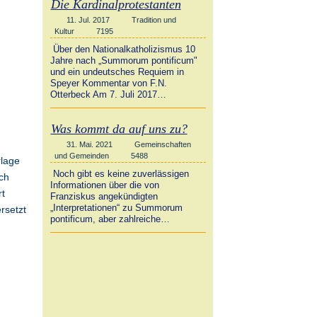
Die Kardinalprotestanten
11. Jul. 2017
Tradition und
Kultur
7195
Über den Nationalkatholizismus 10
Jahre nach „Summorum pontificum"
und ein undeutsches Requiem in
Speyer Kommentar von F.N.
Otterbeck Am 7. Juli 2017…
Was kommt da auf uns zu?
31. Mai. 2021
Gemeinschaften
und Gemeinden
5488
rlage
Noch gibt es keine zuverlässigen
ch
Informationen über die von
rt
Franziskus angekündigten
„Interpretationen“ zu Summorum
rsetzt
pontificum, aber zahlreiche…