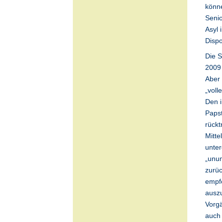
könne
Senio
Asyl 
Dispo
Die S
2009 
Aber 
„voll
Den i
Papst
rückt
Mitte
unte
„unum
zurüc
empfe
ausz
Vorgä
auch 