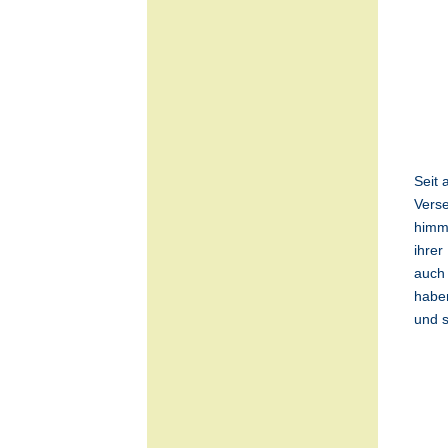
Seit 
Verse
himml
ihrer
auch 
haben
und s