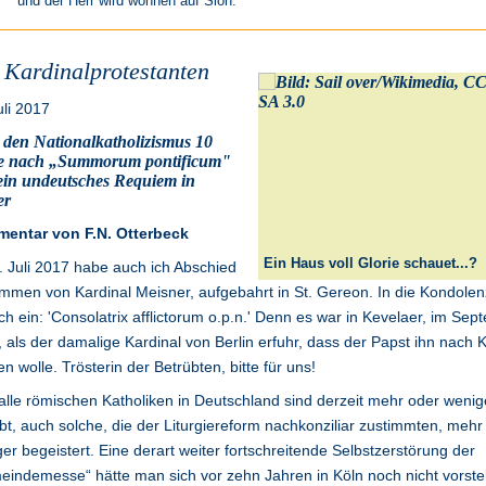
und der Herr wird wohnen auf Sion.
 Kardinalprotestanten
uli 2017
 den Nationalkatholizismus 10
e nach „Summorum pontificum"
ein undeutsches Requiem in
er
entar von F.N. Otterbeck
Ein Haus voll Glorie schauet...?
 Juli 2017 habe auch ich Abschied
men von Kardinal Meisner, aufgebahrt in St. Gereon. In die Kondolenz
ich ein: 'Consolatrix afflictorum o.p.n.' Denn es war in Kevelaer, im Se
 als der damalige Kardinal von Berlin erfuhr, dass der Papst ihn nach 
n wolle. Trösterin der Betrübten, bitte für uns!
alle römischen Katholiken in Deutschland sind derzeit mehr oder wenig
bt, auch solche, die der Liturgiereform nachkonziliar zustimmten, mehr
er begeistert. Eine derart weiter fortschreitende Selbstzerstörung der
indemesse“ hätte man sich vor zehn Jahren in Köln noch nicht vorste