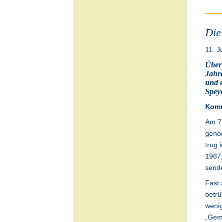
Die
11. J
Über
Jahr
und 
Spey
Komm
Am 7.
genom
trug 
1987,
sende
Fast 
betrü
wenig
„Geme