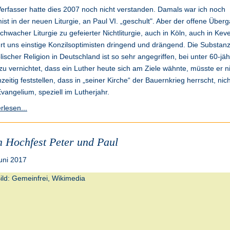
erfasser hatte dies 2007 noch nicht verstanden. Damals war ich noch
ist in der neuen Liturgie, an Paul VI. „geschult". Aber der offene Über
chwacher Liturgie zu gefeierter Nichtliturgie, auch in Köln, auch in Keve
rt uns einstige Konzilsoptimisten dringend und drängend. Die Substan
lischer Religion in Deutschland ist so sehr angegriffen, bei unter 60-jä
u vernichtet, dass ein Luther heute sich am Ziele wähnte, müsste er n
hzeitig feststellen, dass in „seiner Kirche“ der Bauernkrieg herrscht, nic
vangelium, speziell im Lutherjahr.
rlesen...
 Hochfest Peter und Paul
uni 2017