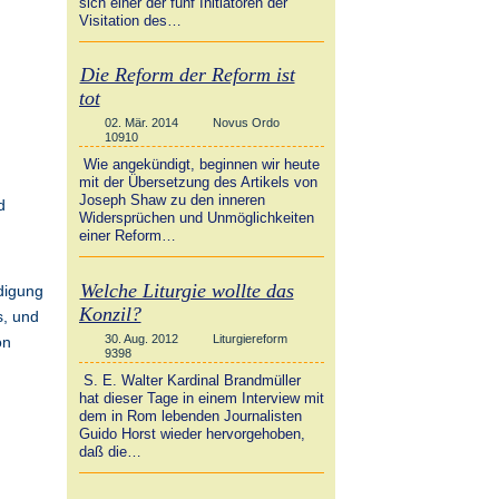
sich einer der fünf Initiatoren der
Visitation des…
Die Reform der Reform ist
tot
02. Mär. 2014
Novus Ordo
10910
Wie angekündigt, beginnen wir heute
mit der Übersetzung des Artikels von
Joseph Shaw zu den inneren
d
Widersprüchen und Unmöglichkeiten
einer Reform…
Welche Liturgie wollte das
ndigung
Konzil?
s, und
30. Aug. 2012
Liturgiereform
on
9398
S. E. Walter Kardinal Brandmüller
hat dieser Tage in einem Interview mit
dem in Rom lebenden Journalisten
Guido Horst wieder hervorgehoben,
daß die…