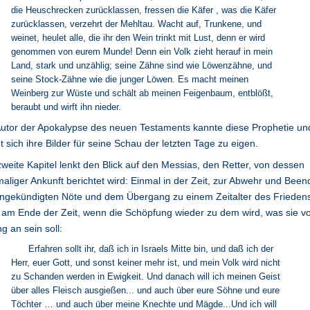
die Heuschrecken zurücklassen, fressen die Käfer , was die Käfer
zurücklassen, verzehrt der Mehltau. Wacht auf, Trunkene, und
weinet, heulet alle, die ihr den Wein trinkt mit Lust, denn er wird
genommen von eurem Munde! Denn ein Volk zieht herauf in mein
Land, stark und unzählig; seine Zähne sind wie Löwenzähne, und
seine Stock-Zähne wie die junger Löwen. Es macht meinen
Weinberg zur Wüste und schält ab meinen Feigenbaum, entblößt,
beraubt und wirft ihn nieder.
utor der Apokalypse des neuen Testaments kannte diese Prophetie un
 sich ihre Bilder für seine Schau der letzten Tage zu eigen.
weite Kapitel lenkt den Blick auf den Messias, den Retter, von dessen
aliger Ankunft berichtet wird: Einmal in der Zeit, zur Abwehr und Bee
angekündigten Nöte und dem Übergang zu einem Zeitalter des Frieden
am Ende der Zeit, wenn die Schöpfung wieder zu dem wird, was sie v
g an sein soll:
Erfahren sollt ihr, daß ich in Israels Mitte bin, und daß ich der
Herr, euer Gott, und sonst keiner mehr ist, und mein Volk wird nicht
zu Schanden werden in Ewigkeit. Und danach will ich meinen Geist
über alles Fleisch ausgießen... und auch über eure Söhne und eure
Töchter … und auch über meine Knechte und Mägde...Und ich will