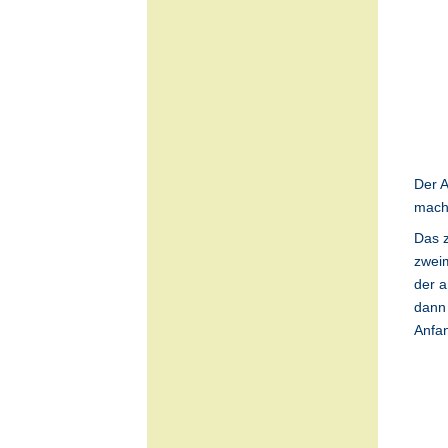
Der A
macht
Das z
zweim
der 
dann 
Anfan