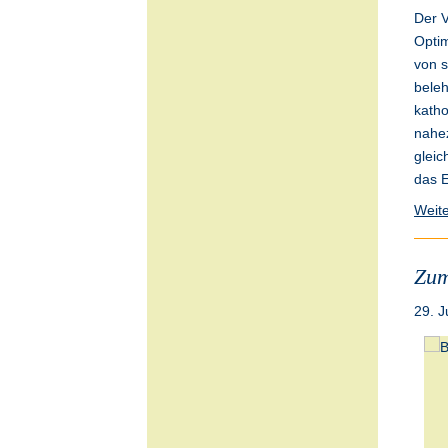
Der V
Optim
von s
beleh
katho
nahez
gleic
das E
Weite
Zum
29. J