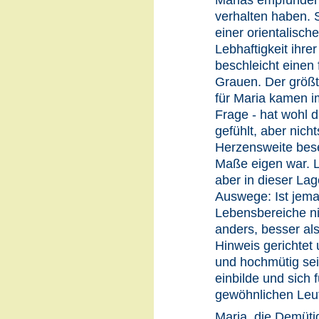
Marias empfunden 
verhalten haben. S
einer orientalisch
Lebhaftigkeit ihre
beschleicht einen 
Grauen. Der größt
für Maria kamen i
Frage - hat wohl 
gefühlt, aber nich
Herzensweite bese
Maße eigen war. L
aber in dieser La
Auswege: Ist jema
Lebensbereiche nic
anders, besser als
Hinweis gerichtet 
und hochmütig sei,
einbilde und sich f
gewöhnlichen Leu
Maria, die Demütig