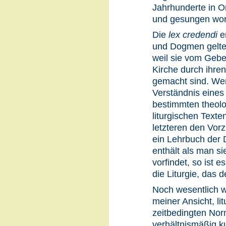
Jahrhunderte in O
und gesungen word
Die
lex credendi
e
und Dogmen gelten 
weil sie vom Gebe
Kirche durch ihre
gemacht sind. We
Verständnis eine
bestimmten theolo
liturgischen Texte
letzteren den Vor
ein Lehrbuch der 
enthält als man si
vorfindet, so ist 
die Liturgie, das d
Noch wesentlich w
meiner Ansicht, li
zeitbedingten Norm
verhältnismäßig k