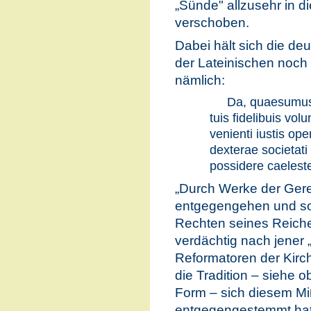
„Sünde" allzusehr in 
verschoben.
Dabei hält sich die d
der Lateinischen noch 
nämlich:
Da, quaesumus
tuis fidelibuis vol
venienti iustis op
dexterae societat
possidere caelest
„Durch Werke der Gerec
entgegengehen und so 
Rechten seines Reiche
verdächtig nach jener „
Reformatoren der Kirch
die Tradition – siehe o
Form – sich diesem Mi
entgegengestemmt hatt