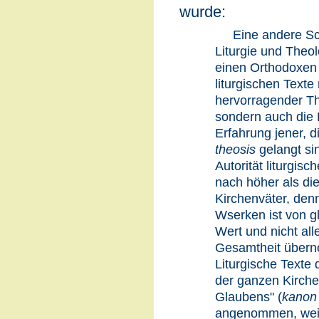
wurde:
Eine andere Sc
Liturgie und Theo
einen Orthodoxen 
liturgischen Texte
hervorragender Th
sondern auch die 
Erfahrung jener, di
theosis
gelangt si
Autorität liturgisc
nach höher als di
Kirchenväter, denn
Wserken ist von g
Wert und nicht alle
Gesamtheit über
Liturgische Text
der ganzen Kirche
Glaubens" (
kanon 
angenommen, weil 