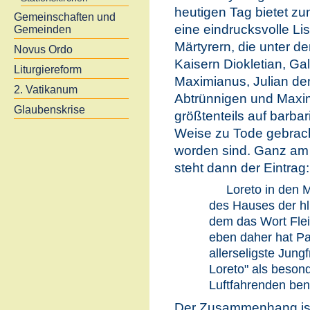
heutigen Tag bietet zu
Gemeinschaften und
eine eindrucksvolle Li
Gemeinden
Märtyrern, die unter d
Novus Ordo
Kaisern Diokletian, Gal
Liturgiereform
Maximianus, Julian d
2. Vatikanum
Abtrünnigen und Maxi
Glaubenskrise
größtenteils auf barba
Weise zu Tode gebrac
worden sind. Ganz am
steht dann der Eintrag:
Loreto in den 
des Hauses der hl.
dem das Wort Flei
eben daher hat Pa
allerseligste Jungf
Loreto" als besond
Luftfahrenden be
Der Zusammenhang ist