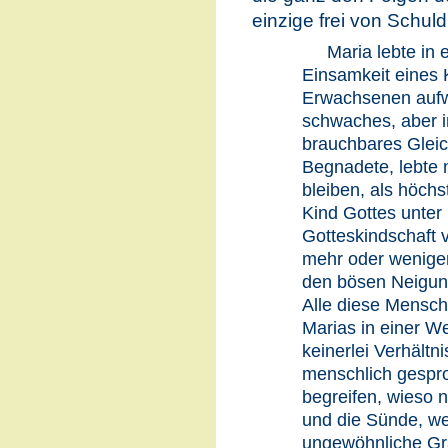
einzige frei von Schul
Maria lebte in 
Einsamkeit eines K
Erwachsenen aufw
schwaches, aber 
brauchbares Gleich
Begnadete, lebte 
bleiben, als höch
Kind Gottes unter
Gotteskindschaft 
mehr oder weniger
den bösen Neigunge
Alle diese Mensch
Marias in einer We
keinerlei Verhältni
menschlich gespro
begreifen, wieso 
und die Sünde, we
ungewöhnliche Grä