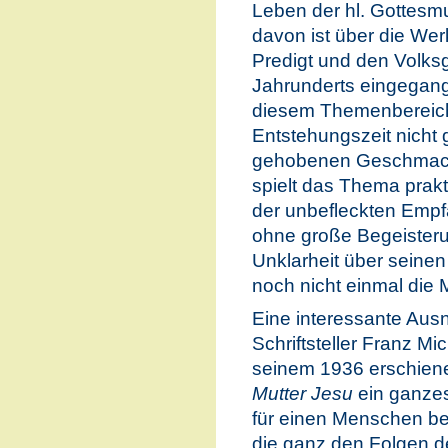
Leben der hl. Gottesmut
davon ist über die Wer
Predigt und den Volks
Jahrunderts eingegang
diesem Themenbereich e
Entstehungszeit nicht
gehobenen Geschmacks
spielt das Thema prak
der unbefleckten Empf
ohne große Begeister
Unklarheit über seinen
noch nicht einmal die 
Eine interessante Ausn
Schriftsteller Franz Mi
seinem 1936 erschie
Mutter Jesu
ein ganzes
für einen Menschen be
die ganz den Folgen de