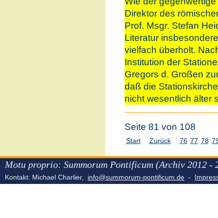
Wie der gegenwertige 
Direktor des römischen
Prof. Msgr. Stefan Heid,
Literatur insbesonder
vielfach überholt. Na
Institution der Station
Gregors d. Großen zur
daß die Stationskirch
nicht wesentlich älter
Seite 81 von 108
Start
Zurück
76
77
78
7
Motu proprio: Summorum Pontificum (Archiv 2012 - 
Kontakt: Michael Charlier,
info@summorum-pontificum.de
-
Impre