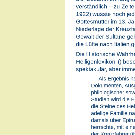
verständlich – zu Zeit
1922) wusste noch je
Gottesmutter im 13. J
Niederlage der Kreuzfa
Gewalt der Sultane geb
die Lüfte nach Italien
Die Historische Wahrhe
Heiligenlexikon
() besc
spektakulär, aber imm
Als Ergebnis n
Dokumenten, Aus
philologischer so
Studien wird die E
die Steine des He
adelige Familie n
damals über Epiru
herrschte, mit ein
der Kreuzfahrer ü