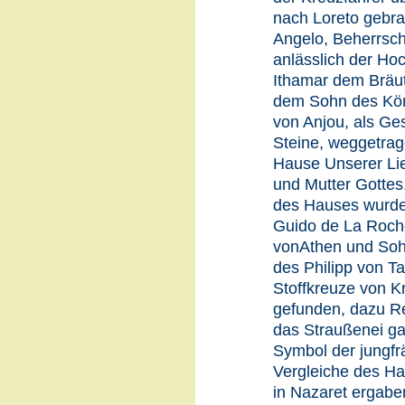
nach Loreto gebra
Angelo, Beherrsch
anlässlich der Hoc
Ithamar dem Bräut
dem Sohn des Köni
von Anjou, als Ges
Steine, weggetra
Hause Unserer Lie
und Mutter Gottes
des Hauses wurd
Guido de La Roch
vonAthen und Soh
des Philipp von Ta
Stoffkreuze von K
gefunden, dazu Re
das Straußenei gal
Symbol der jungfr
Vergleiche des Ha
in Nazaret ergabe