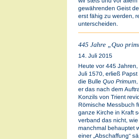
wir stets und vor alle
gewährenden Geist der
erst fähig zu werden, 
unterscheiden.
445 Jahre „Quo pri
14. Juli 2015
Heute vor 445 Jahren,
Juli 1570, erließ Papst
die Bulle
Quo Primum
,
er das nach dem Auftr
Konzils von Trient revid
Römische Messbuch fü
ganze Kirche in Kraft s
verband das nicht, wie
manchmal behauptet wi
einer „Abschaffung“ sä