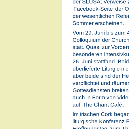
der SLUSA; Verweise z
Facebook-Seite
der Or
der wesentlichen Refe
Sommer erscheinen.
Vom 29. Juni bis zum 4.
Colloquium der Church
statt. Quasi zur Vorbe
besonderen Intensivkur
26. Juni stattfand. Be
überlieferte Liturgie 
aber beide sind der He
verpflichtet und räumen
Gottesdiensten breiten
auch in Form von Vide
auf
The Chant Café
.
Im irischen Cork begann
liturgische Konferenz
Eröffnungstag
zum The