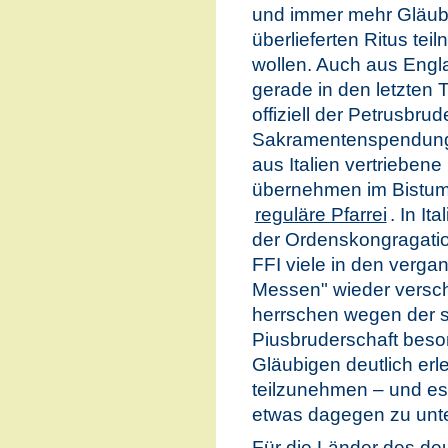
und immer mehr Gläub
überlieferten Ritus te
wollen. Auch aus Engla
gerade in den letzten
offiziell der Petrusbrud
Sakramentenspendung 
aus Italien vertrieben
übernehmen im Bistum
reguläre Pfarrei
. In I
der Ordenskongragatio
FFI viele in den verg
Messen" wieder versch
herrschen wegen der s
Piusbruderschaft beso
Gläubigen deutlich erle
teilzunehmen – und e
etwas dagegen zu unt
Für die Länder des d