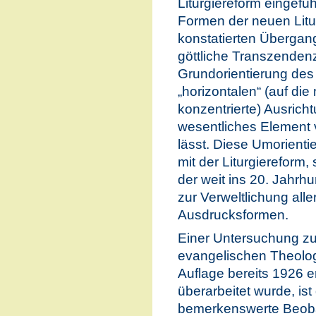
Liturgiereform eingefüh
Formen der neuen Litur
konstatierten Übergang 
göttliche Transzenden
Grundorientierung des
„horizontalen“ (auf di
konzentrierte) Ausrich
wesentliches Element
lässt. Diese Umorientier
mit der Liturgiereform,
der weit ins 20. Jahr
zur Verweltlichung alle
Ausdrucksformen.
Einer Untersuchung zu
evangelischen Theologe
Auflage bereits 1926 
überarbeitet wurde, is
bemerkenswerte Beob