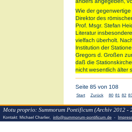
anders angegeben, v
Wie der gegenwertige 
Direktor des römischen
Prof. Msgr. Stefan Heid,
Literatur insbesonder
vielfach überholt. Na
Institution der Station
Gregors d. Großen zur
daß die Stationskirch
nicht wesentlich älter
Seite 85 von 108
Start
Zurück
80
81
82
8
Motu proprio: Summorum Pontificum (Archiv 2012 - 
Kontakt: Michael Charlier,
info@summorum-pontificum.de
-
Impre