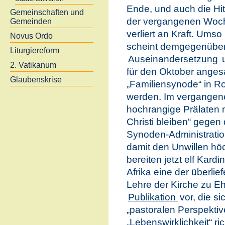
Ende, und auch die Hi
Gemeinschaften und
der vergangenen Woc
Gemeinden
verliert an Kraft. Umso
Novus Ordo
scheint demgegenüber
Liturgiereform
Auseinandersetzung
2. Vatikanum
für den Oktober anges
Glaubenskrise
„Familiensynode“ in R
werden. Im vergangene
hochrangige Prälaten 
Christi bleiben“ gegen
Synoden-Administration
damit den Unwillen höc
bereiten jetzt elf Kar
Afrika eine der überli
Lehre der Kirche zu Eh
Publikation
vor, die s
„pastoralen Perspekti
„Lebenswirklichkeit“ ri