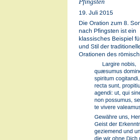
Pfingsten
19. Juli 2015
Die Oration zum 8. So
nach Pfingsten ist ein
klassisches Beispiel für
und Stil der traditionell
Orationen des römisch
Largire nobis,
quæsumus domine
spiritum cogitandi
recta sunt, propiti
agendi: ut, qui sin
non possumus, s
te vivere valeamu
Gewähre uns, Herr 
Geist der Erkennt
geziemend und uns 
die wir ohne Dich 