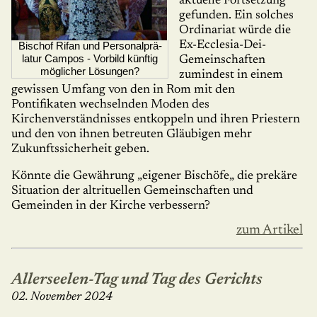
aktu­elle Fortsetzung
gefunden. Ein solches
Ordinariat würde die
Ex-Ecclesia-Dei-
Bischof Rifan und Personal­prä­
latur Campos - Vorbild künftig
Gemeinschaften
möglicher Lösungen?
zumindest in einem
gewis­sen Umfang von den in Rom mit den
Pontifikaten wechseln­den Moden des
Kirchenverständnisses entkoppeln und ihren Priestern
und den von ihnen betreu­ten Gläubigen mehr
Zukunftssicherheit geben.
Könnte die Gewährung „eigener Bischöfe„ die prekäre
Situation der altrituellen Gemeinschaften und
Gemeinden in der Kirche verbessern?
zum Artikel
Allerseelen-Tag und Tag des Gerichts
02. November 2024