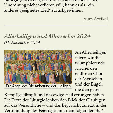
Unordnung nicht verlieren will, kann es als „ein
anderes geeignetes Lied“ zurückgewinnen.
zum Artikel
Allerheiligen und Allerseelen 2024
01. November 2024
An Allerheiligen
feiern wir die
trium­phie­rende
Kirche, den
endlosen Chor
der Menschen
und der Engel,
Fra Angelico: Die Anbetung der Heiligen
die den guten
Kampf gekämpft und das ewige Heil errungen haben.
Die Texte der Liturgie lenken den Blick der Gläubigen
auf das Wesentliche — und das liegt nicht zuletzt in der
Verbinmdung des Feiertages mit dem folgenden Buß-