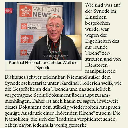
Wie und was auf
der Synode im
Einzel­nen
besprochen
wurde, war
wegen der
Eigen­heiten des
auf „runde
Tische“ zer­
streuten und von
Kardinal Hollerich erklärt der Welt die
„Relatoren“
Synode
manipu­lierten
Diskurses schwer erkennbar. Niemand außer dem
Synodensekre­tariat unter Kardinal Hollerich weiß, wie
die Gespräche an den Tischen und das schließlich
vorgetragene Schlußdoku­ment überhaupt zu­sam­
menhängen. Daher ist auch kaum zu sagen, inwieweit
dieses Dokument dem ständig wieder­holten Anspruch
genügt, Ausdruck einer „hörenden Kirche“ zu sein. Die
Katholiken, die sich der Tradition verpflichtet sehen,
haben davon jedenfalls wenig gemerkt.