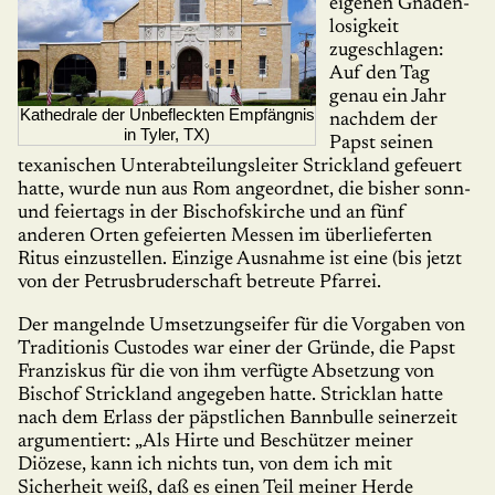
eigenen Gnaden­
lo­sigkeit
zugeschlagen:
Auf den Tag
genau ein Jahr
Kathedrale der Unbefleckten Empfängnis
nachdem der
in Tyler, TX)
Papst seinen
texanischen Un­ter­abteilungsleiter Strickland gefeuert
hatte, wurde nun aus Rom angeordnet, die bisher sonn-
und feiertags in der Bischofskirche und an fünf
anderen Orten gefeierten Messen im über­lie­fer­ten
Ritus einzustellen. Einzige Ausnahme ist eine (bis jetzt
von der Petrusbruderschaft betreute Pfarrei.
Der mangelnde Umsetzungseifer für die Vorgaben von
Traditionis Custodes war einer der Gründe, die Papst
Franziskus für die von ihm verfügte Absetzung von
Bischof Strickland ange­geben hatte. Stricklan hatte
nach dem Erlass der päpstlichen Bannbulle seinerzeit
argu­men­tiert: „Als Hirte und Beschützer meiner
Diözese, kann ich nichts tun, von dem ich mit
Sicherheit weiß, daß es einen Teil meiner Herde