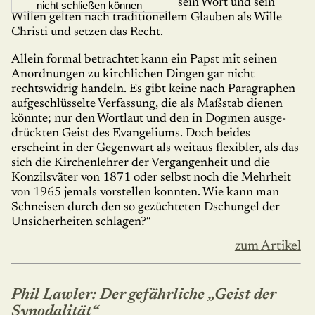
sein Wort und sein
nicht schließen können
Willen gelten nach tradi­tionellem Glauben als Wille
Christi und setzen das Recht.
Allein formal be­trach­tet kann ein Papst mit seinen
Anordnungen zu kirch­lichen Dingen gar nicht
rechtswidrig han­deln. Es gibt keine nach Paragraphen
aufgeschlüsselte Verfassung, die als Maß­stab dienen
könnte; nur den Wortlaut und den in Dogmen ausge­
drückten Geist des Evangeliums. Doch beides
erscheint in der Gegen­wart als weitaus flexibler, als das
sich die Kirchenlehrer der Vergangen­heit und die
Konzilsväter von 1871 oder selbst noch die Mehrheit
von 1965 jemals vorstellen konnten. Wie kann man
Schneisen durch den so gezüchteten Dschungel der
Unsicherheiten schlagen?“
zum Artikel
Phil Lawler: Der gefährliche „Geist der
Synodalität“