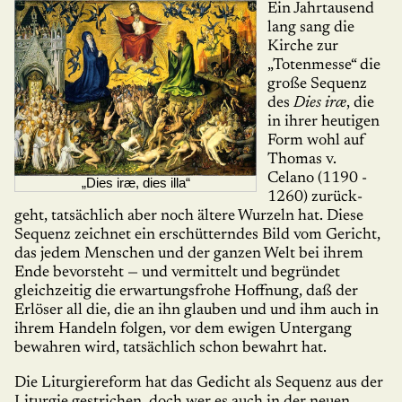
Ein Jahrtausend
lang sang die
Kirche zur
„Totenmesse“ die
große Sequenz
des
Dies iræ
, die
in ihrer heutigen
Form wohl auf
Thomas v.
Celano (1190 -
„Dies iræ, dies illa“
1260) zurück­
geht, tatsächlich aber noch ältere Wur­zeln hat. Diese
Sequenz zeichnet ein erschütterndes Bild vom Gericht,
das jedem Menschen und der ganzen Welt bei ihrem
Ende bevorsteht — und vermittelt und begründet
gleichzeitig die erwartungsfrohe Hoffnung, daß der
Erlöser all die, die an ihn glau­ben und und ihm auch in
ihrem Handeln folgen, vor dem ewigen Unter­gang
bewahren wird, tatsächlich schon bewahrt hat.
Die Liturgiereform hat das Gedicht als Sequenz aus der
Liturgie gestrichen, doch wer es auch in der neuen