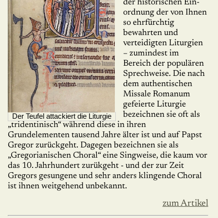
der historischen Ein­
ordnung der von Ihnen
so ehrfürchtig
bewahrten und
verteidigten Liturgien
– zumindest im
Bereich der populären
Sprechweise. Die nach
dem authenti­schen
Missale Romanum
gefeierte Litur­gie
bezeichnen sie oft als
Der Teufel attackiert die Liturgie
„tridentinisch“ während diese in ihren
Grundelementen tau­send Jahre älter ist und auf Papst
Gregor zurückgeht. Dagegen bezeichnen sie als
„Gregorianischen Choral“ eine Singweise, die kaum vor
das 10. Jahr­hundert zurükgeht - und der zur Zeit
Gregors gesungene und sehr anders klingende Choral
ist ihnen weitgehend unbekannt.
zum Artikel