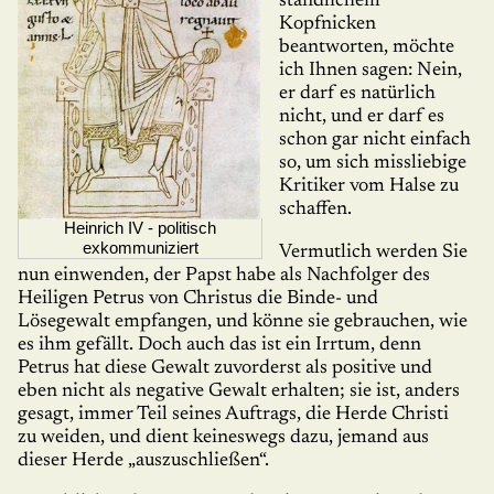
ständlichem
Kopfnicken
beantworten, möchte
ich Ihnen sagen: Nein,
er darf es natürlich
nicht, und er darf es
schon gar nicht einfach
so, um sich missliebige
Kritiker vom Halse zu
schaffen.
Heinrich IV - politisch
exkommuniziert
Vermutlich werden Sie
nun einwen­den, der Papst habe als Nachfolger des
Heili­gen Petrus von Christus die Binde- und
Lösegewalt emp­fangen, und könne sie gebrauchen, wie
es ihm gefällt. Doch auch das ist ein Irrtum, denn
Petrus hat diese Gewalt zu­vor­derst als positive und
eben nicht als negative Gewalt erhalten; sie ist, anders
gesagt, immer Teil seines Auftrags, die Herde Christi
zu weiden, und dient keineswegs dazu, jemand aus
dieser Herde „auszuschließen“.