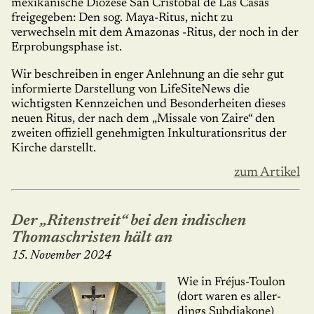
mexika­nische Diözese San Cri­stóbal de Las Casas
freigegeben: Den sog. Maya-Ritus, nicht zu
verwechseln mit dem Amazonas -­Ritus, der noch in der
Erprobungsphase ist.
Wir beschreiben in enger Anlehnung an die sehr gut
informierte Dar­stel­lung von LifeSiteNews die
wichtigsten Kennzeichen und Besonder­hei­ten dieses
neuen Ritus, der nach dem „Missale von Zaire“ den
zweiten offiziell genehmigten Inkultu­rationsritus der
Kirche darstellt.
zum Artikel
Der „Ritenstreit“ bei den indischen
Thomaschristen hält an
15. November 2024
Wie in Fréjus-Toulon
(dort waren es aller­
dings Subdiakone)