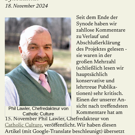
18. November 2024
Seit dem Ende der
Synode haben wir
zahllose Kommentare
zu Verlauf und
Abschlußerklä­rung
des Projektes gelesen -
sie waren in der
großen Mehrzahl
(schließlich lesen wir
haupt­sächlich
konservative und
lehrtreue Publika­
tionen) sehr kritisch.
Einen der unse­rer An­
sicht nach treffendsten
Phil Lawler, Chefredakteur von
Kommentare hat am
Catholic Culture
15. November Phil Lawler, Chefredakteur von
Catholic Culture
, veröffentlicht. Wir haben diesen
Artikel (mit Google-Translate beschleu­nigt) übersetzt