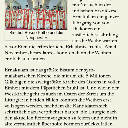
mußte auch in der
indischen Erzdiözese
Ernakulam ein ganzer
Jahr­gang von von
Diakonen ein
Bischof Bosco Putho und die
zusätzliches Jahr lang
Neupriester
auf die Weihe warten,
bevor Rom die erfor­derliche Erlaubnis erteilte. Am 4.
November dieses Jahres konnten dann die Weihen
endlich stattfinden.
Ernakulam ist das größte Bistum der syro-
malabarischen Kirche, die mit um die 5 Millionen
Gläubigen die zweitgrößte Kirche des Ostens in voller
Einheit mit dem Päpstlichen Stuhl ist. Und wie in der
Westkirche geht es auch im Osten der Streit um die
Liturgie: In beiden Fällen konnten die Weihen erst
vollzogen werden, nachdem die Kandidaten sich
schriftlich dazu verpflichtet hatten, die Liturgie nach
den aktuellen Reformvorgaben zu feiern und nicht in
alte vermeintlich überholte Formen zurückzufallen.