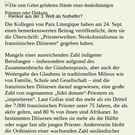
Kleriker aus der 3. Welt als Nothelfer?
Die Kollegen von Paix Liturgique haben am 24. Sept.
einen bemerkenswerten Beitrag veröf­fent­licht, dem sie
die Über­schrift: „Priester­weihen: Neokolonialis­mus in
französischen Diö­zesen“ gegeben haben.
Mangels einer ausreichenden Zahl indigener
Berufungen – insbesondere aufgrund des
Zusammenbruchs der Glaubenspraxis, aber auch der
Wei­ter­gabe des Glaubens in traditionellen Milieus wie
von Familie, Schule und Gesell­schaft – sind die
französischen Diözesen darauf angewiesen, eine große
Zahl von sogenannten „fidei donum“-Priestern zu
„impor­tieren“. Laut Golias sind das mehr als ein Drittel
der 7.000 französischen Priester unter 75 Jahren, die als
aktiv gelten, und 80 % von ihnen sind Afrikaner. In
bestimmten Diözesen stellen sie mehr als die Hälfte
oder sogar fast alle jungen Priester. Andererseits bleibt
die Ordination einer wachsenden Zahl ausländischer