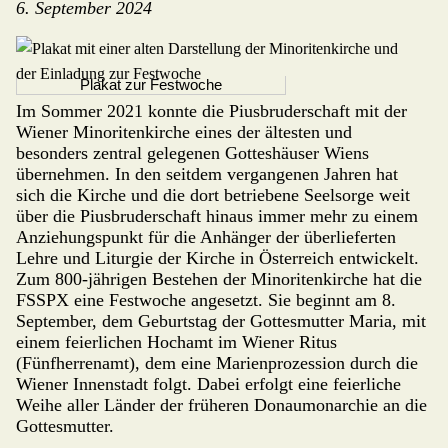
6. September 2024
Plakat zur Festwoche
Im Sommer 2021 konnte die Pius­bru­der­schaft mit der
Wiener Minori­ten­kirche eines der ältesten und
besonders zentral gelegenen Gotteshäuser Wiens
übernehmen. In den seitdem vergange­nen Jahren hat
sich die Kirche und die dort betriebene Seelsorge weit
über die Piusbruderschaft hinaus immer mehr zu einem
Anziehungspunkt für die Anhänger der überlieferten
Lehre und Liturgie der Kirche in Österreich entwickelt.
Zum 800-jährigen Bestehen der Minoritenkirche hat die
FSSPX eine Festwoche angesetzt. Sie beginnt am 8.
September, dem Geburtstag der Gottes­mut­ter Maria, mit
einem feierlichen Hochamt im Wiener Ritus
(Fünfherren­amt), dem eine Marienprozession durch die
Wiener Innen­stadt folgt. Dabei erfolgt eine feierliche
Weihe aller Länder der früheren Donau­monar­chie an die
Gottesmutter.