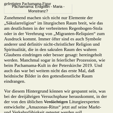
Pachamama: Erdgöttin - Maria -
Monstranz?
Zunehmend machen sich nicht nur Elemente der
„Säkularreligion“ im liturgischen Raum breit, wie das
am deutlichsten in der verbreiteten Regen­bogen-Stola
oder in der Verehrung von „Migranten-Reliquien“ zum
Ausdruck kommt. Immer öfter sind es auch Sym­bo­le
anderer und definitiv nicht-christlicher Religion und
Spiritualität, die in den sakralen Raum des wahren
Glaubens eindringen oder besser gesagt: hereingeholt
werden. Manchmal sogar in feierlicher Prozession, wie
beim Pachamama-Kult in der Peterskirche 2019. Und
auch das war bei weitem nicht das erste Mal, daß
heidnische Bilder in den gottes­dienstliche Raum
eindrangen.
Vor diesem Hintergrund können wir gespannt sein, was
bei der dreijäh­rigen Versuchsphase herauskommt, in der
der von den üblichen
Ver­däch­tigen
Litur­gie­experten
entwickelte „Amazonas-Ritus“ jetzt auf seine Markt-
und Verkehrsfähigkeit getestet werden soll.