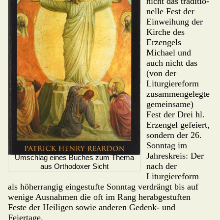
nicht das tradi­tio­
nelle Fest der
Einweihung der
Kirche des
Erzengels
Michael und
auch nicht das
(von der
Liturgie­reform
zusammenge­legte
gemeinsame)
Fest der Drei hl.
Erz­engel gefeiert,
sondern der 26.
Sonntag im
Jahreskreis: Der
Umschlag eines Buches zum Thema
nach der
aus Orthodoxer Sicht
Liturgie­re­form
als höherrangig eingestufte Sonn­tag verdrängt bis auf
wenige Ausnahmen die oft im Rang herabgestuften
Feste der Heiligen sowie anderen Gedenk- und
Feiertage.