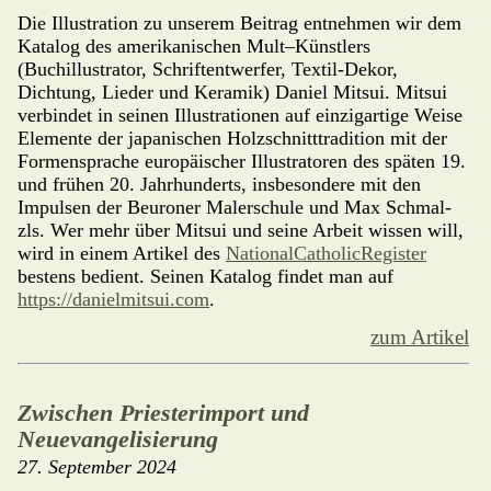
Die Illustration zu unserem Beitrag ent­neh­men wir dem
Katalog des amerika­nischen Mult–Künstlers
(Buchillustrator, Schriftent­werfer, Textil-Dekor,
Dichtung, Lieder und Keramik) Daniel Mitsui. Mitsui
verbindet in seinen Illustrationen auf einzigartige Weise
Ele­men­te der japanischen Holzschnitttradition mit der
Formensprache europä­ischer Illustratoren des späten 19.
und frühen 20. Jahrhunderts, insbe­son­dere mit den
Impulsen der Beuroner Maler­schule und Max Schmal­
zls. Wer mehr über Mitsui und seine Arbeit wissen will,
wird in einem Arti­kel des
NationalCatholicRegister
bestens bedient. Seinen Katalog findet man auf
https://danielmitsui.com
.
zum Artikel
Zwischen Priesterimport und
Neuevangelisierung
27. September 2024