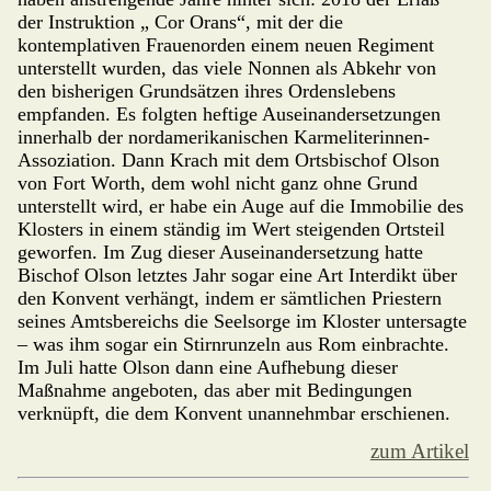
der Instruktion „ Cor Orans“, mit der die
kontemplativen Frauenorden einem neuen Regiment
unterstellt wurden, das viele Nonnen als Abkehr von
den bisherigen Grundsätzen ihres Ordenslebens
empfanden. Es folgten heftige Auseinandersetzungen
innerhalb der nordameri­ka­ni­schen Karmeliterinnen-
Assoziation. Dann Krach mit dem Ortsbi­schof Olson
von Fort Worth, dem wohl nicht ganz ohne Grund
unterstellt wird, er habe ein Auge auf die Immobilie des
Klosters in einem ständig im Wert steigenden Ortsteil
ge­wor­fen. Im Zug dieser Auseinandersetzung hatte
Bischof Olson letztes Jahr sogar eine Art Interdikt über
den Konvent verhängt, indem er sämtlichen Priestern
seines Amts­bereichs die Seelsorge im Kloster untersagte
– was ihm sogar ein Stirnrunzeln aus Rom einbrachte.
Im Juli hatte Olson dann eine Aufhebung dieser
Maßnahme angeboten, das aber mit Bedin­gungen
verknüpft, die dem Konvent unannehmbar erschienen.
zum Artikel