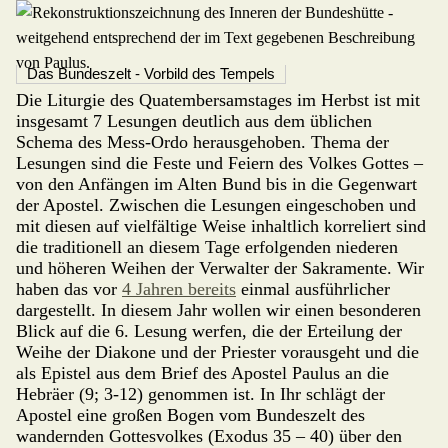
Das Bundeszelt - Vorbild des Tempels
Die Liturgie des Quatembersamstages im Herbst ist mit
insgesamt 7 Lesun­gen deut­lich aus dem üblichen
Schema des Mess-Ordo herausgehoben. Thema der
Lesungen sind die Feste und Feiern des Volkes Gottes –
von den Anfängen im Alten Bund bis in die Gegenwart
der Apostel. Zwischen die Lesungen einge­schoben und
mit diesen auf vielfältige Weise inhalt­lich korreliert sind
die traditio­nell an diesem Tage erfolgenden niederen
und höheren Weihen der Verwalter der Sakramente. Wir
haben das vor
4 Jahren bereits
einmal ausführlicher
dargestellt. In diesem Jahr wollen wir einen besonderen
Blick auf die 6. Lesung werfen, die der Erteilung der
Weihe der Dia­ko­ne und der Priester vorausgeht und die
als Epistel aus dem Brief des Apostel Paulus an die
Hebräer (9; 3-12) genommen ist. In Ihr schlägt der
Apostel eine großen Bogen vom Bundeszelt des
wandern­den Gottesvolkes (Exodus 35 – 40) über den