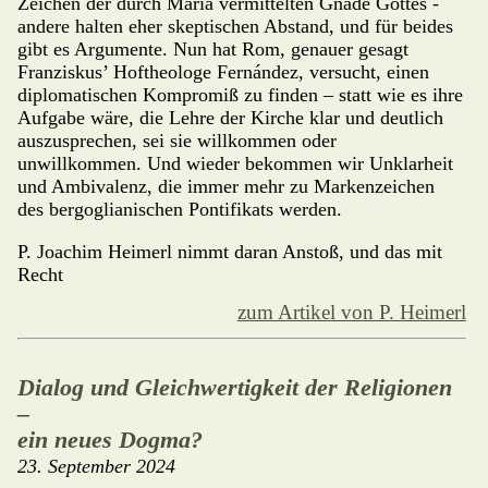
Zeichen der durch Maria vermittelten Gnade Gottes -
andere halten eher skeptischen Abstand, und für beides
gibt es Argu­mente. Nun hat Rom, genauer gesagt
Franziskus’ Hoftheologe Fernán­dez, versucht, einen
diplomatischen Kom­pro­miß zu finden – statt wie es ihre
Aufgabe wäre, die Lehre der Kirche klar und deutlich
auszusprechen, sei sie willkom­men oder
unwillkommen. Und wieder bekommen wir Unklarheit
und Ambivalenz, die immer mehr zu Mar­ken­zeichen
des bergoglianischen Pontifikats werden.
P. Joachim Heimerl nimmt daran Anstoß, und das mit
Recht
zum Artikel von P. Heimerl
Dialog und Gleichwertigkeit der Religionen
–
ein neues Dogma?
23. September 2024