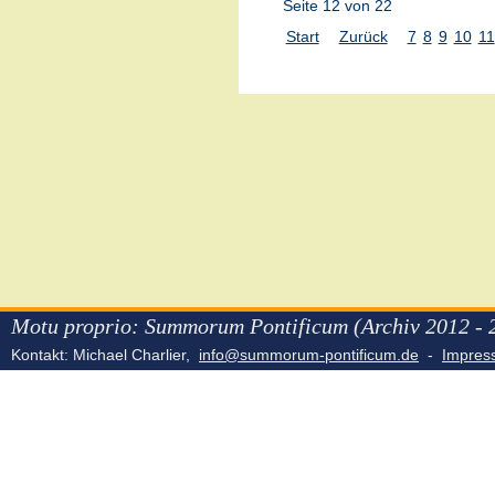
Seite 12 von 22
Start
Zurück
7
8
9
10
11
Motu proprio: Summorum Pontificum (Archiv 2012 - 
Kontakt: Michael Charlier,
info@summorum-pontificum.de
-
Impre