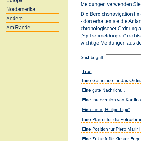
Europa
Meldungen verwenden Sie b
Nordamerika
Die Bereichsnavigation link
Andere
- dort erhalten sie die An
Am Rande
chronologischer Ordnung an
„Spitzenmeldungen“ rechts
wichtige Meldungen aus d
Suchbegriff
Titel
Eine Gemeinde für das Ordina
Eine gute Nachricht...
Eine Intervention von Kardina
Eine neue „Heilige Liga“
Eine Pfarrei für die Petrusbru
Eine Position für Piero Marini
Eine Zukunft für Kloster Enge