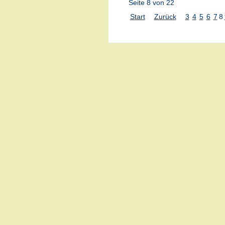
Seite 8 von 22
Start
Zurück
3
4
5
6
7
8