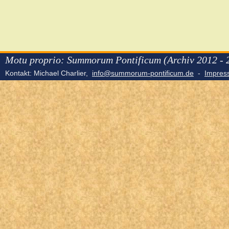
Motu proprio: Summorum Pontificum (Archiv 2012 - 
Kontakt: Michael Charlier,
info@summorum-pontificum.de
-
Impre