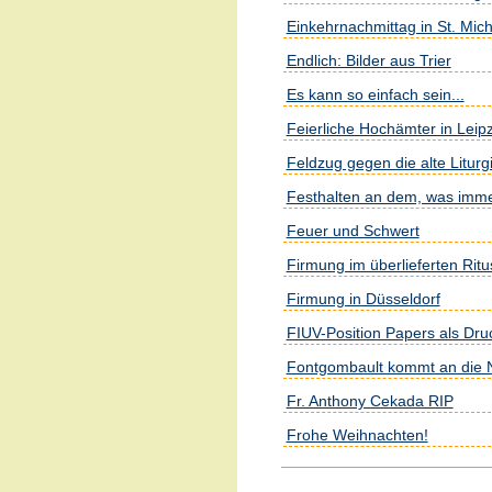
Einkehrnachmittag in St. Mic
Endlich: Bilder aus Trier
Es kann so einfach sein...
Feierliche Hochämter in Leipz
Feldzug gegen die alte Liturg
Festhalten an dem, was imme
Feuer und Schwert
Firmung im überlieferten Rit
Firmung in Düsseldorf
FIUV-Position Papers als Dr
Fontgombault kommt an die 
Fr. Anthony Cekada RIP
Frohe Weihnachten!